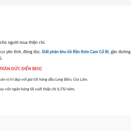
 cho người mua thiện chí.
n cư yên tĩnh, đông đúc.
Đất phân khu hồ Rền thôn Cam Cổ Bi
, gần đường
ủ.
)
TRẦN ĐỨC ĐIỂN BĐS
n vị trí đẹp với giá tốt hàng đầu Long Biên, Gia Lâm.
 vay vốn ngân hàng lãi suất thấp chỉ 6,5%/năm.