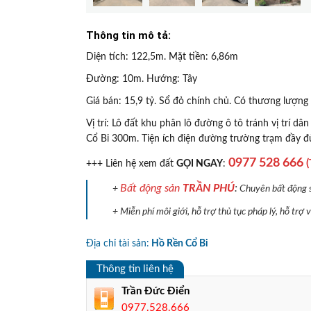
Thông tin mô tả:
Diện tích: 122,5m. Mặt tiền: 6,86m
Đường: 10m. Hướng: Tây
Giá bán: 15,9 tỷ. Sổ đỏ chính chủ. Có thương lượng
Vị trí: Lô đất khu phân lô đường ô tô tránh vị trí dâ
Cổ Bi 300m. Tiện ích điện đường trường trạm đầy đ
0977 528 666
(
+++ Liên hệ xem đất
GỌI NGAY
:
Bất động sản
TRẦN PHÚ
:
+
Chuyên bất động sả
+ Miễn phí môi giới, hỗ trợ thủ tục pháp lý, hỗ trợ
Địa chỉ tài sản:
Hồ Rền Cổ Bi
Thông tin liên hệ
Trần Đức Điển
0977.528.666