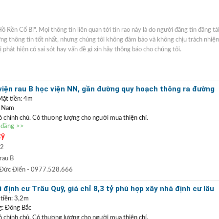
Hồ Rền Cổ Bi". Mọi thông tin liên quan tới tin rao này là do người đăng tin đăng tả
ượng thông tin tốt nhất, nhưng chúng tôi không đảm bảo và không chịu trách nhiệ
ị phát hiện có sai sót hay vấn đề gì xin hãy thông báo cho chúng tôi.
viện rau B học viện NN, gần đường quy hoạch thông ra đường
riển khai
Mặt tiền: 4m
: Nam
đỏ chính chủ. Có thương lượng cho người mua thiện chí.
n đăng >>
 viện rau B học viện Nông Nghiệp, khu vực đang mở tuyến đường thông ra đường
tỷ
 Cổ Linh. Vị trí thoáng đãng, yên tĩnh, oto ra vào nhà thoải mái. Có thể mua giữ
 dài.
m2
0977 528 666
(
)
TRẦN ĐỨC ĐIỂN BĐS
t
GỌI NGAY
:
rau B
 ĐIỂN
:
Chuyên bất động sản
VỊ TRÍ ĐẸP
+
GIÁ TỐT
hàng đầu Long Biên, Gia
 Đức Điển
- 0977.528.666
 TRẦN PHÚ: Nhận mua bán ký gửi nhà đất, hỗ trợ thủ tục pháp lý, vay vốn
 định cư Trâu Quỹ, giá chỉ 8,3 tỷ phù hợp xây nhà định cư lâu
uất thấp.
 tiền: 3,2m
: Đông Bắc
đỏ chính chủ. Có thương lượng cho người mua thiện chí.