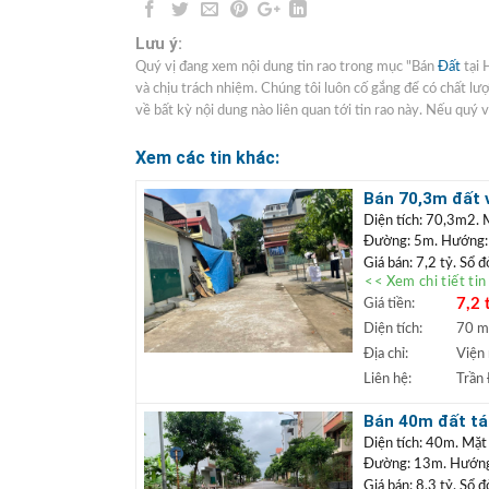
Lưu ý:
Quý vị đang xem nội dung tin rao trong mục "Bán
Đất
tại 
và chịu trách nhiệm. Chúng tôi luôn cố gắng để có chất l
về bất kỳ nội dung nào liên quan tới tin rao này. Nếu quý v
Xem các tin khác:
Bán 70,3m đất 
5 may 10 đang t
Diện tích: 70,3m2. 
Đường: 5m. Hướng
Giá bán: 7,2 tỷ. Sổ 
<< Xem chi tiết ti
Vị trí: Bán đất khu
7,2 
Giá tiền:
5, tổ 12 Thạch Bàn –
tiền hoặc định cư lâu
Diện tích:
70 
+++ Liên hệ xem đấ
Địa chỉ:
Viện 
TRẦN ĐỨC
+
Liên hệ:
Trần
Lâm.
+ Bất động sản
Bán 40m đất tái
ngân hàng lãi s
dài
Diện tích: 40m. Mặt
Đường: 13m. Hướng
Giá bán: 8,3 tỷ. Sổ 