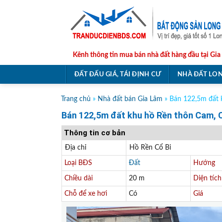
Skip
to
content
Kênh thông tin mua bán nhà đất hàng đầu tại Gia
ĐẤT ĐẤU GIÁ, TÁI ĐỊNH CƯ
NHÀ ĐẤT LON
Trang chủ
»
Nhà đất bán Gia Lâm
»
Bán 122,5m đất k
Bán 122,5m đất khu hồ Rền thôn Cam, Cổ
Thông tin cơ bản
Địa chỉ
Hồ Rền Cổ Bi
Loại BĐS
Đất
Hướng
Chiều dài
20 m
Diện tích
Chỗ để xe hơi
Có
Giá