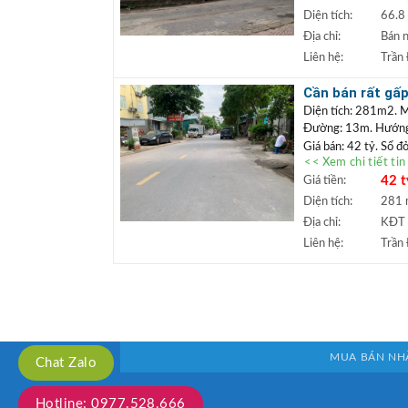
quanh dân cư đã ổn đ
Diện tích:
66.8
+++ Liên hệ xem đấ
Địa chỉ:
Bán 
TRẦN ĐỨC
+
Liên hệ:
Trần
Lâm.
+ Bất động sản
Cần bán rất gấp
ngân hàng lãi s
công ty đẹp
Diện tích: 281m2. M
Đường: 13m. Hướn
Giá bán: 42 tỷ. Sổ đ
<< Xem chi tiết ti
Vị trí: Lô đất nằm t
42 t
Giá tiền:
Vị trí thuận lợi làm
tầng đã đồng bộ, đườ
Diện tích:
281
trung tâm của Trâu Q
Địa chỉ:
KĐT 
+++ Liên hệ xem đấ
Liên hệ:
Trần
TRẦN ĐỨC
+
Lâm.
+ Bất động sản
ngân hàng lãi s
MUA BÁN NH
Chat Zalo
Hotline: 0977.528.666