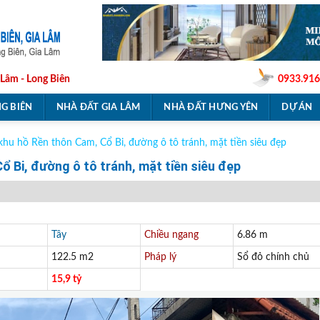
 Lâm - Long Biên
0933.916
G BIÊN
NHÀ ĐẤT GIA LÂM
NHÀ ĐẤT HƯNG YÊN
DỰ ÁN
hu hồ Rền thôn Cam, Cổ Bi, đường ô tô tránh, mặt tiền siêu đẹp
 Bi, đường ô tô tránh, mặt tiền siêu đẹp
Tây
Chiều ngang
6.86 m
122.5 m2
Pháp lý
Sổ đỏ chính chủ
15,9 tỷ