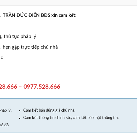
rực . TRẦN ĐỨC ĐIỂN BĐS xin cam kết:
, thủ tục pháp lý
 hẹn gặp trực tiếp chủ nhà
ác
28.666
–
0977.528.666
háp lý,
Cam kết bán đúng giá chủ nhà.
Cam kết thông tin chính xác, cam kết bảo mật thông tin.
sổ đỏ.