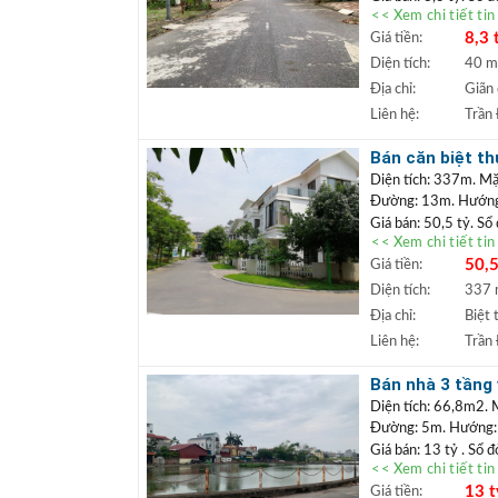
<< Xem chi tiết ti
Vị trí:
Bán đất tái đ
8,3 
Giá tiền:
trí đất thoáng đãng,
được ngay. Xung qua
Diện tích:
40 
trường học các cấp,
Địa chỉ:
Giãn
+++ Liên hệ xem đấ
Liên hệ:
Trần
TRẦN ĐỨC
+
Lâm.
Bán căn biệt th
+ Bất động sản
Diện tích: 337m. Mặ
ngân hàng lãi s
Đường: 13m. Hướng:
Giá bán: 50,5 tỷ. Sổ
<< Xem chi tiết ti
Vị trí:
Căn biệt thự
50,5
Giá tiền:
thích hợp định cư an
Nhà biệt thự đầy đủ 
Diện tích:
337
+++ Liên hệ xem đấ
Địa chỉ:
Biệt 
TRẦN ĐỨC
+
Liên hệ:
Trần
Lâm.
+ Bất động sản
Bán nhà 3 tầng 
ngân hàng lãi s
vào nhà, giá chỉ
Diện tích: 66,8m2. 
Đường: 5m. Hướng:
Giá bán: 13 tỷ . Sổ 
<< Xem chi tiết ti
Vị trí:
Bán nhà Cự K
13 t
Giá tiền:
Rất phù hợp mua để đ