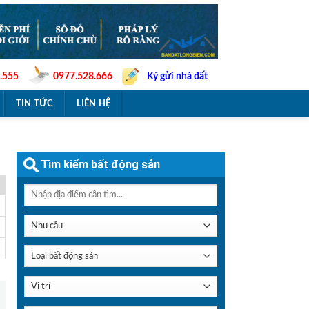
.555
0977.528.666
Ký gửi nhà đất
TIN TỨC
LIÊN HỆ
Tìm kiếm bất động sản