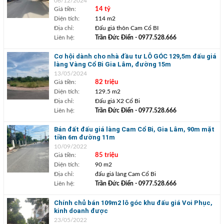
06/12/2024
Giá tiền:
14 tỷ
Diện tích:
114 m2
Địa chỉ:
Đấu giá thôn Cam Cổ BI
Liên hệ:
Trần Đức Điển
- 0977.528.666
Cơ hội dành cho nhà đầu tư LÔ GÓC 129,5m đấu giá
làng Vàng Cổ Bi Gia Lâm, đường 15m
13/05/2024
Giá tiền:
82 triệu
Diện tích:
129.5 m2
Địa chỉ:
Đấu giá X2 Cổ Bi
Liên hệ:
Trần Đức Điển
- 0977.528.666
Bán đất đấu giá làng Cam Cổ Bi, Gia Lâm, 90m mặt
tiền 6m đường 11m
10/09/2022
Giá tiền:
85 triệu
Diện tích:
90 m2
Địa chỉ:
đấu giá làng Cam Cổ Bi
Liên hệ:
Trần Đức Điển
- 0977.528.666
Chính chủ bán 109m2 lô góc khu đấu giá Voi Phục,
kinh doanh được
23/05/2022