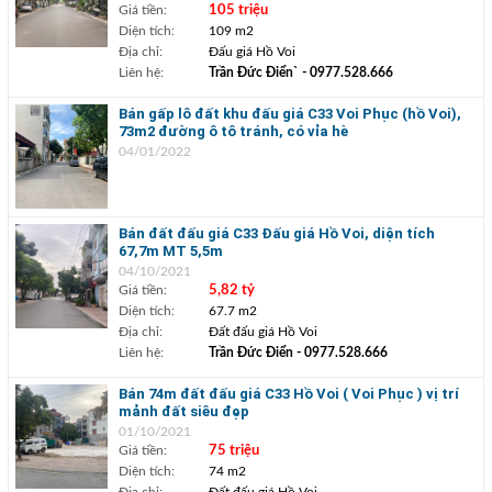
Giá tiền:
105 triệu
Diện tích:
109 m2
Địa chỉ:
Đấu giá Hồ Voi
Liên hệ:
Trần Đức Điển`
- 0977.528.666
Bán gấp lô đất khu đấu giá C33 Voi Phục (hồ Voi),
73m2 đường ô tô tránh, có vỉa hè
04/01/2022
Bán đất đấu giá C33 Đấu giá Hồ Voi, diện tích
67,7m MT 5,5m
04/10/2021
Giá tiền:
5,82 tỷ
Diện tích:
67.7 m2
Địa chỉ:
Đất đấu giá Hồ Voi
Liên hệ:
Trần Đức Điển
- 0977.528.666
Bán 74m đất đấu giá C33 Hồ Voi ( Voi Phục ) vị trí
mảnh đất siêu đẹp
01/10/2021
Giá tiền:
75 triệu
Diện tích:
74 m2