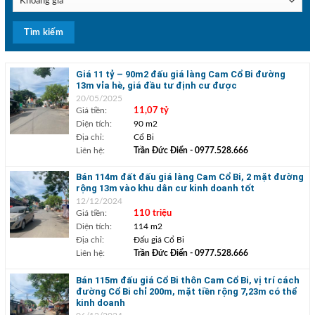
Giá 11 tỷ – 90m2 đấu giá làng Cam Cổ Bi đường
13m vỉa hè, giá đầu tư định cư được
20/05/2025
Giá tiền:
11,07 tỷ
Diện tích:
90 m2
Địa chỉ:
Cổ Bi
Liên hệ:
Trần Đức Điển
- 0977.528.666
Bán 114m đất đấu giá làng Cam Cổ Bi, 2 mặt đường
rộng 13m vào khu dân cư kinh doanh tốt
12/12/2024
Giá tiền:
110 triệu
Diện tích:
114 m2
Địa chỉ:
Đấu giá Cổ Bi
Liên hệ:
Trần Đức Điển
- 0977.528.666
Bán 115m đấu giá Cổ Bi thôn Cam Cổ Bi, vị trí cách
đường Cổ Bi chỉ 200m, mặt tiền rộng 7,23m có thể
kinh doanh