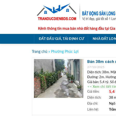
Skip
to
content
Kênh thông tin mua bán nhà đất hàng đầu tại Gia
ĐẤT ĐẤU GIÁ, TÁI ĐỊNH CƯ
NHÀ ĐẤT LON
Trang chủ
»
Phường Phúc Lợi
Bán 38m cách n
hành và công v
27/10/2025
Diện tích: 38m. Mặt
Đường: 2m. Hướng
Giá bán: 5,4 tỷ. Sổ
<< Xem chi tiết ti
Vị trí: Lô đất nằm 
5,4 
Giá tiền:
chân. Đất ngõ nông,
quanh bán kính 1km
Diện tích:
38 
+++ Liên hệ xem đ
Địa chỉ:
Ngõ 
Bất động 
+
Liên hệ:
Trần
Biên, Gia Lâm