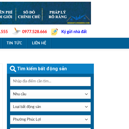
.555
0977.528.666
Ký gửi nhà đất
TIN TỨC
LIÊN HỆ
Tìm kiếm bất động sản