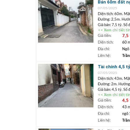
+ Miễn phí môi
Bán 60m đất ng
6,5%/năm.
07/05/2025
Diện tích: 60m. Mặt
Đường: 2,5m. Hướ
Giá bán: 7,5 tỷ. Sổ 
<< Xem chi tiết ti
Vị trí: Lô
đất nằm ở
7,5 
Giá tiền:
Biên ngay đầu ngõ. 
cấp như Vincom, khu
Diện tích:
60 
+++ Liên hệ xem đ
Địa chỉ:
Ngõ 
Bất động 
+
Liên hệ:
Trần
Biên, Gia Lâm
+ Miễn phí môi
Tài chính 4,5 t
6,5%/năm.
định cư lâu dài
07/05/2025
Diện tích: 43m. Mặ
Đường: 2m. Hướng
Giá bán: 4,5 tỷ. Sổ
<< Xem chi tiết ti
Vị trí:
Bán lô đất n
4,5 
Giá tiền:
phù hợp cho gia đìn
THCS Phúc Lợi 1km, 
Diện tích:
43 
+++ Liên hệ xem đ
Địa chỉ:
ngõ 
Bất động 
+
Liên hệ:
Trần
Biên, Gia Lâm