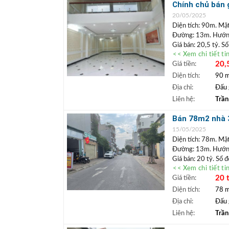
+ Miễn phí môi
Chính chủ bán 
6,5%/năm.
doanh, định cư
20/05/2025
Diện tích: 90m. Mặt
Đường: 13m. Hướn
Giá bán: 20,5 tỷ. S
<< Xem chi tiết ti
Nhà khu đấu giá B
20,
Giá tiền:
doanh, hoặc làm trụ
kế 5 tầng, có thang 
Diện tích:
90 
+++ Liên hệ xem đ
Địa chỉ:
Đấu 
Bất động 
+
Liên hệ:
Trần
Biên, Gia Lâm
+ Miễn phí môi
Bán 78m2 nhà 3
6,5%/năm.
Phúc Lợi, vị tr
15/05/2025
Diện tích: 78m. Mặt
Đường: 13m. Hướn
Giá bán: 20 tỷ. Sổ 
<< Xem chi tiết ti
Vị trí: Nhà dân xây
20 
Giá tiền:
bán gấp. Nhà mặt 
cho thuê được ngay.
Diện tích:
78 
+++ Liên hệ xem đ
Địa chỉ:
Đấu 
Bất động 
+
Liên hệ:
Trần
Biên, Gia Lâm