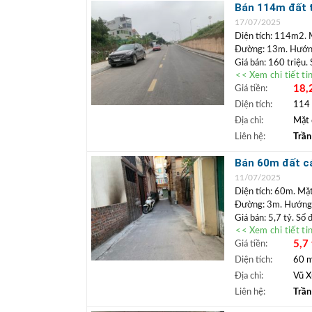
+ Miễn phí môi
Bán 114m đất t
6,5%/năm.
trụ sở, kho hàn
17/07/2025
Diện tích: 114m2. 
Đường: 13m. Hướn
Giá bán: 160 triệu.
<< Xem chi tiết ti
Vị trí: Lô
đất mặt đ
18,
Giá tiền:
làm trụ sở văn phòn
chợ Phúc Lợi.
Diện tích:
114
+++ Liên hệ xem đ
Địa chỉ:
Mặt 
Bất động 
+
Liên hệ:
Trần
Biên, Gia Lâm
+ Miễn phí môi
Bán 60m đất cá
6,5%/năm.
lâu dài
11/07/2025
Diện tích: 60m. Mặ
Đường: 3m. Hướng
Giá bán: 5,7 tỷ. Sổ
<< Xem chi tiết ti
Chủ thiện chí bán l
5,7 
Giá tiền:
đường Vũ Xuân Thiều
trường học, xây nhà 
Diện tích:
60 
+++ Liên hệ xem đ
Địa chỉ:
Vũ X
Bất động 
+
Liên hệ:
Trần
Biên, Gia Lâm