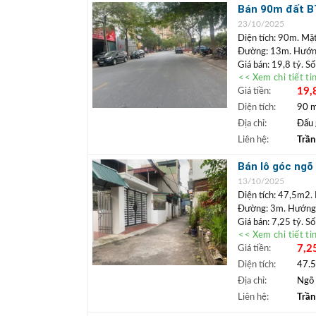
+ Miễn phí môi
Bán 90m đất BT
6,5%/năm.
thể làm văn ph
23/10/2025
Diện tích: 90m. Mặt
Đường: 13m. Hướn
Giá bán: 19,8 tỷ. S
<< Xem chi tiết ti
Vị trí: Bán lô
đất đấ
19,
Giá tiền:
trí nhiều chỗ để xe 
ở vừa khai thác cho 
Diện tích:
90 
+++ Liên hệ xem đ
Địa chỉ:
Đấu 
Bất động 
+
Liên hệ:
Trần
Biên, Gia Lâm
+ Miễn phí môi
Bán lô góc ngõ
6,5%/năm.
đang cho thuê 
13/10/2025
Diện tích: 47,5m2.
Đường: 3m. Hướng:
Giá bán: 7,25 tỷ. S
<< Xem chi tiết ti
Vị trí: Lô đất góc c
7,2
Giá tiền:
gia đình trẻ mua đị
Cách 500m ra chợ P
Diện tích:
47.
+++ Liên hệ xem đ
Địa chỉ:
Ngõ 
Bất động 
+
Liên hệ:
Trần
Biên, Gia Lâm