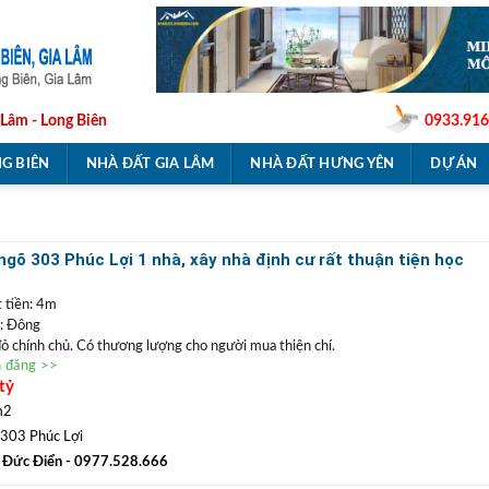
 Lâm - Long Biên
0933.916
G BIÊN
NHÀ ĐẤT GIA LÂM
NHÀ ĐẤT HƯNG YÊN
DỰ ÁN
gõ 303 Phúc Lợi 1 nhà, xây nhà định cư rất thuận tiện học
iệc
 tiền: 4m
: Đông
 đỏ chính chủ. Có thương lượng cho người mua thiện chí.
n đăng >>
trong khu dân cư yên tĩnh, chỉ cách ngõ 303 đường ô tô tránh Phúc Lợi vài bước
tỷ
 chỉ 2-3 nhà sử dụng ngõ chung, rất phù hợp mua xây nhà định cư lâu dài. Xung
 có đầy đủ chợ dân sinh và trường học từ mầm non tới THPT.
m2
0977 528 666
(
)
TRẦN ĐỨC ĐIỂN BĐS
ất
GỌI NGAY
:
303 Phúc Lợi
sản
TRẦN PHÚ
:
Chuyên bất động sản vị trí đẹp với giá tốt hàng đầu Long
 Đức Điển
- 0977.528.666
.