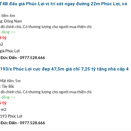
 giới, hỗ trợ thủ tục pháp lý, hỗ trợ vay vốn ngân hàng lãi suất thấp chỉ
4B đấu giá Phúc Lợi vị trí sát ngay đường 22m Phúc Lợi, có
òng công ty
 tiền: 6m
g: Đông Nam
ổ đỏ chính chủ. Có thương lượng cho người mua thiện chí.
n đăng >>
u giá BT4B Phúc Lợi
, lô đất vị trí rất đẹp sát đường 22m Giang Biên Phúc Lợi. Vị
8 tỷ
ô tô, có thể đặt làm trụ sở văn phòng, địa điểm giao dịch công ty. Cũng có thể vừ
thuê tốt.
m2
0977 528 666
(
)
TRẦN ĐỨC ĐIỂN BĐS
ất
GỌI NGAY
:
giá Phúc Lợi
sản
TRẦN PHÚ
:
Chuyên bất động sản vị trí đẹp với giá tốt hàng đầu Long
 Đức Điển
- 0977.528.666
.
 giới, hỗ trợ thủ tục pháp lý, hỗ trợ vay vốn ngân hàng lãi suất thấp chỉ
 193/x Phúc Lợi cực đẹp 47,5m giá chỉ 7,25 tỷ tặng nhà cấp 4
ổn định
 Mặt tiền: 5m
 Tây Bắc
ổ đỏ chính chủ. Có thương lượng cho người mua thiện chí.
n đăng >>
ực kì thoáng đãng khi xây nhà. Xung quanh dân trí văn minh, hiền hòa, phù hợp cho
5 tỷ
nh cư lâu dài hoặc có thể về ở tạm được ngay. Hiện trạng có nhà cấp 4 còn mới.
húc Lợi và trường học các cấp.
5 m2
0977 528 666
(
)
TRẦN ĐỨC ĐIỂN BĐS
ất
GỌI NGAY
:
193 Phúc Lợi
sản
TRẦN PHÚ
:
Chuyên bất động sản vị trí đẹp với giá tốt hàng đầu Long
 Đức Điển
- 0977.528.666
.