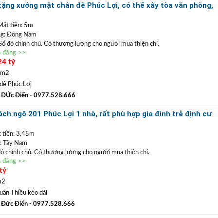
 giới, hỗ trợ thủ tục pháp lý, hỗ trợ vay vốn ngân hàng lãi suất thấp chỉ
ặng xưởng mặt chân đê Phúc Lợi, có thể xây tòa văn phòng,
g
Mặt tiền: 5m
g: Đông Nam
 Sổ đỏ chính chủ. Có thương lượng cho người mua thiện chí.
n đăng >>
ường đê Phúc Lợi
, view sông Đuống thoáng tầm nhìn và mát mẻ. Vị trí có thể đặ
24 tỷ
g hoặc công ty. Tặng lại nhà xưởng đang cho thuê. Lô đất vuông vắn, gần trường,
 m2
0977 528 666
(
)
TRẦN ĐỨC ĐIỂN BĐS
ất
GỌI NGAY
:
đê Phúc Lợi
sản
TRẦN PHÚ
:
Chuyên bất động sản vị trí đẹp với giá tốt hàng đầu Long
 ĐỨc Điển
- 0977.528.666
.
 giới, hỗ trợ thủ tục pháp lý, hỗ trợ vay vốn ngân hàng lãi suất thấp chỉ
ch ngõ 201 Phúc Lợi 1 nhà, rất phù hợp gia đình trẻ định cư
t tiền: 3,45m
: Tây Nam
 đỏ chính chủ. Có thương lượng cho người mua thiện chí.
n đăng >>
ô
đất Phúc Lợi
, ngày đầu ngõ 201 Phúc Lợi, ô tô chạy tới đất. Đất nằm cách
tỷ
 kéo dài chỉ 1 nhà. Ô tô dừng đỗ ngõ 201 thoải mái. Lô đất rất gần chợ và
định cư lâu dài vô cùng thuận tiện.
m2
0977 528 666
(
)
TRẦN ĐỨC ĐIỂN BĐS
ất
GỌI NGAY
:
uân Thiều kéo dài
sản
TRẦN PHÚ
:
Chuyên bất động sản vị trí đẹp với giá tốt hàng đầu Long
 Đức Điển
- 0977.528.666
.