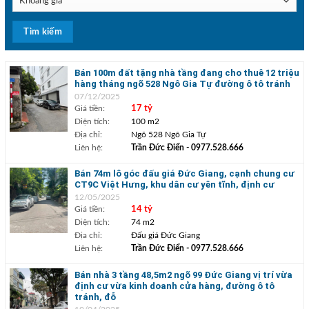
Bán 100m đất tặng nhà tầng đang cho thuê 12 triệu
hàng tháng ngõ 528 Ngô Gia Tự đường ô tô tránh
07/12/2025
Giá tiền:
17 tỷ
Diện tích:
100 m2
Địa chỉ:
Ngõ 528 Ngô Gia Tự
Liên hệ:
Trần Đức Điển
- 0977.528.666
Bán 74m lô góc đấu giá Đức Giang, cạnh chung cư
CT9C Việt Hưng, khu dân cư yên tĩnh, định cư
12/05/2025
Giá tiền:
14 tỷ
Diện tích:
74 m2
Địa chỉ:
Đấu giá Đức Giang
Liên hệ:
Trần Đức Điển
- 0977.528.666
Bán nhà 3 tầng 48,5m2 ngõ 99 Đức Giang vị trí vừa
định cư vừa kinh doanh cửa hàng, đường ô tô
tránh, đỗ