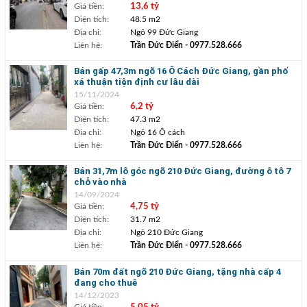
Giá tiền:
13,6 tỷ
Diện tích:
48.5 m2
Địa chỉ:
Ngõ 99 Đức Giang
Liên hệ:
Trần Đức Điển
- 0977.528.666
Bán gấp 47,3m ngõ 16 Ô Cách Đức Giang, gần phố
xá thuận tiện định cư lâu dài
15/11/2024
Giá tiền:
6,2 tỷ
Diện tích:
47.3 m2
Địa chỉ:
Ngõ 16 Ô cách
Liên hệ:
Trần Đức Điển
- 0977.528.666
Bán 31,7m lô góc ngõ 210 Đức Giang, đường ô tô 7
chỗ vào nhà
14/09/2024
Giá tiền:
4,75 tỷ
Diện tích:
31.7 m2
Địa chỉ:
Ngõ 210 Đức Giang
Liên hệ:
Trần Đức Điển
- 0977.528.666
Bán 70m đất ngõ 210 Đức Giang, tặng nhà cấp 4
đang cho thuê
14/12/2023
Giá tiền: