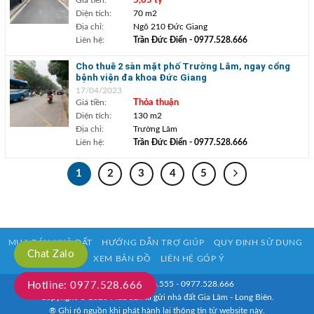
5,05 tỷ
Diện tích:
70 m2
Địa chỉ:
Ngõ 210 Đức Giang
Liên hệ:
Trần Đức Điển
- 0977.528.666
Cho thuê 2 sàn mặt phố Trường Lâm, ngay cổng
bệnh viện đa khoa Đức Giang
17/04/2023
Giá tiền:
Thỏa thuận
Diện tích:
130 m2
Địa chỉ:
Trường Lâm
Liên hệ:
Trần Đức Điển
- 0977.528.666
1
2
3
4
5
MUA BÁN NHÀ ĐẤT
HƯỚNG DẪN TRỢ GIÚP
QUY ĐỊNH SỬ DỤNG
Chat Zalo
XEM BẢN ĐỒ
LIÊN HỆ GÓP Ý
HOTLINE: 0933.916.555 - 0977.528.666
Hotline: 0977.528.666
Copyright © 2020 Mua bán kí gửi nhà đất Gia Lâm - Long Biên.
® Ghi rõ nguồn khi phát hành lại thông tin từ website này.