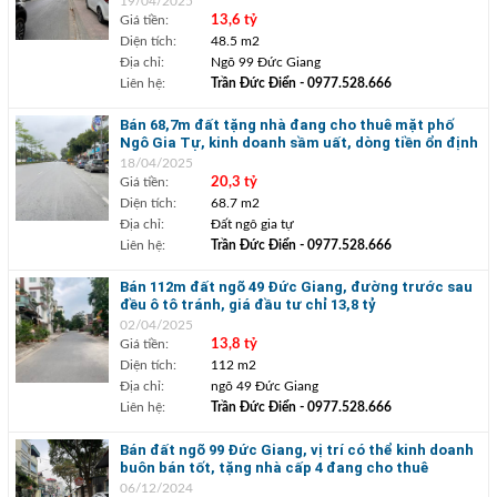
19/04/2025
Giá tiền:
13,6 tỷ
Diện tích:
48.5 m2
Địa chỉ:
Ngõ 99 Đức Giang
Liên hệ:
Trần Đức Điển
- 0977.528.666
Bán 68,7m đất tặng nhà đang cho thuê mặt phố
Ngô Gia Tự, kinh doanh sầm uất, dòng tiền ổn định
18/04/2025
Giá tiền:
20,3 tỷ
Diện tích:
68.7 m2
Địa chỉ:
Đất ngô gia tự
Liên hệ:
Trần Đức Điển
- 0977.528.666
Bán 112m đất ngõ 49 Đức Giang, đường trước sau
đều ô tô tránh, giá đầu tư chỉ 13,8 tỷ
02/04/2025
Giá tiền:
13,8 tỷ
Diện tích:
112 m2
Địa chỉ:
ngõ 49 Đức Giang
Liên hệ:
Trần Đức Điển
- 0977.528.666
Bán đất ngõ 99 Đức Giang, vị trí có thể kinh doanh
buôn bán tốt, tặng nhà cấp 4 đang cho thuê
06/12/2024