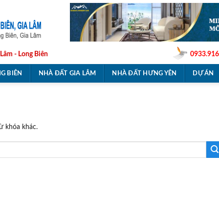
 Lâm - Long Biên
0933.916
G BIÊN
NHÀ ĐẤT GIA LÂM
NHÀ ĐẤT HƯNG YÊN
DỰ ÁN
từ khóa khác.