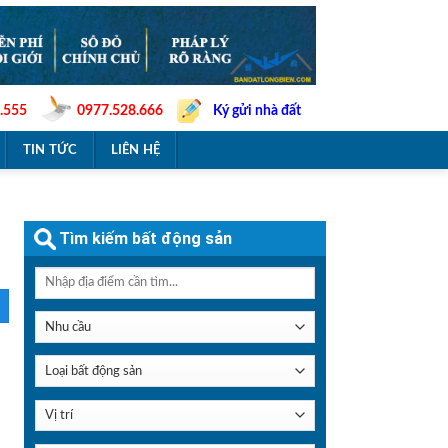
.555
0977.528.666
Ký gửi nhà đất
TIN TỨC
LIÊN HỆ
Tìm kiếm bất động sản