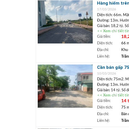
Hàng hiếm trên
+ Bất động sả
ngân hàng lãi 
hoặc làm văn p
17/03/2026
Diện tích: 66m. Mặt
Đường: 13m. Hướng
Giá bán: 18,2 tỷ. S
<< Xem chi tiết ti
Đất đấu gi
Vị trí:
18,
Giá tiền:
khuôn viên cây xanh
xây tòa văn phòng ho
Diện tích:
66 
phong thủy, giá hấp
Địa chỉ:
Khu 
+++ Liên hệ xem đ
Liên hệ:
Trần
TRẦN ĐỨC
+
Cần bán gấp 75m
Lâm.
vỉa hè
+ Bất động sả
10/03/2026
ngân hàng lãi 
Diện tích: 75m2. Mặ
Đường: 13m. Hướn
Giá bán: 14 tỷ. Sổ 
<< Xem chi tiết ti
Vị trí:
Bán lô đất kh
14 
Giá tiền:
50m. Xung quanh dân
gần dự án hồ Bộ Đội
Diện tích:
75 
hoặc định cư lâu dài
Địa chỉ:
Bán 
+++ Liên hệ xem đ
Liên hệ:
Trần
TRẦN ĐỨC
+