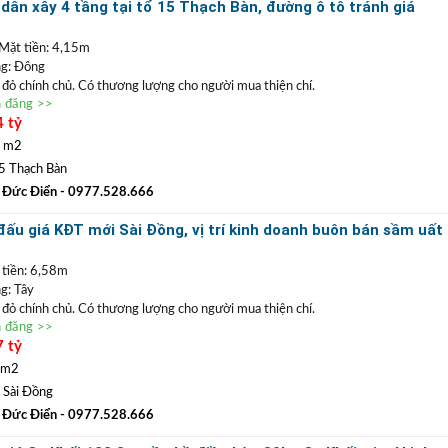
n TRẦN PHÚ: Nhận mua bán ký gửi nhà đất, hỗ trợ thủ tục pháp lý, vay vốn
dân xây 4 tầng tại tổ 15 Thạch Bàn, đường ô tô tránh giá
suất thấp.
 Mặt tiền: 4,15m
g: Đông
ổ đỏ chính chủ. Có thương lượng cho người mua thiện chí.
n đăng >>
xây kiên cố, còn tương đối mới, có thể định cư được ngay. Nhà nằm mặt đường
4 tỷ
tô tránh, đỗ thoải mái. Tương lai nhà thành lô góc khi tuyến đường mới mở bên
ường , gần chợ Đồng Dinh, gần THPT Thạch Bàn.
6 m2
0977 528 666
(
)
TRẦN ĐỨC ĐIỂN BĐS
ất
GỌI NGAY
:
5 Thạch Bàn
 ĐIỂN
:
Chuyên bất động sản
VỊ TRÍ ĐẸP
+
GIÁ TỐT
hàng đầu Long Biên, Gia
 Đức Điển
- 0977.528.666
n TRẦN PHÚ: Nhận mua bán ký gửi nhà đất, hỗ trợ thủ tục pháp lý, vay vốn
ấu giá KĐT mới Sài Đồng, vị trí kinh doanh buôn bán sầm uất
suất thấp.
 tiền: 6,58m
g: Tây
ổ đỏ chính chủ. Có thương lượng cho người mua thiện chí.
n đăng >>
khu đấu giá Sài Đồng
, vị trí gần các tòa chung cư No11, No10 Sài Đồng, xung
7 tỷ
đúc, nhiều trường học song ngữ. Rất phù hợp để xây nhà vườn hoặc vừa ở vừa
 m2
0977 528 666
(
)
TRẦN ĐỨC ĐIỂN BĐS
ất
GỌI NGAY
:
Sài Đồng
 ĐIỂN
:
Chuyên bất động sản
VỊ TRÍ ĐẸP
+
GIÁ TỐT
hàng đầu Long Biên, Gia
 Đức Điển
- 0977.528.666