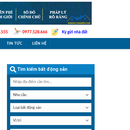
.555
0977.528.666
Ký gửi nhà đất
TIN TỨC
LIÊN HỆ
Tìm kiếm bất động sản