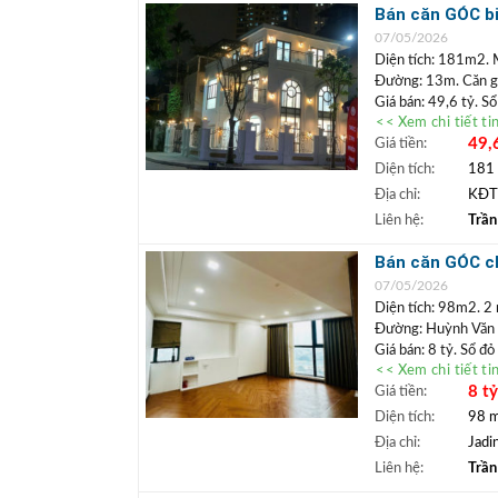
+ Bất động sả
Bán căn GÓC bi
ngân hàng lãi 
khai thác kinh
07/05/2026
Diện tích: 181m2.
Đường: 13m. Căn góc
Giá bán: 49,6 tỷ. S
<< Xem chi tiết ti
Căn biệt thự gó
49,
Giá tiền:
uất, có thể khai
gần trung tâm th
Diện tích:
181
tốt.
Địa chỉ:
KĐT
+++ Liên hệ xem đ
Liên hệ:
Trần
TRẦN ĐỨC
+
Bán căn GÓC ch
Lâm.
cư được ngay
+ Bất động sả
07/05/2026
ngân hàng lãi 
Diện tích: 98m2. 2 
Đường: Huỳnh Văn
Giá bán: 8 tỷ. Sổ đ
<< Xem chi tiết ti
Căn chung cư tò
8 t
Giá tiền:
tiện ích an sinh
mua định cư lâu 
Diện tích:
98 
+++ Liên hệ xem đ
Địa chỉ:
Jadi
TRẦN ĐỨC
+
Liên hệ:
Trần
Lâm.