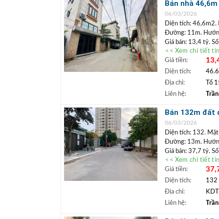
+ Bất động sả
Bán nhà 46,6m 
ngân hàng lãi 
nhỉnh 13 tỷ
06/03/2026
Diện tích: 46,6m2.
Đường: 11m. Hướn
Giá bán: 13,4 tỷ. S
<< Xem chi tiết ti
Vị trí: Nhà dân tự 
13,
Giá tiền:
trục chính tổ 15 ô 
cạnh. Vị trí gần tr
Diện tích:
46.
+++ Liên hệ xem đ
Địa chỉ:
Tổ 1
TRẦN ĐỨC
+
Liên hệ:
Trần
Lâm.
+ Bất động sả
Bán 132m đất đ
ngân hàng lãi 
06/03/2026
Diện tích: 132. Mặt
Đường: 13m. Hướn
Giá bán: 37,7 tỷ. S
<< Xem chi tiết ti
Vị trí: Lô đất thuộc
37,
Giá tiền:
quanh dân cư đông 
kinh doanh đa dạng.
Diện tích:
132
+++ Liên hệ xem đ
Địa chỉ:
KDT 
TRẦN ĐỨC
+
Liên hệ:
Trần
Lâm.