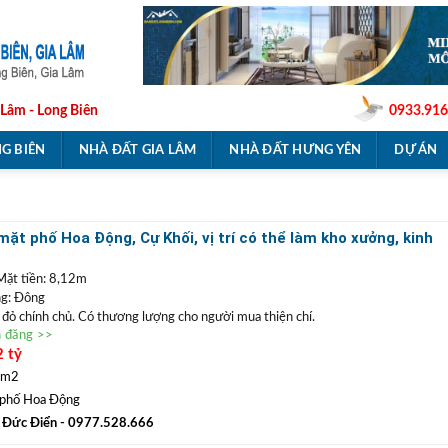
 Lâm - Long Biên
0933.916
G BIÊN
NHÀ ĐẤT GIA LÂM
NHÀ ĐẤT HƯNG YÊN
DỰ ÁN
ặt phố Hoa Động, Cự Khối, vị trí có thể làm kho xưởng, kinh
Mặt tiền: 8,12m
g: Đông
ổ đỏ chính chủ. Có thương lượng cho người mua thiện chí.
n đăng >>
ặt phố Hoa Động
, vị trí kinh doanh buôn bán tốt hoặc có thể làm kho xưởng. Với
2 tỷ
hể phân lô tách thửa, làm nhà vườn. Xung quanh dân cư yên tĩnh, đường thông
hòa đang thi công, gần trường, chợ rất thuận tiện cho sinh hoạt, định cư lâu dài.
 m2
0977 528 666
(
)
TRẦN ĐỨC ĐIỂN BĐS
ất
GỌI NGAY
:
phố Hoa Động
 ĐIỂN
:
Chuyên bất động sản
VỊ TRÍ ĐẸP
+
GIÁ TỐT
hàng đầu Long Biên, Gia
 Đức Điển
- 0977.528.666