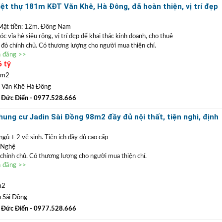
n TRẦN PHÚ: Nhận mua bán ký gửi nhà đất, hỗ trợ thủ tục pháp lý, vay vốn
ệt thự 181m KĐT Văn Khê, Hà Đông, đã hoàn thiện, vị trí đẹp
suất thấp.
 doanh
 Mặt tiền: 12m. Đông Nam
 vỉa hè siêu rộng, vị trí đẹp để khai thác kinh doanh, cho thuê
ổ đỏ chính chủ. Có thương lượng cho người mua thiện chí.
n đăng >>
c nằm trong khu đô thị Văn Khê
Hà Đông. Khu vực kinh doanh sầm
6 tỷ
 thác làm trụ sở công ty hoặc vừa ở vừa kinh doanh. Không gian xanh,
ương mại Aeomall, viện 103, hạ tầng đã đồng bộ, kết nối giao thông
 m2
 Văn Khê Hà Đông
0977 528 666
(
)
TRẦN ĐỨC ĐIỂN BĐS
ất
GỌI NGAY
:
 Đức Điển
- 0977.528.666
 ĐIỂN
:
Chuyên bất động sản
VỊ TRÍ ĐẸP
+
GIÁ TỐT
hàng đầu Long Biên, Gia
ung cư Jadin Sài Đồng 98m2 đầy đủ nội thất, tiện nghi, định
n TRẦN PHÚ: Nhận mua bán ký gửi nhà đất, hỗ trợ thủ tục pháp lý, vay vốn
suất thấp.
ngủ + 2 vệ sinh. Tiện ích đầy đủ cao cấp
 Nghệ
ỏ chính chủ. Có thương lượng cho người mua thiện chí.
n đăng >>
a G1 Jadin Sài Đồng,
căn góc nên thoáng các phòng. Xung quanh
ỷ
 đầy đủ, trường học song ngữ, chợ bán kính chỉ 200m. Rất phù hợp
dài hoặc cho thuê dòng tiền hàng tháng.
m2
0977 528 666
(
)
TRẦN ĐỨC ĐIỂN BĐS
ất
GỌI NGAY
:
n Sài Đồng
 ĐIỂN
:
Chuyên bất động sản
VỊ TRÍ ĐẸP
+
GIÁ TỐT
hàng đầu Long Biên, Gia
 Đức Điển
- 0977.528.666