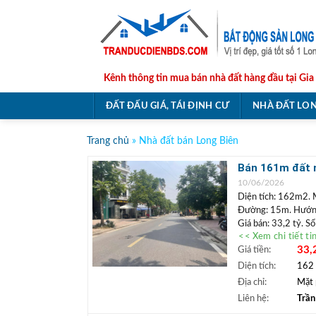
Skip
to
content
Kênh thông tin mua bán nhà đất hàng đầu tại Gia
ĐẤT ĐẤU GIÁ, TÁI ĐỊNH CƯ
NHÀ ĐẤT LON
Trang chủ
»
Nhà đất bán Long Biên
Bán 161m đất m
doanh
10/06/2026
Diện tích: 162m2. 
Đường: 15m. Hướn
Giá bán: 33,2 tỷ. S
<< Xem chi tiết ti
Vị trí: Lô
đất nằm m
33,
Giá tiền:
mặt tiền rộng, có t
thoáng, gần hồ điều 
Diện tích:
162
+++ Liên hệ xem đ
Địa chỉ:
Mặt 
TRẦN ĐỨC
+
Liên hệ:
Trần
Lâm.