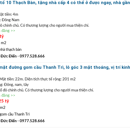
tổ 10 Thạch Bàn, tặng nhà cấp 4 có thể ở được ngay, nhà gầ
n TRẦN PHÚ: Nhận mua bán ký gửi nhà đất, hỗ trợ thủ tục pháp lý, vay vốn
suất thấp.
ặt tiền: 4m
: Đông Nam
 đỏ chính chủ. Có thương lượng cho người mua thiện chí.
n đăng >>
trong khu dân cư yên tĩnh tổ 10 Thạch Bàn, gần trường tiểu học Thạch Bàn A,B.
tỷ
0m, đường ô tô 7 chỗ cách nhà 100m. Vị trí thuận tiện an sinh định cư lâu dài.
có thể định cư được ngay.
5 m2
0977 528 666
(
)
TRẦN ĐỨC ĐIỂN BĐS
ất
GỌI NGAY
:
nhà thạch bàn
 ĐIỂN
:
Chuyên bất động sản
VỊ TRÍ ĐẸP
+
GIÁ TỐT
hàng đầu Long Biên, Gia
 Đức Điển
- 0977.528.666
n TRẦN PHÚ: Nhận mua bán ký gửi nhà đất, hỗ trợ thủ tục pháp lý, vay vốn
ặt đường gom cầu Thanh Trì, lô góc 3 mặt thoáng, vị trí kin
suất thấp.
o bãi, văn phòng
Mặt tiền: 22m. Diện tích thực tế rộng: 201 m2
: Đông, nam, tây
Sổ đỏ chính chủ. Có thương lượng cho người mua thiện chí.
n đăng >>
3 mặt thoáng, lợi thế mặt tiền rộng, mặt đường gom cầu Thanh Trì, Cổ Linh kéo dài
25 tỷ
oanh gara oto, văn phòng, công ty, hoặc định cư. Đường xá rộng rãi, vỉa hè rộng
ể xe oto. Giao thông thuận tiện các ngả.
 m2
0977 528 666
(
)
TRẦN ĐỨC ĐIỂN BĐS
ất
GỌI NGAY
:
gom cầu Thanh Trì
 ĐIỂN
:
Chuyên bất động sản
VỊ TRÍ ĐẸP
+
GIÁ TỐT
hàng đầu Long Biên, Gia
 Đức Điển
- 0977.528.666