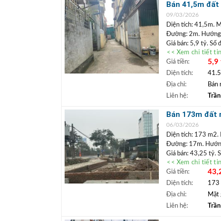
Lâm.
Bán 41,5m đất 
+ Bất động sả
trường, chợ
09/03/2026
ngân hàng lãi 
Diện tích: 41,5m. M
Đường: 2m. Hướng
Giá bán: 5,9 tỷ. Sổ
<< Xem chi tiết ti
Vị trí: Lô đất nằm 
5,9 
Giá tiền:
Cách phố Cổ Linh 30
Tặng lại nhà cấp 4 
Diện tích:
41.
+++ Liên hệ xem đ
Địa chỉ:
Bán 
TRẦN ĐỨC
+
Liên hệ:
Trần
Lâm.
+ Bất động sả
Bán 173m đất m
ngân hàng lãi 
doanh gara, kh
06/03/2026
Diện tích: 173 m2. 
Đường: 17m. Hướng
Giá bán: 43,25 tỷ. 
<< Xem chi tiết ti
Vị trí: Lô đất góc 
43,
Giá tiền:
vị trí có thể kinh d
5m, thoải mái chỗ đ
Diện tích:
173
+++ Liên hệ xem đ
Địa chỉ:
Mặt 
TRẦN ĐỨC
+
Liên hệ:
Trần
Lâm.