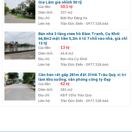
Gia Lâm giá nhỉnh 50 tỷ
Giá tiền:
50,5 tỷ
Diện tích:
337 m2
Địa chỉ:
Biệt thự Đặng Xá
Liên hệ:
Trần Đức Điển
- 0977.528.666
Bán nhà 3 tầng view hồ Đầm Tranh, Cự Khối
66,8m2 mặt tiền 5,2m ô tô 7 chỗ vào nhà, giá chỉ
13 tỷ
Giá tiền:
13 tỷ
Diện tích:
66.8 m2
Địa chỉ:
Bán nhà Cự Khối
Liên hệ:
Trần Đức Điển
- 0977.528.666
Cần bán rất gấp 281m đất 31HA Trâu Quỳ, vị trí
làm kho xưởng, văn phòng công ty đẹp
Giá tiền:
42 tỷ
Diện tích:
281 m2
Địa chỉ:
KĐT 31ha Trâu Quỳ
Liên hệ:
Trần Đức Điển
- 0977.528.666