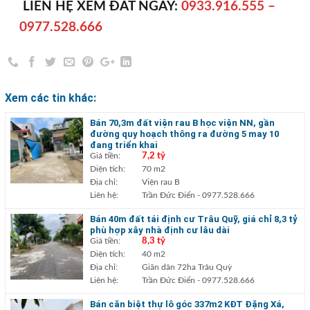
LIÊN HỆ XEM ĐẤT NGAY:
0933.916.555 –
0977.528.666
Xem các tin khác:
Bán 70,3m đất viện rau B học viện NN, gần
đường quy hoạch thông ra đường 5 may 10
đang triển khai
Giá tiền:
7,2 tỷ
Diện tích:
70 m2
Địa chỉ:
Viện rau B
Liên hệ:
Trần Đức Điển
- 0977.528.666
Bán 40m đất tái định cư Trâu Quỹ, giá chỉ 8,3 tỷ
phù hợp xây nhà định cư lâu dài
Giá tiền:
8,3 tỷ
Diện tích:
40 m2
Địa chỉ:
Giãn dân 72ha Trâu Quỳ
Liên hệ:
Trần Đức Điển
- 0977.528.666
Bán căn biệt thự lô góc 337m2 KĐT Đặng Xá,