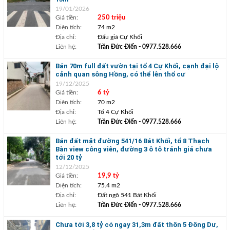
19/01/2026
Giá tiền:
250 triệu
Diện tích:
74 m2
Địa chỉ:
Đấu giá Cự Khối
Liên hệ:
Trần Đức Điển
- 0977.528.666
Bán 70m full đất vườn tại tổ 4 Cự Khối, cạnh đại lộ
cảnh quan sông Hồng, có thể lên thổ cư
19/12/2025
Giá tiền:
6 tỷ
Diện tích:
70 m2
Địa chỉ:
Tổ 4 Cự Khối
Liên hệ:
Trần Đức Điển
- 0977.528.666
Bán đất mặt đường 541/16 Bát Khối, tổ 8 Thạch
Bàn view công viên, đường 3 ô tô tránh giá chưa
tới 20 tỷ
12/12/2025
Giá tiền:
19,9 tỷ
Diện tích:
75.4 m2
Địa chỉ:
Đất ngõ 541 Bát Khối
Liên hệ:
Trần Đức Điển
- 0977.528.666
Chưa tới 3,8 tỷ có ngay 31,3m đất thôn 5 Đông Dư,