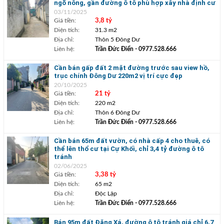
ngõ nông, gần đường ô tô phù hợp xây nhà định cư
03/11/2025
Giá tiền:
3,8 tỷ
Diện tích:
31.3 m2
Địa chỉ:
Thôn 5 Đông Dư
Liên hệ:
Trần Đức Điển
- 0977.528.666
Cần bán gấp đất 2 mặt đường trước sau view hồ,
trục chính Đông Dư 220m2 vị trí cực đẹp
20/10/2025
Giá tiền:
21 tỷ
Diện tích:
220 m2
Địa chỉ:
Thôn 6 Đông Dư
Liên hệ:
Trần Đức Điển
- 0977.528.666
Cần bán 65m đất vườn, có nhà cấp 4 cho thuê, có
thể lên thổ cư tại Cự Khối, chỉ 3,4 tỷ đường ô tô
tránh
02/06/2025
Giá tiền:
3,38 tỷ
Diện tích:
65 m2
Địa chỉ:
Độc Lập
Liên hệ:
Trần Đức Điển
- 0977.528.666
Bán 95m đất Đặng Xá, đường ô tô tránh giá chỉ 6,7