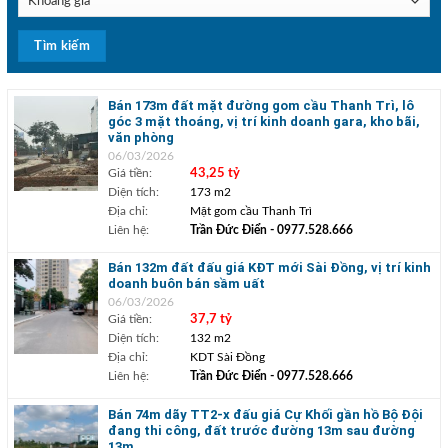
Bán 173m đất mặt đường gom cầu Thanh Trì, lô
góc 3 mặt thoáng, vị trí kinh doanh gara, kho bãi,
văn phòng
06/03/2026
Giá tiền:
43,25 tỷ
Diện tích:
173 m2
Địa chỉ:
Mặt gom cầu Thanh Trì
Liên hệ:
Trần Đức Điển
- 0977.528.666
Bán 132m đất đấu giá KĐT mới Sài Đồng, vị trí kinh
doanh buôn bán sầm uất
06/03/2026
Giá tiền:
37,7 tỷ
Diện tích:
132 m2
Địa chỉ:
KDT Sài Đồng
Liên hệ:
Trần Đức Điển
- 0977.528.666
Bán 74m dãy TT2-x đấu giá Cự Khối gần hồ Bộ Đội
đang thi công, đất trước đường 13m sau đường
13m