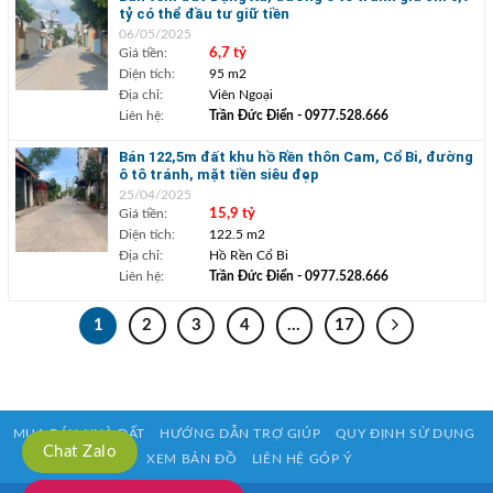
tỷ có thể đầu tư giữ tiền
06/05/2025
Giá tiền:
6,7 tỷ
Diện tích:
95 m2
Địa chỉ:
Viên Ngoại
Liên hệ:
Trần Đức Điển
- 0977.528.666
Bán 122,5m đất khu hồ Rền thôn Cam, Cổ Bi, đường
ô tô tránh, mặt tiền siêu đẹp
25/04/2025
Giá tiền:
15,9 tỷ
Diện tích:
122.5 m2
Địa chỉ:
Hồ Rền Cổ Bi
Liên hệ:
Trần Đức Điển
- 0977.528.666
1
2
3
4
…
17
MUA BÁN NHÀ ĐẤT
HƯỚNG DẪN TRỢ GIÚP
QUY ĐỊNH SỬ DỤNG
Chat Zalo
XEM BẢN ĐỒ
LIÊN HỆ GÓP Ý