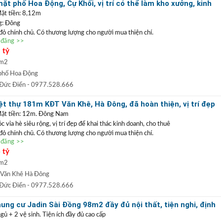
t phố Hoa Động, Cự Khối, vị trí có thể làm kho xưởng, kinh
ặt tiền: 8,12m
g: Đông
 đỏ chính chủ. Có thương lượng cho người mua thiện chí.
n đăng >>
ặt phố Hoa Động
, vị trí kinh doanh buôn bán tốt hoặc có thể làm kho xưởng. Với
 tỷ
ể phân lô tách thửa, làm nhà vườn. Xung quanh dân cư yên tĩnh, đường thông
òa đang thi công, gần trường, chợ rất thuận tiện cho sinh hoạt, định cư lâu dài.
 m2
0977 528 666
(
)
TRẦN ĐỨC ĐIỂN BĐS
t
GỌI NGAY
:
phố Hoa Động
 ĐIỂN
:
Chuyên bất động sản
VỊ TRÍ ĐẸP
+
GIÁ TỐT
hàng đầu Long Biên, Gia
 Đức Điển
- 0977.528.666
 TRẦN PHÚ: Nhận mua bán ký gửi nhà đất, hỗ trợ thủ tục pháp lý, vay vốn
t thự 181m KĐT Văn Khê, Hà Đông, đã hoàn thiện, vị trí đẹp
uất thấp.
doanh
Mặt tiền: 12m. Đông Nam
vỉa hè siêu rộng, vị trí đẹp để khai thác kinh doanh, cho thuê
 đỏ chính chủ. Có thương lượng cho người mua thiện chí.
n đăng >>
 nằm trong khu đô thị Văn Khê
Hà Đông. Khu vực kinh doanh sầm
 tỷ
thác làm trụ sở công ty hoặc vừa ở vừa kinh doanh. Không gian xanh,
ơng mại Aeomall, viện 103, hạ tầng đã đồng bộ, kết nối giao thông
 m2
Văn Khê Hà Đông
0977 528 666
(
)
TRẦN ĐỨC ĐIỂN BĐS
t
GỌI NGAY
:
 Đức Điển
- 0977.528.666
 ĐIỂN
:
Chuyên bất động sản
VỊ TRÍ ĐẸP
+
GIÁ TỐT
hàng đầu Long Biên, Gia
ng cư Jadin Sài Đồng 98m2 đầy đủ nội thất, tiện nghi, định
 TRẦN PHÚ: Nhận mua bán ký gửi nhà đất, hỗ trợ thủ tục pháp lý, vay vốn
gủ + 2 vệ sinh. Tiện ích đầy đủ cao cấp
uất thấp.