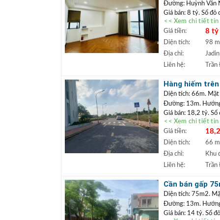
Đường: Huỳnh Văn
Giá bán: 8 tỷ. Sổ đỏ
<< Xem chi tiết ti
Căn chung cư tò
8 tỷ
Giá tiền:
tiện ích an sinh 
mua định cư lâu d
Diện tích:
98 
+++ Liên hệ xem đấ
Địa chỉ:
Jadin
TRẦN ĐỨC
+
Liên hệ:
Trần
Lâm.
+ Bất động sản
Hàng hiếm trên 
ngân hàng lãi s
hoặc làm văn p
Diện tích: 66m. Mặt
Đường: 13m. Hướng:
Giá bán: 18,2 tỷ. Sổ
<< Xem chi tiết ti
Đất đấu giá
Vị trí:
18,2
Giá tiền:
khuôn viên cây xanh,
xây tòa văn phòng hoặ
Diện tích:
66 
phong thủy, giá hấp 
Địa chỉ:
Khu đ
+++ Liên hệ xem đấ
Liên hệ:
Trần
TRẦN ĐỨC
+
Lâm.
Cần bán gấp 75m
+ Bất động sản
vỉa hè
Diện tích: 75m2. Mặ
ngân hàng lãi s
Đường: 13m. Hướng
Giá bán: 14 tỷ. Sổ đ