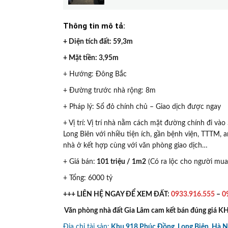
Thông tin mô tả:
+ Diện tích đất: 59,3m
+ Mặt tiền: 3,95m
+ Hướng: Đông Bắc
+ Đường trước nhà rộng: 8m
+ Pháp lý: Sổ đỏ chính chủ – Giao dịch được ngay
+ Vị trí: Vị trí nhà nằm cách mặt đường chính đi v
Long Biên với nhiều tiện ích, gần bệnh viện, TTTM, 
nhà ở kết hợp cùng với văn phòng giao dịch…
+ Giá bán:
101 triệu / 1m2
(Có ra lộc cho người mua 
+ Tổng: 6000 tỷ
+++ LIÊN HỆ NGAY ĐỂ XEM ĐẤT:
0933.916.555
–
0
Văn phòng nhà đất Gia Lâm cam kết bán đúng giá 
Địa chỉ tài sản:
Khu 918 Phúc Đồng, Long Biên, Hà N