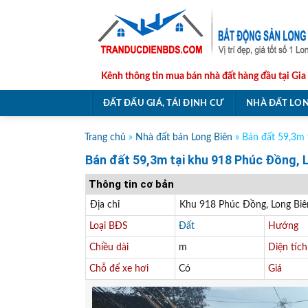
Skip
to
content
Kênh thông tin mua bán nhà đất hàng đầu tại Gia
ĐẤT ĐẤU GIÁ, TÁI ĐỊNH CƯ
NHÀ ĐẤT LON
Trang chủ
»
Nhà đất bán Long Biên
»
Bán đất 59,3m 
Bán đất 59,3m tại khu 918 Phúc Đồng, 
Thông tin cơ bản
Địa chỉ
Khu 918 Phúc Đồng, Long Biê
Loại BĐS
Đất
Hướng
Chiều dài
m
Diện tích
Chỗ để xe hơi
Có
Giá