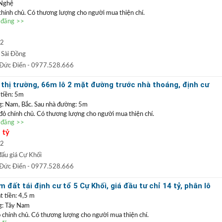
 Nghệ
 chính chủ. Có thương lượng cho người mua thiện chí.
n đăng >>
a G1 Jadin Sài Đồng,
căn góc nên thoáng các phòng. Xung quanh
đầy đủ, trường học song ngữ, chợ bán kính chỉ 200m. Rất phù hợp
ài hoặc cho thuê dòng tiền hàng tháng.
m2
0977 528 666
(
)
TRẦN ĐỨC ĐIỂN BĐS
t
GỌI NGAY
:
 Sài Đồng
 ĐIỂN
:
Chuyên bất động sản
VỊ TRÍ ĐẸP
+
GIÁ TỐT
hàng đầu Long Biên, Gia
 Đức Điển
- 0977.528.666
 TRẦN PHÚ: Nhận mua bán ký gửi nhà đất, hỗ trợ thủ tục pháp lý, vay vốn
thị trường, 66m lô 2 mặt đường trước nhà thoáng, định cư
uất thấp.
hòng rất đẹp
 tiền: 5m
 Nam, Bắc. Sau nhà đường: 5m
 đỏ chính chủ. Có thương lượng cho người mua thiện chí.
n đăng >>
 Cự Khối
, khu phân lô, gần hồ Bộ Đội 30ha đang triển khai. Dư địa gần hồ,
 tỷ
 trung tâm tổ chức thể thao, văn hóa của Long Biên. Vị trí đẹp, thoáng tầm nhìn,
c định cư lâu dài. Lô đất duy nhất còn sót lại trên thị trường, đất không lỗi
m2
dẫn.
ấu giá Cự Khối
0977 528 666
(
)
TRẦN ĐỨC ĐIỂN BĐS
t
GỌI NGAY
:
 Đức Điển
- 0977.528.666
 ĐIỂN
:
Chuyên bất động sản
VỊ TRÍ ĐẸP
+
GIÁ TỐT
hàng đầu Long Biên, Gia
 đất tái định cư tổ 5 Cự Khối, giá đầu tư chỉ 14 tỷ, phân lô
 TRẦN PHÚ: Nhận mua bán ký gửi nhà đất, hỗ trợ thủ tục pháp lý, vay vốn
t tiền: 4,5 m
uất thấp.
: Tây Nam
ỏ chính chủ. Có thương lượng cho người mua thiện chí.