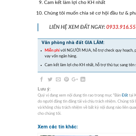
Cam kết làm lợi cho KH nhất
Chúng tôi muốn chia sẻ cơ hội đầu tư & phá
LIÊN HỆ XEM ĐẤT NGAY:
0933.916.5
Văn phòng nhà đất GIA LÂM:
Miễn phí
với NGƯỜI MUA, hỗ trợ check quy hoạch, p
vay vốn ngân hàng.
Cam kết làm lợi cho KH nhất, hỗ trợ thủ tục sang tên 
Lưu ý:
Quý vị đang xem nội dung tin rao trong mục "Bán
Đất
tại 
do người đăng tin đăng tải và chịu trách nhiệm. Chúng tôi
và không chịu trách nhiệm về bất kỳ nội dung nào liên quan
cho chúng tôi.
Xem các tin khác: