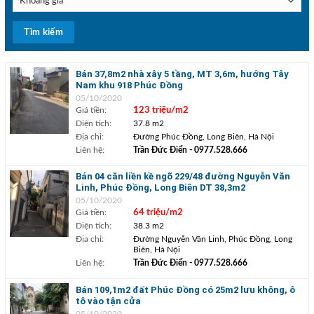
Bán 37,8m2 nhà xây 5 tầng, MT 3,6m, hướng Tây
Nam khu 918 Phúc Đồng
05/10/2020
Giá tiền:
123 triệu/m2
Diện tích:
37.8 m2
Địa chỉ:
Đường Phúc Đồng, Long Biên, Hà Nội
Liên hệ:
Trần Đức Điển
- 0977.528.666
Bán 04 căn liền kề ngõ 229/48 đường Nguyễn Văn
Linh, Phúc Đồng, Long Biên DT 38,3m2
05/10/2020
Giá tiền:
64 triệu/m2
Diện tích:
38.3 m2
Địa chỉ:
Đường Nguyễn Văn Linh, Phúc Đồng, Long
Biên, Hà Nội
Liên hệ:
Trần Đức Điển
- 0977.528.666
Bán 109,1m2 đất Phúc Đồng có 25m2 lưu không, ô
tô vào tận cửa
05/10/2020