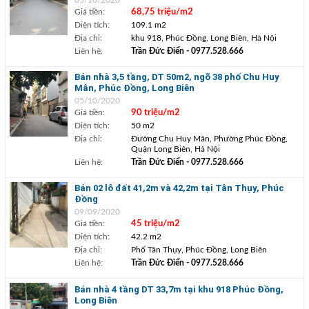
Giá tiền:
68,75 triệu/m2
Diện tích:
109.1 m2
Địa chỉ:
khu 918, Phúc Đồng, Long Biên, Hà Nội
Liên hệ:
Trần Đức Điển
- 0977.528.666
Bán nhà 3,5 tầng, DT 50m2, ngõ 38 phố Chu Huy
Mân, Phúc Đồng, Long Biên
05/10/2020
Giá tiền:
90 triệu/m2
Diện tích:
50 m2
Địa chỉ:
Đường Chu Huy Mân, Phường Phúc Đồng,
Quận Long Biên, Hà Nội
Liên hệ:
Trần Đức Điển
- 0977.528.666
Bán 02 lô đất 41,2m và 42,2m tại Tân Thụy, Phúc
Đồng
09/09/2020
Giá tiền:
45 triệu/m2
Diện tích:
42.2 m2
Địa chỉ:
Phố Tân Thụy, Phúc Đồng, Long Biên
Liên hệ:
Trần Đức Điển
- 0977.528.666
Bán nhà 4 tầng DT 33,7m tại khu 918 Phúc Đồng,
Long Biên