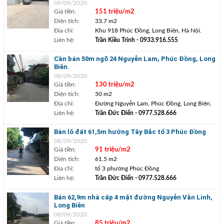
09/09/2020
Giá tiền:
151 triệu/m2
Diện tích:
33.7 m2
Địa chỉ:
Khu 918 Phúc Đồng, Long Biên, Hà Nội.
Liên hệ:
Trần Kiều Trinh
- 0933.916.555
Cần bán 50m ngõ 24 Nguyễn Lam, Phúc Đồng, Long
Biên.
08/09/2020
Giá tiền:
130 triệu/m2
Diện tích:
50 m2
Địa chỉ:
Đường Nguyễn Lam, Phúc Đồng, Long Biên.
Liên hệ:
Trần Đức Điển
- 0977.528.666
Bán lô đất 61,5m hướng Tây Bắc tổ 3 Phúc Đồng
08/09/2020
Giá tiền:
91 triệu/m2
Diện tích:
61.5 m2
Địa chỉ:
tổ 3 phường Phúc Đồng
Liên hệ:
Trần Đức Điển
- 0977.528.666
Bán 62,9m nhà cấp 4 mặt đường Nguyễn Văn Linh,
Long Biên
08/09/2020
Giá tiền:
85 triệu/m2