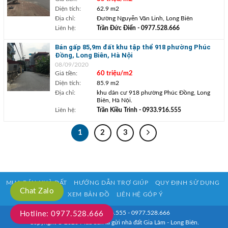
Diện tích:
62.9 m2
Địa chỉ:
Đường Nguyễn Văn Linh, Long Biên
Liên hệ:
Trần Đức Điển
- 0977.528.666
Bán gấp 85,9m đất khu tập thể 918 phường Phúc
Đồng, Long Biên, Hà Nội
08/09/2020
Giá tiền:
60 triệu/m2
Diện tích:
85.9 m2
Địa chỉ:
khu dân cư 918 phường Phúc Đồng, Long
Biên, Hà Nội.
Liên hệ:
Trần Kiều Trinh
- 0933.916.555
1
2
3
MUA BÁN NHÀ ĐẤT
HƯỚNG DẪN TRỢ GIÚP
QUY ĐỊNH SỬ DỤNG
Chat Zalo
XEM BẢN ĐỒ
LIÊN HỆ GÓP Ý
HOTLINE: 0933.916.555 - 0977.528.666
Hotline: 0977.528.666
Copyright © 2020 Mua bán kí gửi nhà đất Gia Lâm - Long Biên.