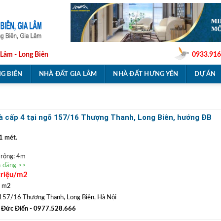
 Lâm - Long Biên
0933.916
G BIÊN
NHÀ ĐẤT GIA LÂM
NHÀ ĐẤT HƯNG YÊN
DỰ ÁN
̀ cấp 4 tại ngõ 157/16 Thượng Thanh, Long Biên, hướng ĐB
1 mét.
 rộng: 4m
n đăng >>
c
triệu/m2
nh chủ, không quy hoạch, không tranh chấp, sẵn sàng giao dịch.
g học các cấp. Khu vực dân đông, xung quanh hàng xóm hiền lành tốt bụng, thích
1 m2
i…
157/16 Thượng Thanh, Long Biên, Hà Nội
/ 1m2 (
Mua bán thương lượng
).
 Đức Điển
- 0977.528.666