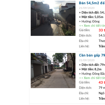
+++ LIÊN HỆ NGA
Bán 54,5m2 đấ
Văn phòng nhà đất
Đông
21/09/2020
+ Diện tích đất: 54
+ Mặt tiền: 5,05m
+ Hướng: Đông
<< Xem chi tiết ti
+ Đường trước nhà
33 
Giá tiền:
+ Pháp lý: Sổ đỏ ch
+ Vị trí: Đất nằm 
Diện tích:
54.
Thượng Thanh, Cấp 
Địa chỉ:
Thượ
hợp để an cư lâu dà
Liên hệ:
Trần
+ Giá bán:
33
triệu
+ Tổng:
1,800 tỷ
Cần bán gấp 7
+++ LIÊN HỆ NGA
21/09/2020
Văn phòng nhà đất
+ Diện tích đất: 79
+ Mặt tiền: 8,2m
+ Hướng: Đông Bắ
<< Xem chi tiết ti
+ Đường trước nhà
43 
Giá tiền:
+ Pháp lý: Sổ đỏ ch
+ Vị trí: Phố Thượn
Diện tích:
79 
Giang đoạn cây Xăng
Địa chỉ:
Ngõ 
nhà, đầu ngõ là sân
Liên hệ:
Trần
+ Giá bán:
43
triệu