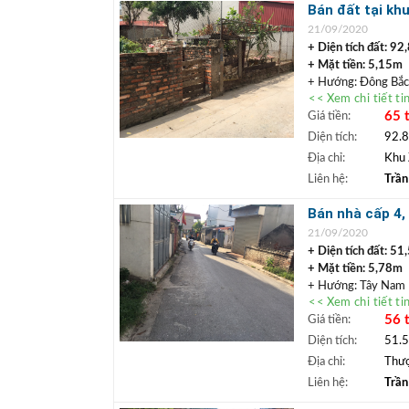
+ Tổng:
Bán cả 3,40
Bán đất tại kh
+++ LIÊN HỆ NGA
hướng ĐB
21/09/2020
Văn phòng nhà đất
+ Diện tích đất: 92
+ Mặt tiền: 5,15m
+ Hướng: Đông Bắ
<< Xem chi tiết ti
+ Đường trước nhà
65 
Giá tiền:
+ Pháp lý: Sổ đỏ ch
+ Vị trí: Ô tô đỗ t
Diện tích:
92.
thị Khai Sơn, vị trí
Địa chỉ:
Khu 
trường học, chợ…
Liên hệ:
Trần
+ Giá bán:
65
triệu
+ Tổng:
6.032 tỷ
Bán nhà cấp 4,
+++ LIÊN HỆ NGA
Nam
21/09/2020
Văn phòng nhà đất
+ Diện tích đất: 51
+ Mặt tiền: 5,78m
+ Hướng: Tây Nam
<< Xem chi tiết ti
+ Đường trước nhà
56 
Giá tiền:
+ Pháp lý: Sổ đỏ ch
+ Vị trí: Nằm trong
Diện tích:
51.
thuê hoặc xây để ở 
Địa chỉ:
Thượ
Đông Anh…
Liên hệ:
Trần
+ Giá bán:
56
triệu
+ Tổng:
2,884 tỷ