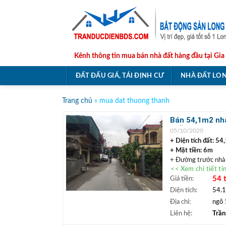
Skip
to
content
Kênh thông tin mua bán nhà đất hàng đầu tại Gia
ĐẤT ĐẤU GIÁ, TÁI ĐỊNH CƯ
NHÀ ĐẤT LON
Trang chủ
»
mua dat thuong thanh
Bán 54,1m2 nha
(ĐÃ BÁN)
05/10/2020
+ Diện tích đất: 54,
+ Mặt tiền: 6m
+ Đường trước nhà
<< Xem chi tiết ti
+ Hướng: Đông Bắ
54 
Giá tiền:
+ Pháp lý: Sổ đỏ chí
+ Vị trí: gần trườn
Diện tích:
54.
hợp để an cư lâu dà
Địa chỉ:
ngõ 
+ Giá bán:
54 triệu 
Liên hệ:
Trần
+ Tổng: 2,921 tỷ