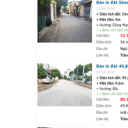
Bán lô đất 56m
+++ LIÊN HỆ NGA
21/09/2020
Văn phòng nhà đất
+ Diện tích đất: 56
+ Mặt tiền: 4m
+ Hướng: Đông N
<< Xem chi tiết ti
+ Đường trước nhà
52 
Giá tiền:
+ Pháp lý: Sổ đỏ chí
+ Vị trí: Đất nằm ở
Diện tích:
56 
nhà. Xung quanh có 
Địa chỉ:
Ngõ 
Bigc Long Biên, đi s
Liên hệ:
Trần
dài.
+ Giá bán:
52
triệu
Bán lô đất 49
+ Tổng:
2,900 tỷ
21/09/2020
+++ LIÊN HỆ NGA
+ Diện tích đất: 49
Văn phòng nhà đất
+ Mặt tiền: 4,6m
+ Hướng: Bắc
<< Xem chi tiết ti
+ Đường trước nhà 
80 
Giá tiền:
+ Pháp lý: Sổ đỏ chí
+ Vị trí: Nhà sát 
Diện tích:
49.
mét, cách chân cầu 
Địa chỉ:
mặt 
cấp 4 với 2 phòng t
Liên hệ:
Trần
+ Giá bán:
80
triệu
+ Tổng:
3,984 tỷ