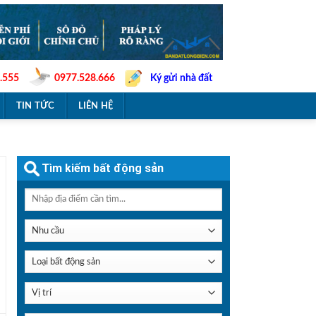
.555
0977.528.666
Ký gửi nhà đất
TIN TỨC
LIÊN HỆ
Tìm kiếm bất động sản