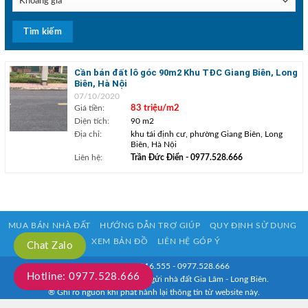
Cần bán đất lô góc 90m2 Khu TĐC Giang Biên, Long
Biên, Hà Nội
07/10/2020
Giá tiền:
83 triệu/m2
Diện tích:
90 m2
Địa chỉ:
khu tái định cư, phường Giang Biên, Long
Biên, Hà Nội
Liên hệ:
Trần Đức Điển
- 0977.528.666
MUA BÁN NHÀ ĐẤT
HƯỚNG DẪN TRỢ GIÚP
QUY ĐỊNH SỬ DỤNG
XEM BẢN ĐỒ
LIÊN HỆ GÓP Ý
Chat Zalo
HOTLINE: 0933.916.555 - 0977.528.666
Hotline: 0977.528.666
Copyright © 2020 Mua bán kí gửi nhà đất Gia Lâm - Long Biên.
® Ghi rõ nguồn khi phát hành lại thông tin từ website này.