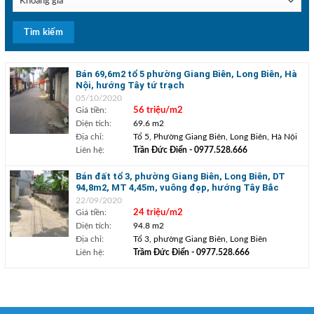
Bán 69,6m2 tổ 5 phường Giang Biên, Long Biên, Hà
Nội, hướng Tây tứ trạch
05/10/2020
Giá tiền:
56 triệu/m2
Diện tích:
69.6 m2
Địa chỉ:
Tổ 5, Phường Giang Biên, Long Biên, Hà Nội
Liên hệ:
Trần Đức Điển
- 0977.528.666
Bán đất tổ 3, phường Giang Biên, Long Biên, DT
94,8m2, MT 4,45m, vuông đẹp, hướng Tây Bắc
22/09/2020
Giá tiền:
24 triệu/m2
Diện tích:
94.8 m2
Địa chỉ:
Tổ 3, phường Giang Biên, Long Biên
Liên hệ:
Trầm Đức Điển
- 0977.528.666