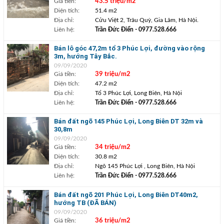
Giá tiền:
43.5 triệu/m2
Diện tích:
51.4 m2
Địa chỉ:
Cửu Việt 2, Trâu Quỳ, Gia Lâm, Hà Nội.
Liên hệ:
Trần Đức Điển
- 0977.528.666
Bán lô góc 47,2m tổ 3 Phúc Lợi, đường vào rộng
3m, hướng Tây Bắc.
09/09/2020
Giá tiền:
39 triệu/m2
Diện tích:
47.2 m2
Địa chỉ:
Tổ 3 Phúc Lợi, Long Biên, Hà Nội
Liên hệ:
Trần Đức Điển
- 0977.528.666
Bán đất ngõ 145 Phúc Lợi, Long Biên DT 32m và
30,8m
09/09/2020
Giá tiền:
34 triệu/m2
Diện tích:
30.8 m2
Địa chỉ:
Ngõ 145 Phúc Lợi , Long Biên, Hà Nội
Liên hệ:
Trần Đức Điển
- 0977.528.666
Bán đất ngõ 201 Phúc Lợi, Long Biên DT40m2,
hướng TB (ĐÃ BÁN)
09/09/2020
Giá tiền:
36 triệu/m2