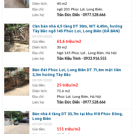
Diện tích:
40 m2
Địa chỉ:
ngõ 201 Phúc Lợi, Long Biên.
Liên hệ:
Trần Đức Điển
- 0977.528.666
Cần bán nhà 4,5 tầng DT 30m, MT 4,45m, hướng
Tây Bắc ngõ 145 Phúc Lợi, Long Biên (ĐÃ BÁN)
09/09/2020
Giá tiền:
61,6 triệu/m2
Diện tích:
30 m2
Địa chỉ:
Ngõ 145 Phúc Lợi , Long Biên, Hà Nội
Liên hệ:
Trần Kiều Trinh
- 0933.916.555
Bán đất Phúc Lợi, Long Biên DT 71,6m mặt tiền
3,3m hướng Tây Bắc
09/09/2020
Giá tiền:
25 triệu/m2
Diện tích:
71.6 m2
Địa chỉ:
Phúc Lợi, Long Biên, Hà Nội
Liên hệ:
Trần Đức Điển
- 0977.528.666
Bán nhà 4 tầng DT 33,7m tại khu 918 Phúc Đồng,
Long Biên
09/09/2020
Giá tiền:
151 triệu/m2