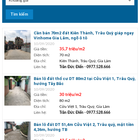
Cần bán 70m2 đất Kiên Thành, Trâu Quỳ giáp ngay
Vinhome Gia Lâm, ngõ ô tô
10/09/2020
Giá tiền:
35,7 triệu/m2
Diện tích:
70 m2
Địa chỉ:
Kiên Thành, Trâu Quỳ, Gia Lâm
Liên hệ:
Trần Đức Điển
- 0977.528.666
Bán lô đất thổ cư DT 80m2 tại Cửu Việt 1, Trâu Quỳ,
hướng Tây Bắc
10/09/2020
Giá tiền:
30 triệu/m2
Diện tích:
80 m2
Địa chỉ:
Cửu Việt 1, Trâu Quỳ, Gia Lâm
Liên hệ:
Trần Đức Điển
- 0977.528.666
Bán lô đất DT 51,4m Cửu Việt 2, Trâu quỳ, mặt tiền
4,36m, hướng TB
10/09/2020