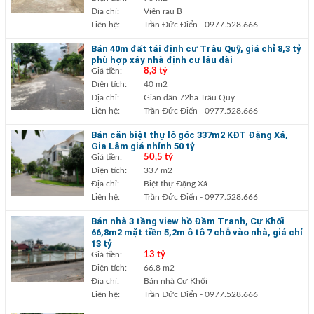
Địa chỉ:
Viện rau B
Liên hệ:
Trần Đức Điển
- 0977.528.666
Bán 40m đất tái định cư Trâu Quỹ, giá chỉ 8,3 tỷ
phù hợp xây nhà định cư lâu dài
Giá tiền:
8,3 tỷ
Diện tích:
40 m2
Địa chỉ:
Giãn dân 72ha Trâu Quỳ
Liên hệ:
Trần Đức Điển
- 0977.528.666
Bán căn biệt thự lô góc 337m2 KĐT Đặng Xá,
Gia Lâm giá nhỉnh 50 tỷ
Giá tiền:
50,5 tỷ
Diện tích:
337 m2
Địa chỉ:
Biệt thự Đặng Xá
Liên hệ:
Trần Đức Điển
- 0977.528.666
Bán nhà 3 tầng view hồ Đầm Tranh, Cự Khối
66,8m2 mặt tiền 5,2m ô tô 7 chỗ vào nhà, giá chỉ
13 tỷ
Giá tiền:
13 tỷ
Diện tích:
66.8 m2
Địa chỉ:
Bán nhà Cự Khối
Liên hệ:
Trần Đức Điển
- 0977.528.666