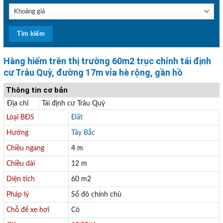
Hàng hiếm trên thị trường 60m2 trục chính tái định
cư Trâu Quỳ, đường 17m vỉa hè rộng, gần hồ
Thông tin cơ bản
Địa chỉ
Tái định cư Trâu Quỳ
Loại BĐS
Đất
Hướng
Tây Bắc
Chiều ngang
4 m
Chiều dài
12 m
Diện tích
60 m2
Pháp lý
Sổ đỏ chính chủ
Chỗ để xe hơi
Có