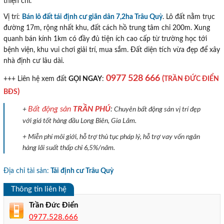
thiện chí.
Vị trí:
Bán lô đất tái định cư giãn dân 7,2ha Trâu Quỳ
. Lô đất nằm trục
đường 17m, rộng nhất khu, đất cách hồ trung tâm chỉ 200m. Xung
quanh bán kính 1km có đầy đủ tiện ích cao cấp từ trường học tới
bệnh viện, khu vui chơi giải trí, mua sắm. Đất diện tích vừa đẹp để xây
nhà định cư lâu dài.
0977 528 666
(
TRẦN ĐỨC ĐIỂN
+++ Liên hệ xem đất
GỌI NGAY
:
)
BĐS
Bất động sản
TRẦN PHÚ
:
+
Chuyên bất động sản vị trí đẹp
với giá tốt hàng đầu Long Biên, Gia Lâm.
+ Miễn phí môi giới, hỗ trợ thủ tục pháp lý, hỗ trợ vay vốn ngân
hàng lãi suất thấp chỉ 6,5%/năm.
Địa chỉ tài sản:
Tái định cư Trâu Quỳ
Thông tin liên hệ
Trần Đức Điển
0977.528.666