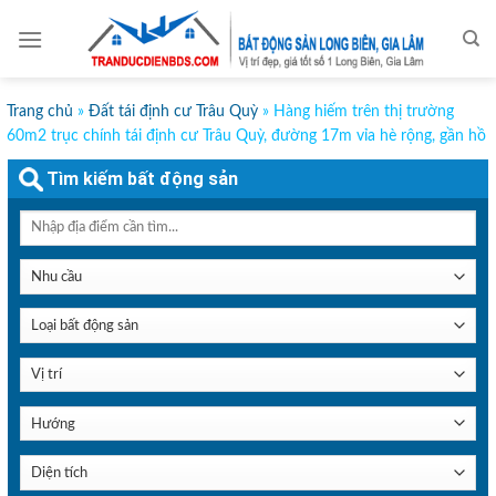
Skip
to
content
Trang chủ
»
Đất tái định cư Trâu Quỳ
»
Hàng hiếm trên thị trường
60m2 trục chính tái định cư Trâu Quỳ, đường 17m vỉa hè rộng, gần hồ
Tìm kiếm bất động sản