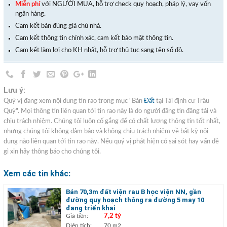
Miễn phí
với NGƯỜI MUA, hỗ trợ check quy hoạch, pháp lý, vay vốn
ngân hàng.
Cam kết bán đúng giá chủ nhà.
Cam kết thông tin chính xác, cam kết bảo mật thông tin.
Cam kết làm lợi cho KH nhất, hỗ trợ thủ tục sang tên sổ đỏ.
Lưu ý:
Quý vị đang xem nội dung tin rao trong mục "Bán
Đất
tại Tái định cư Trâu
Quỳ". Mọi thông tin liên quan tới tin rao này là do người đăng tin đăng tải và
chịu trách nhiệm. Chúng tôi luôn cố gắng để có chất lượng thông tin tốt nhất,
nhưng chúng tôi không đảm bảo và không chịu trách nhiệm về bất kỳ nội
dung nào liên quan tới tin rao này. Nếu quý vị phát hiện có sai sót hay vấn đề
gì xin hãy thông báo cho chúng tôi.
Xem các tin khác:
Bán 70,3m đất viện rau B học viện NN, gần
đường quy hoạch thông ra đường 5 may 10
đang triển khai
Giá tiền:
7,2 tỷ
Diện tích:
70 m2