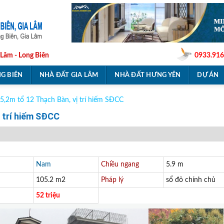
 Lâm - Long Biên
0933.916
G BIÊN
NHÀ ĐẤT GIA LÂM
NHÀ ĐẤT HƯNG YÊN
DỰ ÁN
5,2m tổ 12 Thạch Bàn, vị trí hiếm SĐCC
 trí hiếm SĐCC
Nam
Chiều ngang
5.9 m
105.2 m2
Pháp lý
sổ đỏ chính chủ
52 triệu