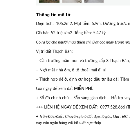
Thông tin mô tả:
Diện tích: 105.2m2. Mặt tiền: 5.9m. Đường trước
Giá bán 52 triệu/m2. Tổng tiền: 5.47 tỷ
Có ra lộc cho người mua thiện chí. Đặt cọc ngay trong ng
Vị trí đất Thạch Bàn:
– Gần trường mầm non và trường cấp 3 Thạch Bàn, 
– Ngõ mặt nhà 6m, ô tô thoải mái đi lại
– Thích hợp để ở, định cư hoặc đầu tư lâu dài. Tiềm
Gọi ngay để xem đất
MIỄN PHÍ.
+ Sổ đỏ chính chủ – Sẵn sàng giao dịch – Hỗ trợ vay
+++ LIÊN HỆ NGAY ĐỂ XEM ĐẤT: 0977.528.666 (Tr
+
Trần Đức Điển:
Chuyên gia ô đất đẹp, lô góc, khu TĐC,
vay vốn ngân hàng với lãi suất cực thấp