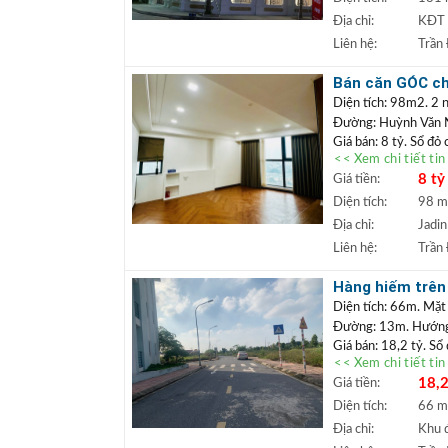
tốt.
Địa chỉ:
KĐT 
+++ Liên hệ xem đấ
Liên hệ:
Trần
TRẦN ĐỨC
+
Lâm.
Bán căn GÓC chu
+ Bất động sản
cư được ngay
Diện tích: 98m2. 2 n
ngân hàng lãi s
Đường: Huỳnh Văn
Giá bán: 8 tỷ. Sổ đỏ
<< Xem chi tiết ti
Căn chung cư tò
8 tỷ
Giá tiền:
tiện ích an sinh 
mua định cư lâu d
Diện tích:
98 
+++ Liên hệ xem đấ
Địa chỉ:
Jadin
TRẦN ĐỨC
+
Liên hệ:
Trần
Lâm.
+ Bất động sản
Hàng hiếm trên 
ngân hàng lãi s
hoặc làm văn p
Diện tích: 66m. Mặt
Đường: 13m. Hướng:
Giá bán: 18,2 tỷ. Sổ
<< Xem chi tiết ti
Đất đấu giá
Vị trí:
18,2
Giá tiền:
khuôn viên cây xanh,
xây tòa văn phòng hoặ
Diện tích:
66 
phong thủy, giá hấp 
Địa chỉ:
Khu đ
+++ Liên hệ xem đấ