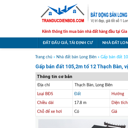
Skip
to
content
Kênh thông tin mua bán nhà đất hàng đầu tại Gia
ĐẤT ĐẤU GIÁ, TÁI ĐỊNH CƯ
NHÀ ĐẤT LON
Trang chủ
»
Nhà đất bán Long Biên
»
Gấp bán đất 10
Gấp bán đất 105,2m tổ 12 Thạch Bàn, vị
Thông tin cơ bản
Địa chỉ
Thạch Bàn, Long Biên
Loại BĐS
Đất
Hướng
Chiều dài
17.8 m
Diện tích
Chỗ để xe hơi
Có
Giá