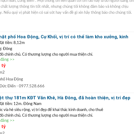
Thạch Bàn, Long Biên". Mọi thông tin liên quan tới tin rao này là do người đăng tin
ó chất lượng thông tin tốt nhất, nhưng chúng tôi không đảm bảo và không chịu
y. Nếu quý vị phát hiện có sai sót hay vấn đề gì xin hãy thông báo cho chúng tôi.
t phố Hoa Động, Cự Khối, vị trí có thể làm kho xưởng, kinh
ặt tiền: 8,12m
g: Đông
 đỏ chính chủ. Có thương lượng cho người mua thiện chí.
n đăng >>
ặt phố Hoa Động
, vị trí kinh doanh buôn bán tốt hoặc có thể làm kho xưởng. Với
 tỷ
ể phân lô tách thửa, làm nhà vườn. Xung quanh dân cư yên tĩnh, đường thông
òa đang thi công, gần trường, chợ rất thuận tiện cho sinh hoạt, định cư lâu dài.
 m2
0977 528 666
(
)
TRẦN ĐỨC ĐIỂN BĐS
t
GỌI NGAY
:
phố Hoa Động
 ĐIỂN
:
Chuyên bất động sản
VỊ TRÍ ĐẸP
+
GIÁ TỐT
hàng đầu Long Biên, Gia
 Đức Điển
- 0977.528.666
 TRẦN PHÚ: Nhận mua bán ký gửi nhà đất, hỗ trợ thủ tục pháp lý, vay vốn
t thự 181m KĐT Văn Khê, Hà Đông, đã hoàn thiện, vị trí đẹp
uất thấp.
doanh
Mặt tiền: 12m. Đông Nam
vỉa hè siêu rộng, vị trí đẹp để khai thác kinh doanh, cho thuê
 đỏ chính chủ. Có thương lượng cho người mua thiện chí.
n đăng >>
 nằm trong khu đô thị Văn Khê
Hà Đông. Khu vực kinh doanh sầm
 tỷ
thác làm trụ sở công ty hoặc vừa ở vừa kinh doanh. Không gian xanh,
ơng mại Aeomall, viện 103, hạ tầng đã đồng bộ, kết nối giao thông
 m2