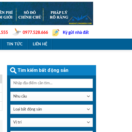
.555
0977.528.666
Ký gửi nhà đất
TIN TỨC
LIÊN HỆ
Tìm kiếm bất động sản