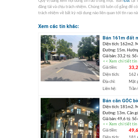
Quý vị đang xem nội dung tin rao trong mục "Bán
Đất
tại 
đăng tải và chịu trách nhiệm. Chúng tôi luôn cố gắng để c
trách nhiệm về bất kỳ nội dung nào liên quan tới tin rao nà
Xem các tin khác:
Bán 161m đất mặ
doanh
Diện tích: 162m2. M
Đường: 15m. Hướn
Giá bán: 33,2 tỷ. Sổ
<< Xem chi tiết ti
Vị trí: Lô
đất nằm m
33,2
Giá tiền:
mặt tiền rộng, có th
thoáng, gần hồ điều h
Diện tích:
162
+++ Liên hệ xem đấ
Địa chỉ:
Mặt 
TRẦN ĐỨC
+
Liên hệ:
Trần
Lâm.
+ Bất động sản
Bán căn GÓC biệ
ngân hàng lãi s
khai thác kinh 
Diện tích: 181m2. 
Đường: 13m. Căn góc 
Giá bán: 49,6 tỷ. Sổ
<< Xem chi tiết ti
Căn biệt thự góc
49,6
Giá tiền:
uất, có thể khai 
gần trung tâm thư
Diện tích:
181