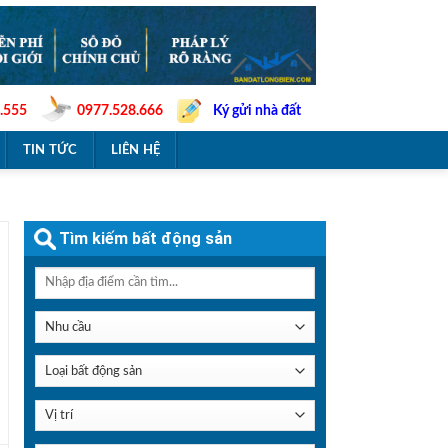
.555
0977.528.666
Ký gửi nhà đất
TIN TỨC
LIÊN HỆ
Tìm kiếm bất động sản