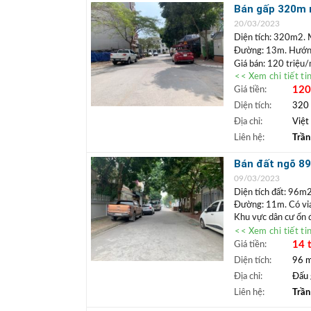
+ Trần Đức Điể
Bán gấp 320m n
+ Hãy mua đất 
nhà hàng, cafe
20/03/2023
sinh lời cao. G
Diện tích: 320m2. 
Đường: 13m. Hướng
Giá bán: 120 triệu
<< Xem chi tiết ti
Vị trí: Nhà hàng xây
120
Giá tiền:
đất đấu giá khu đô 
sửa sang trang trí 
Diện tích:
320
uất.
Địa chỉ:
Việt
+++ A/C xem nhà 
Liên hệ:
Trần
BĐS)
+ Trần Đức Điể
Bán đất ngõ 89
+ Hãy mua đất 
nhất khu vực
09/03/2023
sinh lời cao. G
Diện tích đất: 96m
Đường: 11m. Có vỉ
Khu vực dân cư ổn đ
doanh, cho thuê. Kh
<< Xem chi tiết ti
Nguồn gốc
đất đấu
14 
Giá tiền:
+++ A/C xem nhà 
Diện tích:
96 
BĐS)
Địa chỉ:
Đấu 
+ Trần Đức Điể
Liên hệ:
Trần
+ Hãy mua đất 