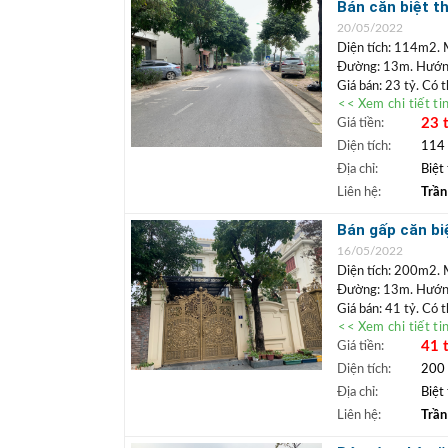
+ Trần Đức Điể
Bán căn biệt 
+ Hãy mua đất 
20/05/2022
sinh lời cao. G
Diện tích: 114m2. 
Đường: 13m. Hướn
Giá bán: 23 tỷ. Có 
<< Xem chi tiết ti
Vị trí: Căn
biệt thự
23 
Giá tiền:
trong lành. Hiện tại
vực cách các trường
Diện tích:
114
cư và học tập. Căn 
Địa chỉ:
Biệt
+++ A/C xem nhà 
Liên hệ:
Trần
BĐS)
+ Trần Đức Điể
Bán gấp căn bi
+ Hãy mua đất 
Đức Thận
16/05/2022
sinh lời cao. G
Diện tích: 200m2. 
Đường: 13m. Hướng
Giá bán: 41 tỷ. Có 
<< Xem chi tiết ti
Vị trí: Căn
biệt thự
41 
Giá tiền:
vô cùng thẩm mỹ. Că
xanh rất xứng đáng 
Diện tích:
200
có điều kiện, sống 
Địa chỉ:
Biệt
Nội thất toàn loại c
Liên hệ:
Trần
Tầng 1:
Phòng khách
Tầng 2,3 :
3 phòng n