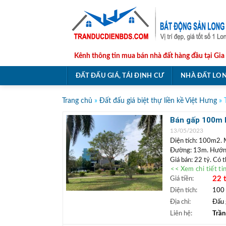
Skip
to
content
Kênh thông tin mua bán nhà đất hàng đầu tại Gia
ĐẤT ĐẤU GIÁ, TÁI ĐỊNH CƯ
NHÀ ĐẤT LON
Trang chủ
»
Đất đấu giá biệt thự liền kề Việt Hưng
»
Bán gấp 100m l
tốt
13/05/2023
Diện tích: 100m2. 
Đường: 13m. Hướng
Giá bán: 22 tỷ. Có 
<< Xem chi tiết ti
Vị trí:
Lô đất góc đ
22 
Giá tiền:
quanh hàng quá, caf
hiếm.
Diện tích:
100
Chủ nhà thiện chí b
Địa chỉ:
Đấu 
+++ A/C xem nhà 
Liên hệ:
Trần
BĐS)