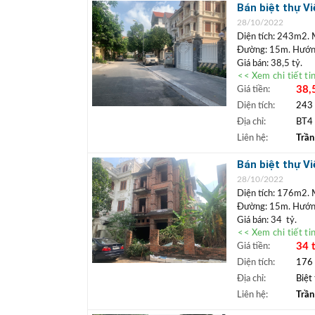
sinh lời cao. G
Bán biệt thự V
thoáng đãng
28/10/2022
Diện tích: 243m2. 
Đường: 15m. Hướn
Giá bán: 38,5 tỷ.
<< Xem chi tiết ti
Bán biệt 
Vị trí:
38,
Giá tiền:
mát. Căn nào cũ
Diện tích:
243
biệt thự Việt 
Địa chỉ:
BT4 
yên tĩnh. Căn b
biệt thự giá khá
Liên hệ:
Trần
+++ A/C xem nhà 
Bán biệt thự V
BĐS)
28/10/2022
+ Trần Đức Điể
Diện tích: 176m2. 
+ Tiếp cận nh
Đường: 15m. Hướn
Giá bán: 34 tỷ.
<< Xem chi tiết ti
Bán biệt 
Vị trí:
34 
Giá tiền:
yên tĩnh. Xung 
Diện tích:
176
khu đẹp nhất kh
văn minh, hàng 
Địa chỉ:
Biệt
Liên hệ:
Trần
+++ A/C xem nhà 
BĐS)