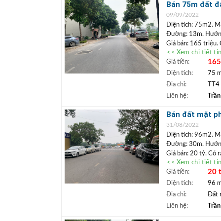
Bán 75m đất đấ
+ Trần Đức Điể
09/09/2022
+ Tiếp cận nh
Diện tích: 75m2. M
Đường: 13m. Hướn
Giá bán: 165 triệu.
<< Xem chi tiết ti
Vị trí:
Đất khu đấu 
165
Giá tiền:
Lô đất xung quanh đ
cách trung tâm quậ
Diện tích:
75 
và giữ tiền lâu dài.
Địa chỉ:
TT4 
+++ A/C xem nhà 
Liên hệ:
Trần
BĐS)
+ Trần Đức Điể
Bán đất mặt ph
+ Hãy mua đất 
31/08/2022
sinh lời cao. G
Diện tích: 96m2. M
Đường: 30m. Hướn
Giá bán: 20 tỷ. Có r
<< Xem chi tiết ti
Vị trí: Lô đất độc 
20 
Giá tiền:
Long Biên, thuộc
kh
uất và đông đúc. Do
Diện tích:
96 
tại. Mảnh đất phù hợ
Địa chỉ:
Đất 
+++ A/C xem nhà 
Liên hệ:
Trần
BĐS)