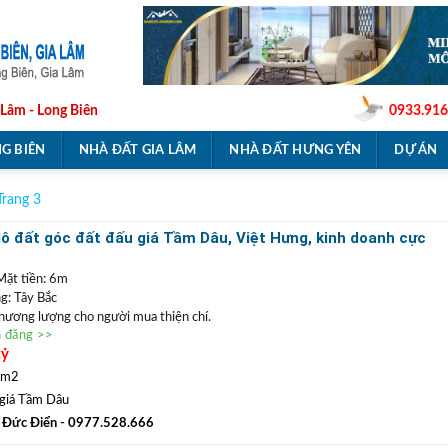
 Lâm - Long Biên
0933.916
G BIÊN
NHÀ ĐẤT GIA LÂM
NHÀ ĐẤT HƯNG YÊN
DỰ ÁN
Trang 3
ô đất góc đất đấu giá Tầm Dâu, Việt Hưng, kinh doanh cực
Mặt tiền: 6m
: Tây Bắc
thương lượng cho người mua thiện chí.
n đăng >>
ấu giá Tầm Dâu
, lô đất có nhà cấp 4 còn mới có thể kinh doanh được ngay. Xung
tỷ
e , nhà hàng sầm uất. Lô đất góc vỉa hè 2 bên, view vườn hoa nên thuộc dạng
 m2
án gấp. Sổ đỏ sẵn sàng, có thương lượng cho người mua thiện chí.
giá Tầm Dâu
0933.916.555
–
0977.528.666
(TRẦN ĐỨC ĐIỂN
đất
GỌI NGAY
:
 Đức Điển
- 0977.528.666