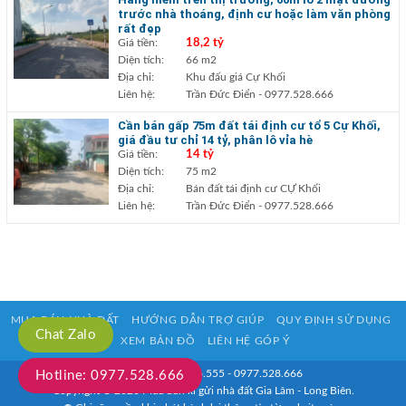
trước nhà thoáng, định cư hoặc làm văn phòng
rất đẹp
Giá tiền:
18,2 tỷ
Diện tích:
66 m2
Địa chỉ:
Khu đấu giá Cự Khối
Liên hệ:
Trần Đức Điển
- 0977.528.666
Cần bán gấp 75m đất tái định cư tổ 5 Cự Khối,
giá đầu tư chỉ 14 tỷ, phân lô vỉa hè
Giá tiền:
14 tỷ
Diện tích:
75 m2
Địa chỉ:
Bán đất tái định cư CỰ Khối
Liên hệ:
Trần Đức Điển
- 0977.528.666
MUA BÁN NHÀ ĐẤT
HƯỚNG DẪN TRỢ GIÚP
QUY ĐỊNH SỬ DỤNG
Chat Zalo
XEM BẢN ĐỒ
LIÊN HỆ GÓP Ý
HOTLINE: 0933.916.555 - 0977.528.666
Hotline: 0977.528.666
Copyright © 2020 Mua bán kí gửi nhà đất Gia Lâm - Long Biên.