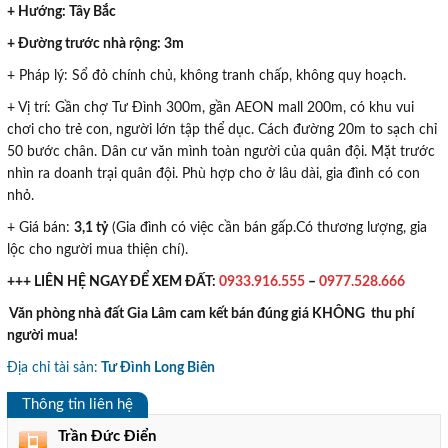
+ Hướng: Tây Bắc
+ Đường trước nhà rộng: 3m
+ Pháp lý: Sổ đỏ chính chủ, không tranh chấp, không quy hoạch.
+ Vị trí: Gần chợ Tư Đình 300m, gần AEON mall 200m, có khu vui
chơi cho trẻ con, người lớn tập thể dục. Cách đường 20m to sạch chỉ
50 bước chân. Dân cư văn mình toàn người của quân đội. Mặt trước
nhìn ra doanh trại quân đội. Phù hợp cho ở lâu dài, gia đình có con
nhỏ.
+ Giá bán:
3,1 tỷ
(Gia đình có việc cần bán gấp.Có thương lượng, gia
lộc cho người mua thiện chí).
+++ LIÊN HỆ NGAY ĐỂ XEM ĐẤT:
0933.916.555
–
0977.528.666
Văn phòng nhà đất Gia Lâm cam kết bán đúng giá KHÔNG thu phí
người mua!
Địa chỉ tài sản:
Tư Đình Long Biên
Thông tin liên hệ
Trần Đức Điển