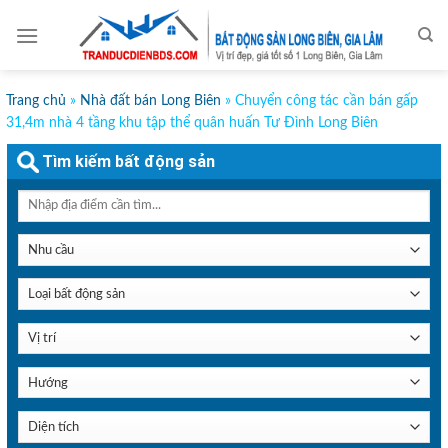
Skip
to
content
Trang chủ
»
Nhà đất bán Long Biên
»
Chuyển công tác cần bán gấp
31,4m nhà 4 tầng khu tập thể quân huấn Tư Đình Long Biên
Tìm kiếm bất động sản