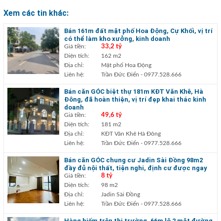
Xem các tin khác:
Bán 161m đất mặt phố Hoa Động, Cự Khối, vị trí
có thể làm kho xưởng, kinh doanh
Giá tiền:
33,2 tỷ
Diện tích:
162 m2
Địa chỉ:
Mặt phố Hoa Động
Liên hệ:
Trần Đức Điển
- 0977.528.666
Bán căn GÓC biệt thự 181m KĐT Văn Khê, Hà
Đông, đã hoàn thiện, vị trí đẹp khai thác kinh
doanh
Giá tiền:
49,6 tỷ
Diện tích:
181 m2
Địa chỉ:
KĐT Văn Khê Hà Đông
Liên hệ:
Trần Đức Điển
- 0977.528.666
Bán căn GÓC chung cư Jadin Sài Đồng 98m2
đầy đủ nội thất, tiện nghi, định cư được ngay
Giá tiền:
8 tỷ
Diện tích:
98 m2
Địa chỉ:
Jadin Sài Đồng
Liên hệ:
Trần Đức Điển
- 0977.528.666
Hàng hiếm trên thị trường, 66m lô 2 mặt đường