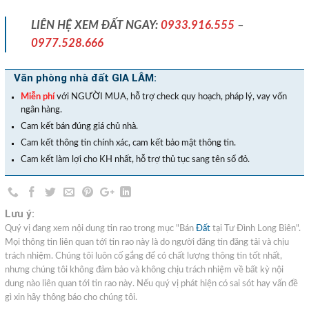
LIÊN HỆ XEM ĐẤT NGAY:
0933.916.555
–
0977.528.666
Văn phòng nhà đất GIA LÂM:
Miễn phí
với NGƯỜI MUA, hỗ trợ check quy hoạch, pháp lý, vay vốn
ngân hàng.
Cam kết bán đúng giá chủ nhà.
Cam kết thông tin chính xác, cam kết bảo mật thông tin.
Cam kết làm lợi cho KH nhất, hỗ trợ thủ tục sang tên sổ đỏ.
Lưu ý:
Quý vị đang xem nội dung tin rao trong mục "Bán
Đất
tại Tư Đình Long Biên".
Mọi thông tin liên quan tới tin rao này là do người đăng tin đăng tải và chịu
trách nhiệm. Chúng tôi luôn cố gắng để có chất lượng thông tin tốt nhất,
nhưng chúng tôi không đảm bảo và không chịu trách nhiệm về bất kỳ nội
dung nào liên quan tới tin rao này. Nếu quý vị phát hiện có sai sót hay vấn đề
gì xin hãy thông báo cho chúng tôi.