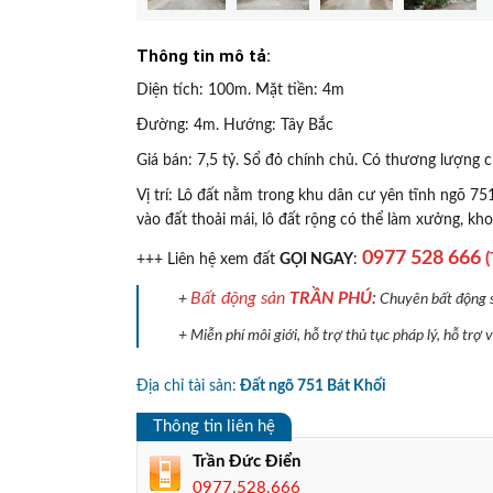
Thông tin mô tả:
Diện tích: 100m. Mặt tiền: 4m
Đường: 4m. Hướng: Tây Bắc
Giá bán: 7,5 tỷ. Sổ đỏ chính chủ. Có thương lượng c
Vị trí: Lô đất nằm trong khu dân cư yên tĩnh ngõ 75
vào đất thoải mái, lô đất rộng có thể làm xưởng, k
0977 528 666
(
+++ Liên hệ xem đất
GỌI NGAY
:
Bất động sản
TRẦN PHÚ
:
+
Chuyên bất động sả
+ Miễn phí môi giới, hỗ trợ thủ tục pháp lý, hỗ trợ
Địa chỉ tài sản:
Đất ngõ 751 Bát Khối
Thông tin liên hệ
Trần Đức Điển
0977.528.666