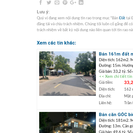
Lưu ý:
Quý vị đang xem nội dung tin rao trong mục "Bán
Đất
tại 
đăng tải và chịu trách nhiệm. Chúng tôi luôn cố gắng để c
trách nhiệm về bất kỳ nội dung nào liên quan tới tin rao nà
Xem các tin khác:
Bán 161m đất mặ
doanh
Diện tích: 162m2. M
Đường: 15m. Hướn
Giá bán: 33,2 tỷ. Sổ
<< Xem chi tiết ti
Vị trí: Lô
đất nằm m
33,2
Giá tiền:
mặt tiền rộng, có th
thoáng, gần hồ điều h
Diện tích:
162
+++ Liên hệ xem đấ
Địa chỉ:
Mặt 
TRẦN ĐỨC
+
Liên hệ:
Trần
Lâm.
+ Bất động sản
Bán căn GÓC biệ
ngân hàng lãi s
khai thác kinh 
Diện tích: 181m2. 
Đường: 13m. Căn góc 
Giá bán: 49,6 tỷ. Sổ