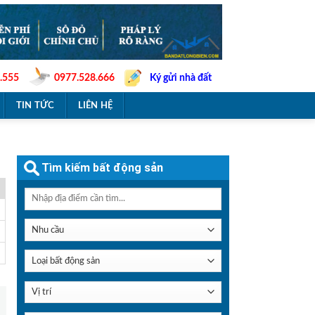
.555
0977.528.666
Ký gửi nhà đất
TIN TỨC
LIÊN HỆ
Tìm kiếm bất động sản