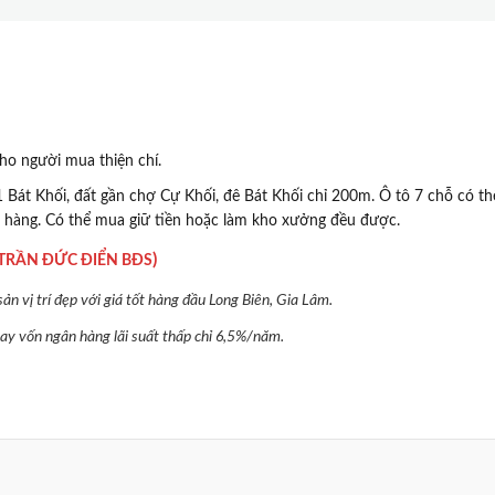
ho người mua thiện chí.
1 Bát Khối, đất gần chợ Cự Khối, đê Bát Khối chỉ 200m. Ô tô 7 chỗ có th
ho hàng. Có thể mua giữ tiền hoặc làm kho xưởng đều được.
)
TRẦN ĐỨC ĐIỂN BĐS
n vị trí đẹp với giá tốt hàng đầu Long Biên, Gia Lâm.
 vay vốn ngân hàng lãi suất thấp chỉ 6,5%/năm.