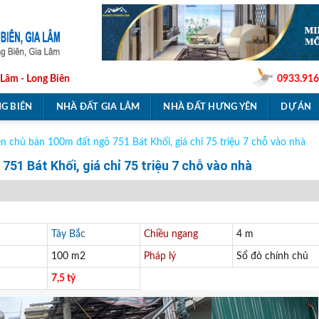
 Lâm - Long Biên
0933.916
G BIÊN
NHÀ ĐẤT GIA LÂM
NHÀ ĐẤT HƯNG YÊN
DỰ ÁN
ên chủ bán 100m đất ngõ 751 Bát Khối, giá chỉ 75 triệu 7 chỗ vào nhà
51 Bát Khối, giá chỉ 75 triệu 7 chỗ vào nhà
Tây Bắc
Chiều ngang
4 m
100 m2
Pháp lý
Sổ đỏ chính chủ
7,5 tỷ