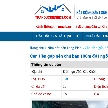
Skip
to
content
Kênh thông tin mua bán nhà đất hàng đầu tại Gia
ĐẤT ĐẤU GIÁ, TÁI ĐỊNH CƯ
NHÀ ĐẤT LON
Trang chủ
»
Nhà đất bán Long Biên
»
Cần tiền gấp n
Cần tiền gấp nên chủ bán 100m đất ngõ 7
Thông tin cơ bản
Địa chỉ
Đất ngõ 751 Bát Khối
Loại BĐS
Đất
Hướng
Chiều dài
25 m
Diện tích
Chỗ để xe hơi
Có
Giá