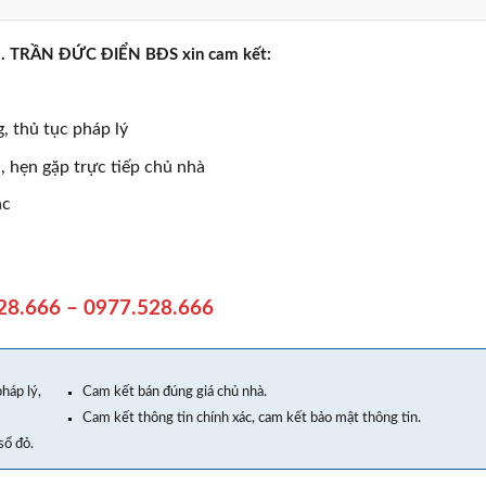
rực . TRẦN ĐỨC ĐIỂN BĐS xin cam kết:
, thủ tục pháp lý
 hẹn gặp trực tiếp chủ nhà
ác
28.666
–
0977.528.666
háp lý,
Cam kết bán đúng giá chủ nhà.
Cam kết thông tin chính xác, cam kết bảo mật thông tin.
sổ đỏ.