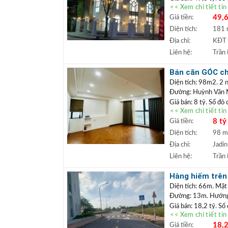
<< Xem chi tiết ti
Căn biệt thự góc
49,6
Giá tiền:
uất, có thể khai 
gần trung tâm thư
Diện tích:
181
tốt.
Địa chỉ:
KĐT 
+++ Liên hệ xem đấ
Liên hệ:
Trần
TRẦN ĐỨC
+
Lâm.
Bán căn GÓC chu
+ Bất động sản
cư được ngay
Diện tích: 98m2. 2 n
ngân hàng lãi s
Đường: Huỳnh Văn
Giá bán: 8 tỷ. Sổ đỏ
<< Xem chi tiết ti
Căn chung cư tò
8 tỷ
Giá tiền:
tiện ích an sinh 
mua định cư lâu d
Diện tích:
98 
+++ Liên hệ xem đấ
Địa chỉ:
Jadin
TRẦN ĐỨC
+
Liên hệ:
Trần
Lâm.
+ Bất động sản
Hàng hiếm trên 
ngân hàng lãi s
hoặc làm văn p
Diện tích: 66m. Mặt
Đường: 13m. Hướng:
Giá bán: 18,2 tỷ. Sổ
<< Xem chi tiết ti
Đất đấu giá
Vị trí:
18,2
Giá tiền:
khuôn viên cây xanh,