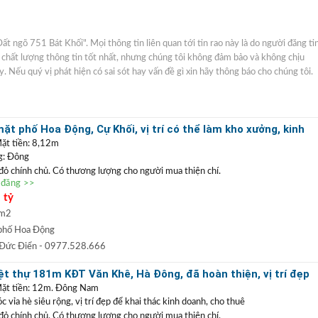
Đất ngõ 751 Bát Khối". Mọi thông tin liên quan tới tin rao này là do người đăng ti
ó chất lượng thông tin tốt nhất, nhưng chúng tôi không đảm bảo và không chịu
y. Nếu quý vị phát hiện có sai sót hay vấn đề gì xin hãy thông báo cho chúng tôi.
t phố Hoa Động, Cự Khối, vị trí có thể làm kho xưởng, kinh
ặt tiền: 8,12m
g: Đông
 đỏ chính chủ. Có thương lượng cho người mua thiện chí.
n đăng >>
ặt phố Hoa Động
, vị trí kinh doanh buôn bán tốt hoặc có thể làm kho xưởng. Với
 tỷ
ể phân lô tách thửa, làm nhà vườn. Xung quanh dân cư yên tĩnh, đường thông
òa đang thi công, gần trường, chợ rất thuận tiện cho sinh hoạt, định cư lâu dài.
 m2
0977 528 666
(
)
TRẦN ĐỨC ĐIỂN BĐS
t
GỌI NGAY
:
phố Hoa Động
 ĐIỂN
:
Chuyên bất động sản
VỊ TRÍ ĐẸP
+
GIÁ TỐT
hàng đầu Long Biên, Gia
 Đức Điển
- 0977.528.666
 TRẦN PHÚ: Nhận mua bán ký gửi nhà đất, hỗ trợ thủ tục pháp lý, vay vốn
t thự 181m KĐT Văn Khê, Hà Đông, đã hoàn thiện, vị trí đẹp
uất thấp.
doanh
Mặt tiền: 12m. Đông Nam
vỉa hè siêu rộng, vị trí đẹp để khai thác kinh doanh, cho thuê
 đỏ chính chủ. Có thương lượng cho người mua thiện chí.