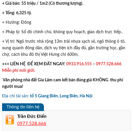
+ Giá bán: 55 triệu / 1m2 (Có thương lượng).
+ Tổng: 6,325 tỷ.
+ Hướng: Đông
+ Pháp lý: Sổ đỏ chính chủ, không quy hoạch, giao dịch trực tiếp..
+ Vị trí: Ngõ trước nhà rộng 13m trải nhựa sạch sẽ, ngõ thông ô tô,
xung quanh đông dân, dịch vụ tiện ích đầy đủ, gần trường học, gần
chợ, cách khu đô thị Việt Hưng chỉ 600m.
+++ LIÊN HỆ ĐỂ XEM ĐẤT NGAY:
0933.916.555
–
0977.528.666
Miễn phí môi giới.
Văn phòng nhà đất Gia Lâm cam kết bán đúng giá KHÔNG thu phí
người mua!
Địa chỉ tài sản:
tổ 5 Giang Biên, Long Biên, Hà Nội
Thông tin liên hệ
Trần Đức Điển
0977.528.666