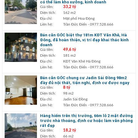
có thể làm kho xưởng, kinh doanh
Giá tiền:
33,2 tỷ
Diện tích:
162 m2
Địa chỉ:
Mặt phố Hoa Động
Liên hệ:
Trần Đức Điển
- 0977.528.666
Bán căn GÓC biệt thự 181m KĐT Văn Khê, Hà
Đông, đã hoàn thiện, vị trí đẹp khai thác kinh
doanh
Giá tiền:
49,6 tỷ
Diện tích:
181 m2
Địa chỉ:
KĐT Văn Khê Hà Đông
Liên hệ:
Trần Đức Điển
- 0977.528.666
Bán căn GÓC chung cư Jadin Sài Đồng 98m2
đầy đủ nội thất, tiện nghi, định cư được ngay
Giá tiền:
8 tỷ
Diện tích:
98 m2
Địa chỉ:
Jadin Sài Đồng
Liên hệ:
Trần Đức Điển
- 0977.528.666
Hàng hiếm trên thị trường, 66m lô 2 mặt đường
trước nhà thoáng, định cư hoặc làm văn phòng
rất đẹp
Giá tiền:
18,2 tỷ
Diện tích:
66 m2