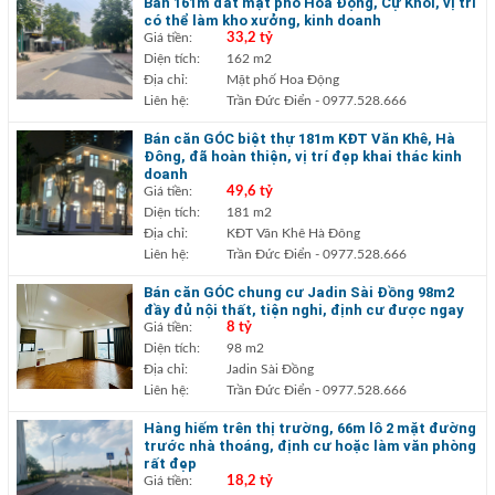
Bán 161m đất mặt phố Hoa Động, Cự Khối, vị trí
có thể làm kho xưởng, kinh doanh
Giá tiền:
33,2 tỷ
Diện tích:
162 m2
Địa chỉ:
Mặt phố Hoa Động
Liên hệ:
Trần Đức Điển
- 0977.528.666
Bán căn GÓC biệt thự 181m KĐT Văn Khê, Hà
Đông, đã hoàn thiện, vị trí đẹp khai thác kinh
doanh
Giá tiền:
49,6 tỷ
Diện tích:
181 m2
Địa chỉ:
KĐT Văn Khê Hà Đông
Liên hệ:
Trần Đức Điển
- 0977.528.666
Bán căn GÓC chung cư Jadin Sài Đồng 98m2
đầy đủ nội thất, tiện nghi, định cư được ngay
Giá tiền:
8 tỷ
Diện tích:
98 m2
Địa chỉ:
Jadin Sài Đồng
Liên hệ:
Trần Đức Điển
- 0977.528.666
Hàng hiếm trên thị trường, 66m lô 2 mặt đường
trước nhà thoáng, định cư hoặc làm văn phòng
rất đẹp
Giá tiền:
18,2 tỷ