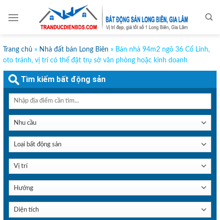
Skip
to
content
Trang chủ
»
Nhà đất bán Long Biên
»
Bán nhà 94m2 ngõ 36 Cổ Linh,
oto tránh, vị trí có thể đặt trụ sở văn phòng hoặc kinh doanh
Tìm kiếm bất động sản