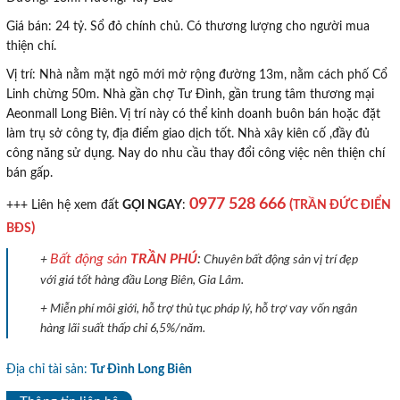
Giá bán: 24 tỷ. Sổ đỏ chính chủ. Có thương lượng cho người mua
thiện chí.
Vị trí: Nhà nằm mặt ngõ mới mở rộng đường 13m, nằm cách phố Cổ
Linh chừng 50m. Nhà gần chợ Tư Đình, gần trung tâm thương mại
Aeonmall Long Biên. Vị trí này có thể kinh doanh buôn bán hoặc đặt
làm trụ sở công ty, địa điểm giao dịch tốt. Nhà xây kiên cố ,đầy đủ
công năng sử dụng. Nay do nhu cầu thay đổi công việc nên thiện chí
bán gấp.
0977 528 666
(
TRẦN ĐỨC ĐIỂN
+++ Liên hệ xem đất
GỌI NGAY
:
)
BĐS
Bất động sản
TRẦN PHÚ
:
+
Chuyên bất động sản vị trí đẹp
với giá tốt hàng đầu Long Biên, Gia Lâm.
+ Miễn phí môi giới, hỗ trợ thủ tục pháp lý, hỗ trợ vay vốn ngân
hàng lãi suất thấp chỉ 6,5%/năm.
Địa chỉ tài sản:
Tư Đình Long Biên