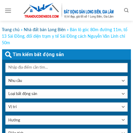
Skip
to
content
Trang chủ
»
Nhà đất bán Long Biên
»
Bán lô góc 80m đường 11m, tổ
13 Sài Đồng, đối diện trạm y tế Sài Đồng cách Nguyễn Văn Linh chỉ
50m
Tìm kiếm bất động sản