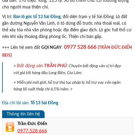
Giá bán: 170 triệu. Tổng: 13,5 tỷ. Sổ đỏ chính chủ. Có thương lượng
cho người mua thiện chí.
Vị trí:
Bán lô góc tổ 13 Sài Đồng
, đối diện trạm y tế Sài Đồng. Lô đất
gần đường Nguyễn Văn Linh, ô tô dừng đỗ trước nhà thoải mái, có
thể xây tòa nhà văn phòng hoặc địa điểm giao dịch. Lô góc full thổ cư
nên khi xây thoáng đãng phòng ốc. Thiện chí bán gấp.
0977 528 666
(
TRẦN ĐỨC ĐIỂN
+++ Liên hệ xem đất
GỌI NGAY
:
)
BĐS
Bất động sản
TRẦN PHÚ
:
+
Chuyên bất động sản vị trí đẹp
với giá tốt hàng đầu Long Biên, Gia Lâm.
+ Miễn phí môi giới, hỗ trợ thủ tục pháp lý, hỗ trợ vay vốn ngân
hàng lãi suất thấp chỉ 6,5%/năm. +
Địa chỉ tài sản:
Tổ 13 Sài Đồng
Thông tin liên hệ
Trần Đức Điển
0977.528.666