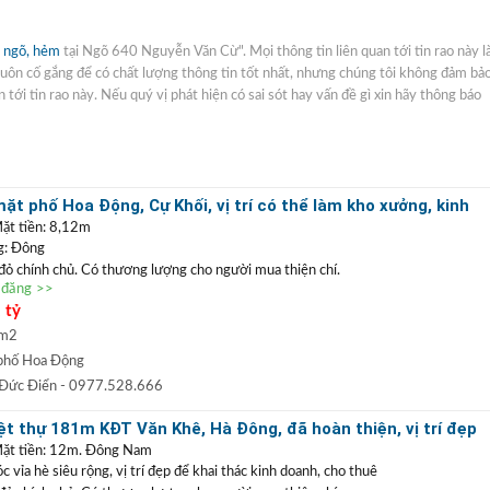
 ngõ, hẻm
tại Ngõ 640 Nguyễn Văn Cừ". Mọi thông tin liên quan tới tin rao này l
 luôn cố gắng để có chất lượng thông tin tốt nhất, nhưng chúng tôi không đảm bả
 tới tin rao này. Nếu quý vị phát hiện có sai sót hay vấn đề gì xin hãy thông báo
t phố Hoa Động, Cự Khối, vị trí có thể làm kho xưởng, kinh
ặt tiền: 8,12m
g: Đông
 đỏ chính chủ. Có thương lượng cho người mua thiện chí.
n đăng >>
ặt phố Hoa Động
, vị trí kinh doanh buôn bán tốt hoặc có thể làm kho xưởng. Với
 tỷ
ể phân lô tách thửa, làm nhà vườn. Xung quanh dân cư yên tĩnh, đường thông
òa đang thi công, gần trường, chợ rất thuận tiện cho sinh hoạt, định cư lâu dài.
 m2
0977 528 666
(
)
TRẦN ĐỨC ĐIỂN BĐS
t
GỌI NGAY
:
phố Hoa Động
 ĐIỂN
:
Chuyên bất động sản
VỊ TRÍ ĐẸP
+
GIÁ TỐT
hàng đầu Long Biên, Gia
 Đức Điển
- 0977.528.666
 TRẦN PHÚ: Nhận mua bán ký gửi nhà đất, hỗ trợ thủ tục pháp lý, vay vốn
t thự 181m KĐT Văn Khê, Hà Đông, đã hoàn thiện, vị trí đẹp
uất thấp.
doanh
Mặt tiền: 12m. Đông Nam
vỉa hè siêu rộng, vị trí đẹp để khai thác kinh doanh, cho thuê