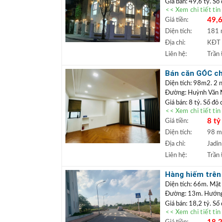
Giá bán: 49,6 tỷ. Sổ
<< Xem chi tiết ti
Căn biệt thự góc
49,6
Giá tiền:
uất, có thể khai 
gần trung tâm thư
Diện tích:
181
tốt.
Địa chỉ:
KĐT 
+++ Liên hệ xem đấ
Liên hệ:
Trần
TRẦN ĐỨC
+
Lâm.
Bán căn GÓC chu
+ Bất động sản
cư được ngay
Diện tích: 98m2. 2 n
ngân hàng lãi s
Đường: Huỳnh Văn
Giá bán: 8 tỷ. Sổ đỏ
<< Xem chi tiết ti
Căn chung cư tò
8 tỷ
Giá tiền:
tiện ích an sinh 
mua định cư lâu d
Diện tích:
98 
+++ Liên hệ xem đấ
Địa chỉ:
Jadin
TRẦN ĐỨC
+
Liên hệ:
Trần
Lâm.
+ Bất động sản
Hàng hiếm trên 
ngân hàng lãi s
hoặc làm văn p
Diện tích: 66m. Mặt
Đường: 13m. Hướng:
Giá bán: 18,2 tỷ. Sổ
<< Xem chi tiết ti
Đất đấu giá
Vị trí: