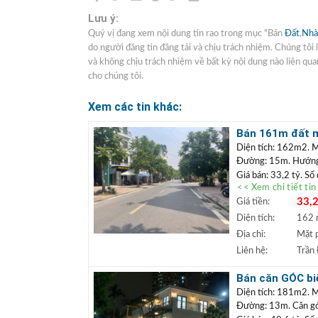
Lưu ý:
Quý vị đang xem nội dung tin rao trong mục "Bán
Đất
,
Nhà
do người đăng tin đăng tải và chịu trách nhiệm. Chúng tôi
và không chịu trách nhiệm về bất kỳ nội dung nào liên quan
cho chúng tôi.
Xem các tin khác:
Bán 161m đất mặ
doanh
Diện tích: 162m2. M
Đường: 15m. Hướn
Giá bán: 33,2 tỷ. Sổ
<< Xem chi tiết ti
Vị trí: Lô
đất nằm m
33,2
Giá tiền:
mặt tiền rộng, có th
thoáng, gần hồ điều h
Diện tích:
162
+++ Liên hệ xem đấ
Địa chỉ:
Mặt 
TRẦN ĐỨC
+
Liên hệ:
Trần
Lâm.
+ Bất động sản
Bán căn GÓC biệ
ngân hàng lãi s
khai thác kinh 
Diện tích: 181m2. 
Đường: 13m. Căn góc 