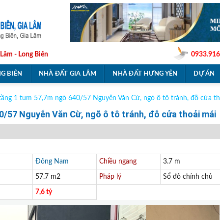
 Lâm - Long Biên
0933.916
G BIÊN
NHÀ ĐẤT GIA LÂM
NHÀ ĐẤT HƯNG YÊN
DỰ ÁN
tầng 1 tum 57,7m ngõ 640/57 Nguyễn Văn Cừ, ngõ ô tô tránh, đỗ cửa th
0/57 Nguyễn Văn Cừ, ngõ ô tô tránh, đỗ cửa thoải mái
Đông Nam
Chiều ngang
3.7 m
57.7 m2
Pháp lý
Sổ đỏ chính chủ
7,6 tỷ