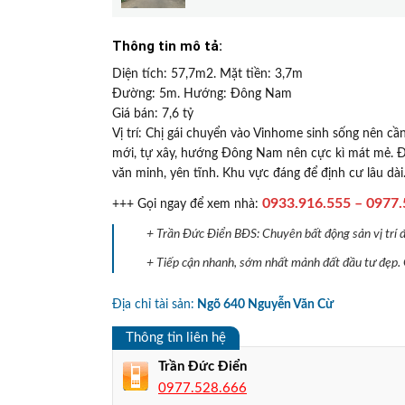
Thông tin mô tả:
Diện tích: 57,7m2. Mặt tiền: 3,7m
Đường: 5m. Hướng: Đông Nam
Giá bán: 7,6 tỷ
Vị trí: Chị gái chuyển vào Vinhome sinh sống nên c
mới, tự xây, hướng Đông Nam nên cực kì mát mẻ. Đư
văn minh, yên tĩnh. Khu vực đáng để định cư lâu dài
0933.916.555 – 0977.
+++ Gọi ngay để xem nhà:
+ Trần Đức Điển BĐS: Chuyên bất động sản vị trí 
+ Tiếp cận nhanh, sớm nhất mảnh đất đầu tư đẹp.
Địa chỉ tài sản:
Ngõ 640 Nguyễn Văn Cừ
Thông tin liên hệ
Trần Đức Điển
0977.528.666