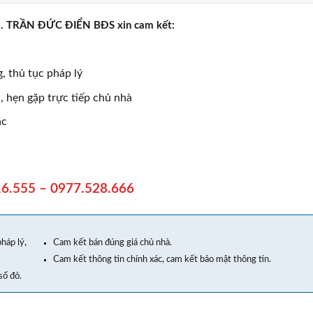
rực . TRẦN ĐỨC ĐIỂN BĐS xin cam kết:
, thủ tục pháp lý
 hẹn gặp trực tiếp chủ nhà
ác
6.555 – 0977.528.666
háp lý,
Cam kết bán đúng giá chủ nhà.
Cam kết thông tin chính xác, cam kết bảo mật thông tin.
sổ đỏ.