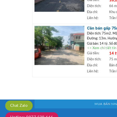
18,2
Giá tiền:
khuôn viên cây xanh,
xây tòa văn phòng hoặ
Diện tích:
66 
phong thủy, giá hấp 
Địa chỉ:
Khu đ
+++ Liên hệ xem đấ
Liên hệ:
Trần
TRẦN ĐỨC
+
Lâm.
Cần bán gấp 75m
+ Bất động sản
vỉa hè
Diện tích: 75m2. Mặ
ngân hàng lãi s
Đường: 13m. Hướng
Giá bán: 14 tỷ. Sổ đ
<< Xem chi tiết ti
Vị trí:
Bán lô đất khu
14 t
Giá tiền:
50m. Xung quanh dân 
gần dự án hồ Bộ Đội 
Diện tích:
75 
hoặc định cư lâu dài
Địa chỉ:
Bán đ
+++ Liên hệ xem đấ
Liên hệ:
Trần
TRẦN ĐỨC
+
Lâm.
+ Bất động sản
ngân hàng lãi s
MUA BÁN NH
Chat Zalo