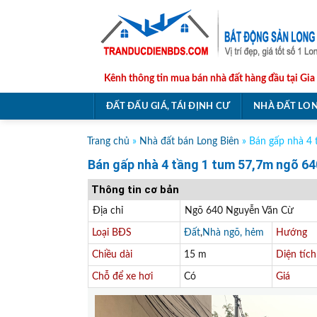
Skip
to
content
Kênh thông tin mua bán nhà đất hàng đầu tại Gia
ĐẤT ĐẤU GIÁ, TÁI ĐỊNH CƯ
NHÀ ĐẤT LON
Trang chủ
»
Nhà đất bán Long Biên
»
Bán gấp nhà 4 
Bán gấp nhà 4 tầng 1 tum 57,7m ngõ 64
Thông tin cơ bản
Địa chỉ
Ngõ 640 Nguyễn Văn Cừ
Loại BĐS
Đất
,
Nhà ngõ, hẻm
Hướng
Chiều dài
15 m
Diện tích
Chỗ để xe hơi
Có
Giá