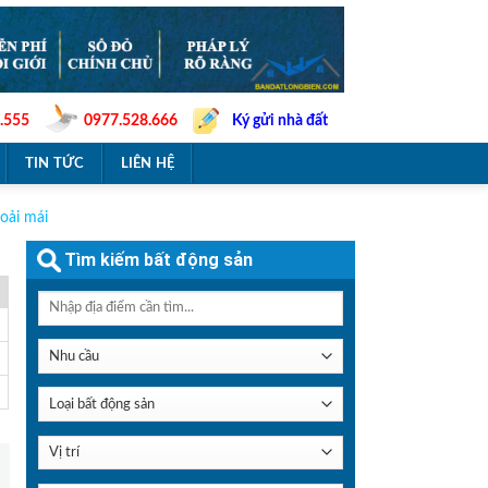
.555
0977.528.666
Ký gửi nhà đất
TIN TỨC
LIÊN HỆ
oải mái
Tìm kiếm bất động sản