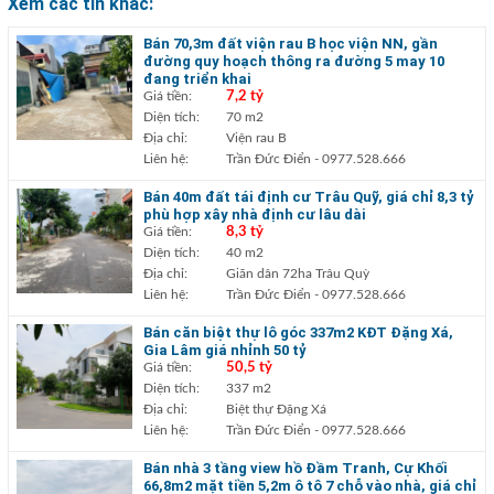
Xem các tin khác:
Bán 70,3m đất viện rau B học viện NN, gần
đường quy hoạch thông ra đường 5 may 10
đang triển khai
Giá tiền:
7,2 tỷ
Diện tích:
70 m2
Địa chỉ:
Viện rau B
Liên hệ:
Trần Đức Điển
- 0977.528.666
Bán 40m đất tái định cư Trâu Quỹ, giá chỉ 8,3 tỷ
phù hợp xây nhà định cư lâu dài
Giá tiền:
8,3 tỷ
Diện tích:
40 m2
Địa chỉ:
Giãn dân 72ha Trâu Quỳ
Liên hệ:
Trần Đức Điển
- 0977.528.666
Bán căn biệt thự lô góc 337m2 KĐT Đặng Xá,
Gia Lâm giá nhỉnh 50 tỷ
Giá tiền:
50,5 tỷ
Diện tích:
337 m2
Địa chỉ:
Biệt thự Đặng Xá
Liên hệ:
Trần Đức Điển
- 0977.528.666
Bán nhà 3 tầng view hồ Đầm Tranh, Cự Khối
66,8m2 mặt tiền 5,2m ô tô 7 chỗ vào nhà, giá chỉ