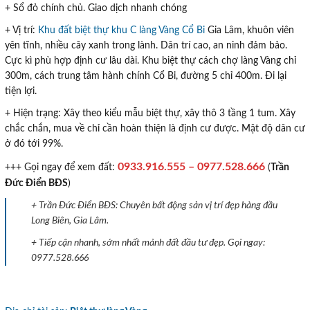
+ Sổ đỏ chính chủ. Giao dịch nhanh chóng
+ Vị trí:
Khu đất biệt thự khu C làng Vàng Cổ Bi
Gia Lâm, khuôn viên
yên tĩnh, nhiều cây xanh trong lành. Dân trí cao, an ninh đảm bảo.
Cực kì phù hợp định cư lâu dài. Khu biệt thự cách chợ làng Vàng chỉ
300m, cách trung tâm hành chính Cổ Bi, đường 5 chỉ 400m. Đi lại
tiện lợi.
+ Hiện trạng: Xây theo kiểu mẫu biệt thự, xây thô 3 tầng 1 tum. Xây
chắc chắn, mua về chỉ cần hoàn thiện là định cư được. Mật độ dân cư
ở đó tới 99%.
0933.916.555 – 0977.528.666
+++ Gọi ngay để xem đất:
(
Trần
Đức Điển BĐS
)
+ Trần Đức Điển BĐS: Chuyên bất động sản vị trí đẹp hàng đầu
Long Biên, Gia Lâm.
+ Tiếp cận nhanh, sớm nhất mảnh đất đầu tư đẹp. Gọi ngay:
0977.528.666