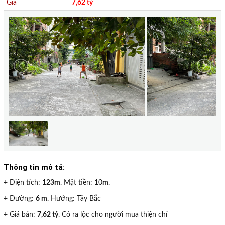
Giá
7,62 tỷ
Thông tin mô tả:
+ Diện tích:
123m
. Mặt tiền: 10
m
.
+ Đường:
6 m
. Hướng: Tây Bắc
+ Giá bán:
7,62 tỷ
. Có ra lộc cho người mua thiện chí