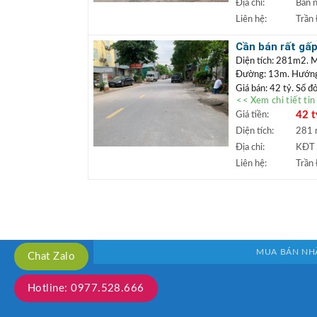
Địa chỉ:
Bán 
TRẦN ĐỨC
+
Liên hệ:
Trần
Lâm.
+ Bất động sản
Cần bán rất gấp
ngân hàng lãi s
công ty đẹp
Diện tích: 281m2. M
Đường: 13m. Hướn
Giá bán: 42 tỷ. Sổ đ
<< Xem chi tiết ti
Vị trí: Lô đất nằm t
42 t
Giá tiền:
Vị trí thuận lợi làm
tầng đã đồng bộ, đườ
Diện tích:
281
trung tâm của Trâu Q
Địa chỉ:
KĐT 
+++ Liên hệ xem đấ
Liên hệ:
Trần
TRẦN ĐỨC
+
Lâm.
+ Bất động sản
ngân hàng lãi s
MUA BÁN NH
Chat Zalo
Hotline: 0977.528.666