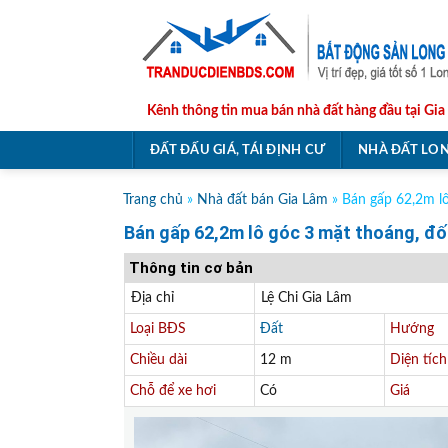
Skip
to
content
Kênh thông tin mua bán nhà đất hàng đầu tại Gia
ĐẤT ĐẤU GIÁ, TÁI ĐỊNH CƯ
NHÀ ĐẤT LON
Trang chủ
»
Nhà đất bán Gia Lâm
»
Bán gấp 62,2m lô
Bán gấp 62,2m lô góc 3 mặt thoáng, đối
Thông tin cơ bản
Địa chỉ
Lệ Chi Gia Lâm
Loại BĐS
Đất
Hướng
Chiều dài
12 m
Diện tích
Chỗ để xe hơi
Có
Giá