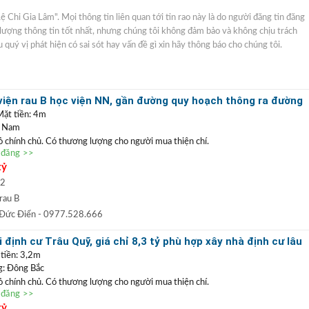
Lệ Chi Gia Lâm". Mọi thông tin liên quan tới tin rao này là do người đăng tin đăng
t lượng thông tin tốt nhất, nhưng chúng tôi không đảm bảo và không chịu trách
 quý vị phát hiện có sai sót hay vấn đề gì xin hãy thông báo cho chúng tôi.
viện rau B học viện NN, gần đường quy hoạch thông ra đường
riển khai
Mặt tiền: 4m
: Nam
đỏ chính chủ. Có thương lượng cho người mua thiện chí.
n đăng >>
 viện rau B học viện Nông Nghiệp, khu vực đang mở tuyến đường thông ra đường
tỷ
 Cổ Linh. Vị trí thoáng đãng, yên tĩnh, oto ra vào nhà thoải mái. Có thể mua giữ
 dài.
m2
0977 528 666
(
)
TRẦN ĐỨC ĐIỂN BĐS
t
GỌI NGAY
:
rau B
 ĐIỂN
:
Chuyên bất động sản
VỊ TRÍ ĐẸP
+
GIÁ TỐT
hàng đầu Long Biên, Gia
 Đức Điển
- 0977.528.666
 TRẦN PHÚ: Nhận mua bán ký gửi nhà đất, hỗ trợ thủ tục pháp lý, vay vốn
 định cư Trâu Quỹ, giá chỉ 8,3 tỷ phù hợp xây nhà định cư lâu
uất thấp.
 tiền: 3,2m
: Đông Bắc
đỏ chính chủ. Có thương lượng cho người mua thiện chí.
n đăng >>
ịnh cư khu 7,2ha Trâu Quỳ
. Lô đất diện tích đủ dùng để xây nhà định cư lâu dài. Vị
tỷ
 nhiều cây xanh, gần hồ điều hòa 13ha, dân cư ở đã đông đúc, có thể về định cư