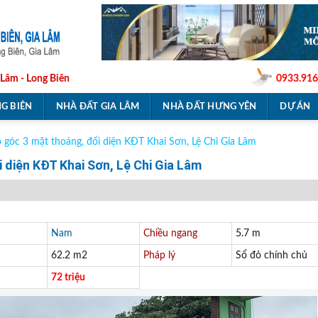
 Lâm - Long Biên
0933.916
G BIÊN
NHÀ ĐẤT GIA LÂM
NHÀ ĐẤT HƯNG YÊN
DỰ ÁN
 góc 3 mặt thoáng, đối diện KĐT Khai Sơn, Lệ Chi Gia Lâm
 diện KĐT Khai Sơn, Lệ Chi Gia Lâm
Nam
Chiều ngang
5.7 m
62.2 m2
Pháp lý
Sổ đỏ chính chủ
72 triệu