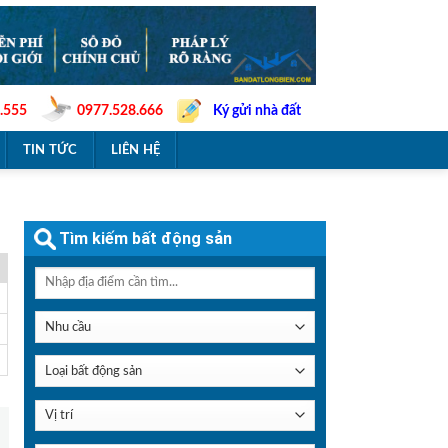
.555
0977.528.666
Ký gửi nhà đất
TIN TỨC
LIÊN HỆ
Tìm kiếm bất động sản