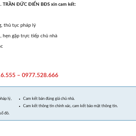
rực . TRẦN ĐỨC ĐIỂN BĐS xin cam kết:
, thủ tục pháp lý
 hẹn gặp trực tiếp chủ nhà
ác
6.555 – 0977.528.666
háp lý,
Cam kết bán đúng giá chủ nhà.
Cam kết thông tin chính xác, cam kết bảo mật thông tin.
sổ đỏ.