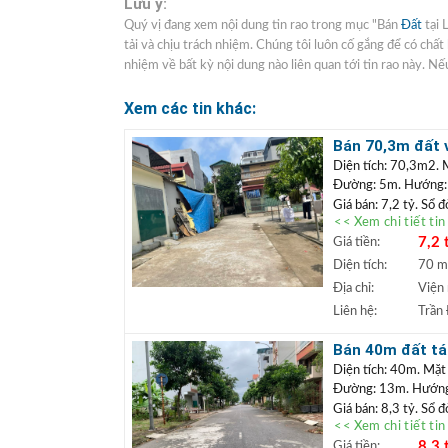
Lưu ý:
Quý vị đang xem nội dung tin rao trong mục "Bán
Đất
tại 
tải và chịu trách nhiệm. Chúng tôi luôn cố gắng để có chấ
nhiệm về bất kỳ nội dung nào liên quan tới tin rao này. Nếu
Xem các tin khác:
Bán 70,3m đất 
5 may 10 đang t
Diện tích: 70,3m2. 
Đường: 5m. Hướng
Giá bán: 7,2 tỷ. Sổ 
<< Xem chi tiết ti
Vị trí: Bán đất khu
7,2 
Giá tiền:
5, tổ 12 Thạch Bàn –
tiền hoặc định cư lâu
Diện tích:
70 
+++ Liên hệ xem đấ
Địa chỉ:
Viện 
TRẦN ĐỨC
+
Liên hệ:
Trần
Lâm.
+ Bất động sản
Bán 40m đất tái
ngân hàng lãi s
dài
Diện tích: 40m. Mặt
Đường: 13m. Hướng
Giá bán: 8,3 tỷ. Sổ 
<< Xem chi tiết ti
Vị trí:
Bán đất tái đ
8,3 
Giá tiền:
trí đất thoáng đãng,