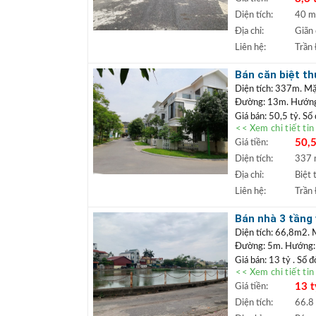
được ngay. Xung qua
Diện tích:
40 
trường học các cấp,
Địa chỉ:
Giãn
+++ Liên hệ xem đấ
Liên hệ:
Trần
TRẦN ĐỨC
+
Lâm.
Bán căn biệt th
+ Bất động sản
Diện tích: 337m. Mặ
ngân hàng lãi s
Đường: 13m. Hướng:
Giá bán: 50,5 tỷ. Sổ
<< Xem chi tiết ti
Vị trí:
Căn biệt thự
50,5
Giá tiền:
thích hợp định cư an
Nhà biệt thự đầy đủ 
Diện tích:
337
+++ Liên hệ xem đấ
Địa chỉ:
Biệt 
TRẦN ĐỨC
+
Liên hệ:
Trần
Lâm.
+ Bất động sản
Bán nhà 3 tầng 
ngân hàng lãi s
vào nhà, giá chỉ
Diện tích: 66,8m2. 
Đường: 5m. Hướng:
Giá bán: 13 tỷ . Sổ 
<< Xem chi tiết ti
Vị trí:
Bán nhà Cự K
13 t
Giá tiền:
Rất phù hợp mua để đ
quanh dân cư đã ổn đ
Diện tích:
66.8
+++ Liên hệ xem đấ