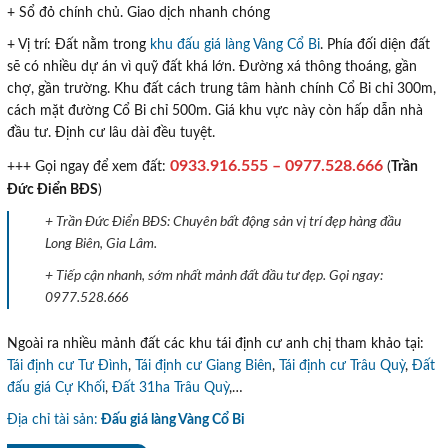
+ Sổ đỏ chính chủ. Giao dịch nhanh chóng
+ Vị trí: Đất nằm trong
khu đấu giá làng Vàng Cổ Bi
. Phía đối diện đất
sẽ có nhiều dự án vì quỹ đất khá lớn. Đường xá thông thoáng, gần
chợ, gần trường. Khu đất cách trung tâm hành chính Cổ Bi chỉ 300m,
cách mặt đường Cổ Bi chỉ 500m. Giá khu vực này còn hấp dẫn nhà
đầu tư. Định cư lâu dài đều tuyệt.
0933.916.555 – 0977.528.666
+++ Gọi ngay để xem đất:
(
Trần
Đức Điển BĐS
)
+ Trần Đức Điển BĐS: Chuyên bất động sản vị trí đẹp hàng đầu
Long Biên, Gia Lâm.
+ Tiếp cận nhanh, sớm nhất mảnh đất đầu tư đẹp. Gọi ngay:
0977.528.666
Ngoài ra nhiều mảnh đất các khu tái định cư anh chị tham khảo tại:
Tái định cư Tư Đình
,
Tái định cư Giang Biên
,
Tái định cư Trâu Quỳ
,
Đất
đấu giá Cự Khối
,
Đất 31ha Trâu Quỳ
,…
Địa chỉ tài sản:
Đấu giá làng Vàng Cổ Bi