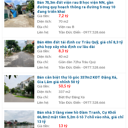
Bán 70,3m đất viện rau B học viện NN, gần
đường quy hoạch thông ra đường 5 may 10
đang triển khai
Giá tiền:
7,2 tỷ
Diện tích:
70 m2
Địa chỉ:
Viện rau B
Liên hệ:
Trần Đức Điển
- 0977.528.666
Bán 40m đất tái định cư Trâu Quỹ, giá chỉ 8,3 tỷ
phù hợp xây nhà định cư lâu dài
Giá tiền:
8,3 tỷ
Diện tích:
40 m2
Địa chỉ:
Giãn dân 72ha Trâu Quỳ
Liên hệ:
Trần Đức Điển
- 0977.528.666
Bán căn biệt thự lô góc 337m2 KĐT Đặng Xá,
Gia Lâm giá nhỉnh 50 tỷ
Giá tiền:
50,5 tỷ
Diện tích:
337 m2
Địa chỉ:
Biệt thự Đặng Xá
Liên hệ:
Trần Đức Điển
- 0977.528.666
Bán nhà 3 tầng view hồ Đầm Tranh, Cự Khối
66,8m2 mặt tiền 5,2m ô tô 7 chỗ vào nhà, giá chỉ
13 tỷ
Giá tiền:
13 tỷ