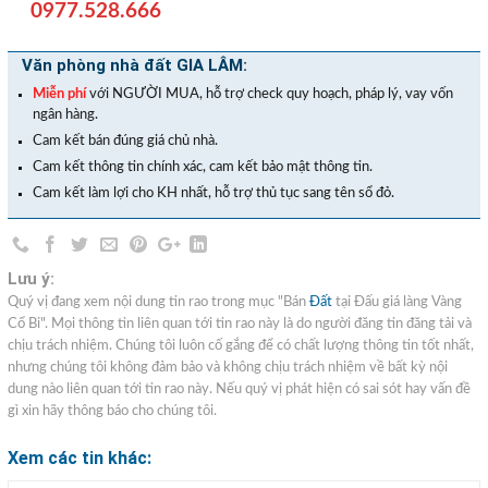
0977.528.666
Văn phòng nhà đất GIA LÂM:
Miễn phí
với NGƯỜI MUA, hỗ trợ check quy hoạch, pháp lý, vay vốn
ngân hàng.
Cam kết bán đúng giá chủ nhà.
Cam kết thông tin chính xác, cam kết bảo mật thông tin.
Cam kết làm lợi cho KH nhất, hỗ trợ thủ tục sang tên sổ đỏ.
Lưu ý:
Quý vị đang xem nội dung tin rao trong mục "Bán
Đất
tại Đấu giá làng Vàng
Cổ Bi". Mọi thông tin liên quan tới tin rao này là do người đăng tin đăng tải và
chịu trách nhiệm. Chúng tôi luôn cố gắng để có chất lượng thông tin tốt nhất,
nhưng chúng tôi không đảm bảo và không chịu trách nhiệm về bất kỳ nội
dung nào liên quan tới tin rao này. Nếu quý vị phát hiện có sai sót hay vấn đề
gì xin hãy thông báo cho chúng tôi.
Xem các tin khác: