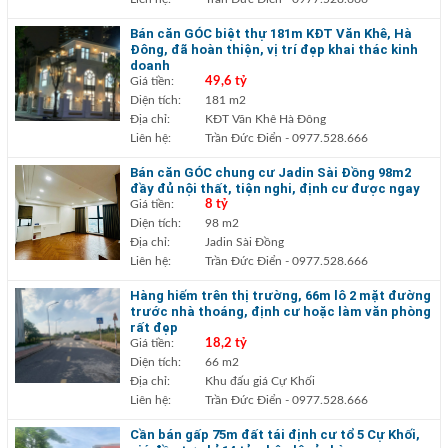
Bán căn GÓC biệt thự 181m KĐT Văn Khê, Hà
Đông, đã hoàn thiện, vị trí đẹp khai thác kinh
doanh
Giá tiền:
49,6 tỷ
Diện tích:
181 m2
Địa chỉ:
KĐT Văn Khê Hà Đông
Liên hệ:
Trần Đức Điển
- 0977.528.666
Bán căn GÓC chung cư Jadin Sài Đồng 98m2
đầy đủ nội thất, tiện nghi, định cư được ngay
Giá tiền:
8 tỷ
Diện tích:
98 m2
Địa chỉ:
Jadin Sài Đồng
Liên hệ:
Trần Đức Điển
- 0977.528.666
Hàng hiếm trên thị trường, 66m lô 2 mặt đường
trước nhà thoáng, định cư hoặc làm văn phòng
rất đẹp
Giá tiền:
18,2 tỷ
Diện tích:
66 m2
Địa chỉ:
Khu đấu giá Cự Khối
Liên hệ:
Trần Đức Điển
- 0977.528.666
Cần bán gấp 75m đất tái định cư tổ 5 Cự Khối,