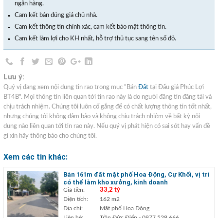
ngân hàng.
Cam kết bán đúng giá chủ nhà.
Cam kết thông tin chính xác, cam kết bảo mật thông tin.
Cam kết làm lợi cho KH nhất, hỗ trợ thủ tục sang tên sổ đỏ.
Lưu ý:
Quý vị đang xem nội dung tin rao trong mục "Bán
Đất
tại Đấu giá Phúc Lợi
BT4B". Mọi thông tin liên quan tới tin rao này là do người đăng tin đăng tải và
chịu trách nhiệm. Chúng tôi luôn cố gắng để có chất lượng thông tin tốt nhất,
nhưng chúng tôi không đảm bảo và không chịu trách nhiệm về bất kỳ nội
dung nào liên quan tới tin rao này. Nếu quý vị phát hiện có sai sót hay vấn đề
gì xin hãy thông báo cho chúng tôi.
Xem các tin khác:
Bán 161m đất mặt phố Hoa Động, Cự Khối, vị trí
có thể làm kho xưởng, kinh doanh
Giá tiền:
33,2 tỷ
Diện tích:
162 m2
Địa chỉ:
Mặt phố Hoa Động
Liên hệ:
Trần Đức Điển
- 0977.528.666