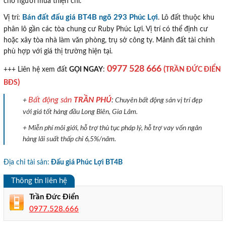
cho người mua thiện chí.
Bán đất đấu giá BT4B ngõ 293 Phúc Lợi
Vị trí:
. Lô đất thuộc khu
phân lô gần các tòa chung cư Ruby Phúc Lợi. Vị trí có thể định cư
hoặc xây tòa nhà làm văn phòng, trụ sở công ty. Mảnh đất tài chính
phù hợp với giá thị trường hiện tại.
0977 528 666
(
TRẦN ĐỨC ĐIỂN
+++ Liên hệ xem đất
GỌI NGAY
:
)
BĐS
Bất động sản
TRẦN PHÚ
:
+
Chuyên bất động sản vị trí đẹp
với giá tốt hàng đầu Long Biên, Gia Lâm.
+ Miễn phí môi giới, hỗ trợ thủ tục pháp lý, hỗ trợ vay vốn ngân
hàng lãi suất thấp chỉ 6,5%/năm.
Địa chỉ tài sản:
Đấu giá Phúc Lợi BT4B
Thông tin liên hệ
Trần Đức Điển
0977.528.666