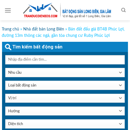
Skip
to
content
Trang chủ
»
Nhà đất bán Long Biên
»
Bán đất đấu giá BT4B Phúc Lợi,
đường 13m thông các ngả, gần tòa chung cư Ruby Phúc Lợi
Tìm kiếm bất động sản