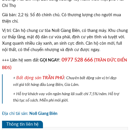
Chí Thọ
Giá bán: 2,2 tỷ. Sổ đỏ chính chủ. Có thương lượng cho người mua
thiện chí.
Vị trí: Căn hộ chung cư tòa No8 Giang Biên, có thang máy. Khu chung
cư thấp tầng, mật độ dân cư vừa phải, định cư yên tĩnh và tuyệt vời.
Xung quanh nhiều cây xanh, an sinh cực đỉnh. Căn hộ còn mới, full
nội thất, có thể chuyển nhượng và định cư được ngay.
0977 528 666
(
TRẦN ĐỨC ĐIỂN
+++ Liên hệ xem đất
GỌI NGAY
:
)
BĐS
Bất động sản
TRẦN PHÚ
:
+
Chuyên bất động sản vị trí đẹp
với giá tốt hàng đầu Long Biên, Gia Lâm.
+ Hỗ trợ khách vay vốn ngân hàng lãi suất chỉ 7,5%/năm. Hỗ trợ
thủ tục sổ sách. Miễn phí môi giới.
Địa chỉ tài sản:
No8 Giang Biên
Thông tin liên hệ