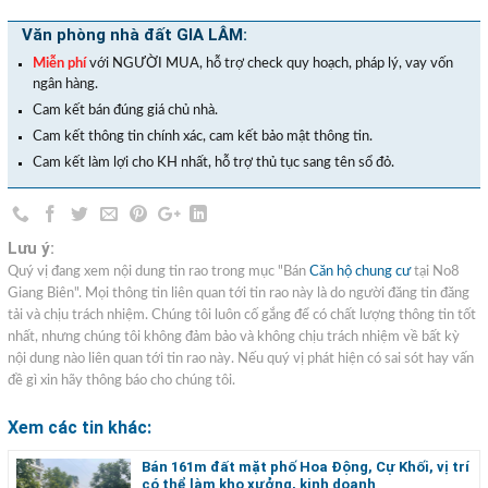
Văn phòng nhà đất GIA LÂM:
Miễn phí
với NGƯỜI MUA, hỗ trợ check quy hoạch, pháp lý, vay vốn
ngân hàng.
Cam kết bán đúng giá chủ nhà.
Cam kết thông tin chính xác, cam kết bảo mật thông tin.
Cam kết làm lợi cho KH nhất, hỗ trợ thủ tục sang tên sổ đỏ.
Lưu ý:
Quý vị đang xem nội dung tin rao trong mục "Bán
Căn hộ chung cư
tại No8
Giang Biên". Mọi thông tin liên quan tới tin rao này là do người đăng tin đăng
tải và chịu trách nhiệm. Chúng tôi luôn cố gắng để có chất lượng thông tin tốt
nhất, nhưng chúng tôi không đảm bảo và không chịu trách nhiệm về bất kỳ
nội dung nào liên quan tới tin rao này. Nếu quý vị phát hiện có sai sót hay vấn
đề gì xin hãy thông báo cho chúng tôi.
Xem các tin khác:
Bán 161m đất mặt phố Hoa Động, Cự Khối, vị trí
có thể làm kho xưởng, kinh doanh