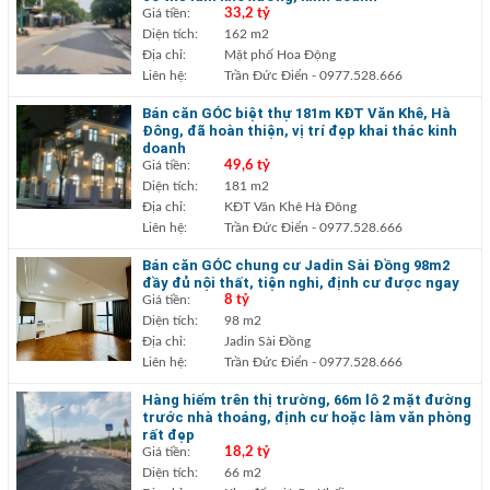
Giá tiền:
33,2 tỷ
Diện tích:
162 m2
Địa chỉ:
Mặt phố Hoa Động
Liên hệ:
Trần Đức Điển
- 0977.528.666
Bán căn GÓC biệt thự 181m KĐT Văn Khê, Hà
Đông, đã hoàn thiện, vị trí đẹp khai thác kinh
doanh
Giá tiền:
49,6 tỷ
Diện tích:
181 m2
Địa chỉ:
KĐT Văn Khê Hà Đông
Liên hệ:
Trần Đức Điển
- 0977.528.666
Bán căn GÓC chung cư Jadin Sài Đồng 98m2
đầy đủ nội thất, tiện nghi, định cư được ngay
Giá tiền:
8 tỷ
Diện tích:
98 m2
Địa chỉ:
Jadin Sài Đồng
Liên hệ:
Trần Đức Điển
- 0977.528.666
Hàng hiếm trên thị trường, 66m lô 2 mặt đường
trước nhà thoáng, định cư hoặc làm văn phòng
rất đẹp
Giá tiền:
18,2 tỷ
Diện tích:
66 m2