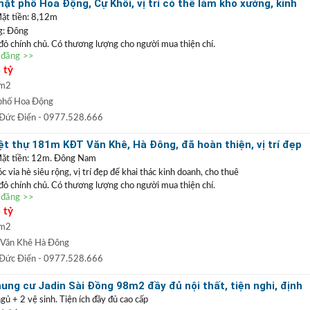
t phố Hoa Động, Cự Khối, vị trí có thể làm kho xưởng, kinh
ặt tiền: 8,12m
g: Đông
 đỏ chính chủ. Có thương lượng cho người mua thiện chí.
n đăng >>
ặt phố Hoa Động
, vị trí kinh doanh buôn bán tốt hoặc có thể làm kho xưởng. Với
 tỷ
ể phân lô tách thửa, làm nhà vườn. Xung quanh dân cư yên tĩnh, đường thông
òa đang thi công, gần trường, chợ rất thuận tiện cho sinh hoạt, định cư lâu dài.
 m2
0977 528 666
(
)
TRẦN ĐỨC ĐIỂN BĐS
t
GỌI NGAY
:
phố Hoa Động
 ĐIỂN
:
Chuyên bất động sản
VỊ TRÍ ĐẸP
+
GIÁ TỐT
hàng đầu Long Biên, Gia
 Đức Điển
- 0977.528.666
 TRẦN PHÚ: Nhận mua bán ký gửi nhà đất, hỗ trợ thủ tục pháp lý, vay vốn
t thự 181m KĐT Văn Khê, Hà Đông, đã hoàn thiện, vị trí đẹp
uất thấp.
doanh
Mặt tiền: 12m. Đông Nam
vỉa hè siêu rộng, vị trí đẹp để khai thác kinh doanh, cho thuê
 đỏ chính chủ. Có thương lượng cho người mua thiện chí.
n đăng >>
 nằm trong khu đô thị Văn Khê
Hà Đông. Khu vực kinh doanh sầm
 tỷ
thác làm trụ sở công ty hoặc vừa ở vừa kinh doanh. Không gian xanh,
ơng mại Aeomall, viện 103, hạ tầng đã đồng bộ, kết nối giao thông
 m2
Văn Khê Hà Đông
0977 528 666
(
)
TRẦN ĐỨC ĐIỂN BĐS
t
GỌI NGAY
:
 Đức Điển
- 0977.528.666
 ĐIỂN
:
Chuyên bất động sản
VỊ TRÍ ĐẸP
+
GIÁ TỐT
hàng đầu Long Biên, Gia
ng cư Jadin Sài Đồng 98m2 đầy đủ nội thất, tiện nghi, định
 TRẦN PHÚ: Nhận mua bán ký gửi nhà đất, hỗ trợ thủ tục pháp lý, vay vốn
gủ + 2 vệ sinh. Tiện ích đầy đủ cao cấp
uất thấp.