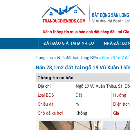
Skip
to
content
Kênh thông tin mua bán nhà đất hàng đầu tại Gia
ĐẤT ĐẤU GIÁ, TÁI ĐỊNH CƯ
NHÀ ĐẤT LON
Trang chủ
»
Nhà đất bán Long Biên
»
Bán 78,1m2 đất
Bán 78,1m2 đất tại ngõ 19 Vũ Xuân Thi
Thông tin cơ bản
Địa chỉ
Ngõ 19 Vũ Xuân Thiều, Sài Đồ
Loại BĐS
Đất
Hướng
Chiều dài
m
Diện tích
Chỗ để xe hơi
Không
Giá