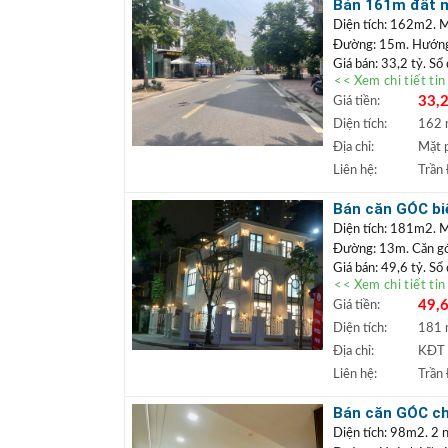
Bán 161m đất mặ
doanh
Diện tích: 162m2. M
Đường: 15m. Hướn
Giá bán: 33,2 tỷ. Sổ
<< Xem chi tiết ti
Vị trí: Lô
đất nằm m
33,2
Giá tiền:
mặt tiền rộng, có th
thoáng, gần hồ điều h
Diện tích:
162
+++ Liên hệ xem đấ
Địa chỉ:
Mặt 
TRẦN ĐỨC
+
Liên hệ:
Trần
Lâm.
+ Bất động sản
Bán căn GÓC biệ
ngân hàng lãi s
khai thác kinh 
Diện tích: 181m2. 
Đường: 13m. Căn góc 
Giá bán: 49,6 tỷ. Sổ
<< Xem chi tiết ti
Căn biệt thự góc
49,6
Giá tiền:
uất, có thể khai 
gần trung tâm thư
Diện tích:
181
tốt.
Địa chỉ:
KĐT 
+++ Liên hệ xem đấ
Liên hệ:
Trần
TRẦN ĐỨC
+
Lâm.
Bán căn GÓC chu
+ Bất động sản
cư được ngay
Diện tích: 98m2. 2 n
ngân hàng lãi s