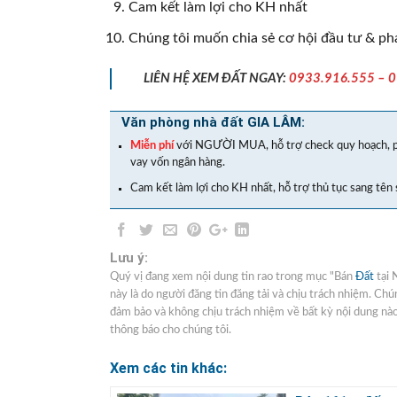
Cam kết làm lợi cho KH nhất
Chúng tôi muốn chia sẻ cơ hội đầu tư & phá
LIÊN HỆ XEM ĐẤT NGAY:
0933.916.555 – 
Văn phòng nhà đất GIA LÂM:
Miễn phí
với NGƯỜI MUA, hỗ trợ check quy hoạch, p
vay vốn ngân hàng.
Cam kết làm lợi cho KH nhất, hỗ trợ thủ tục sang tên 
Lưu ý:
Quý vị đang xem nội dung tin rao trong mục "Bán
Đất
tại 
này là do người đăng tin đăng tải và chịu trách nhiệm. Chú
đảm bảo và không chịu trách nhiệm về bất kỳ nội dung nào l
thông báo cho chúng tôi.
Xem các tin khác: