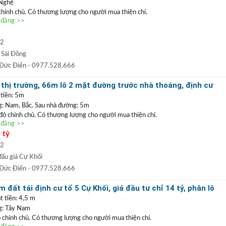
 Nghệ
 chính chủ. Có thương lượng cho người mua thiện chí.
n đăng >>
a G1 Jadin Sài Đồng,
căn góc nên thoáng các phòng. Xung quanh
đầy đủ, trường học song ngữ, chợ bán kính chỉ 200m. Rất phù hợp
ài hoặc cho thuê dòng tiền hàng tháng.
m2
0977 528 666
(
)
TRẦN ĐỨC ĐIỂN BĐS
t
GỌI NGAY
:
 Sài Đồng
 ĐIỂN
:
Chuyên bất động sản
VỊ TRÍ ĐẸP
+
GIÁ TỐT
hàng đầu Long Biên, Gia
 Đức Điển
- 0977.528.666
 TRẦN PHÚ: Nhận mua bán ký gửi nhà đất, hỗ trợ thủ tục pháp lý, vay vốn
thị trường, 66m lô 2 mặt đường trước nhà thoáng, định cư
uất thấp.
hòng rất đẹp
 tiền: 5m
 Nam, Bắc. Sau nhà đường: 5m
 đỏ chính chủ. Có thương lượng cho người mua thiện chí.
n đăng >>
 Cự Khối
, khu phân lô, gần hồ Bộ Đội 30ha đang triển khai. Dư địa gần hồ,
 tỷ
 trung tâm tổ chức thể thao, văn hóa của Long Biên. Vị trí đẹp, thoáng tầm nhìn,
c định cư lâu dài. Lô đất duy nhất còn sót lại trên thị trường, đất không lỗi
m2
dẫn.
ấu giá Cự Khối
0977 528 666
(
)
TRẦN ĐỨC ĐIỂN BĐS
t
GỌI NGAY
:
 Đức Điển
- 0977.528.666
 ĐIỂN
:
Chuyên bất động sản
VỊ TRÍ ĐẸP
+
GIÁ TỐT
hàng đầu Long Biên, Gia
 đất tái định cư tổ 5 Cự Khối, giá đầu tư chỉ 14 tỷ, phân lô
 TRẦN PHÚ: Nhận mua bán ký gửi nhà đất, hỗ trợ thủ tục pháp lý, vay vốn
t tiền: 4,5 m
uất thấp.
: Tây Nam
ỏ chính chủ. Có thương lượng cho người mua thiện chí.