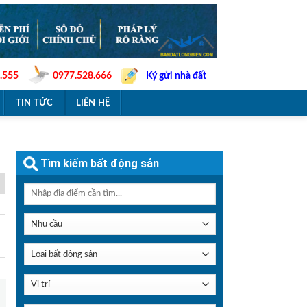
.555
0977.528.666
Ký gửi nhà đất
TIN TỨC
LIÊN HỆ
Tìm kiếm bất động sản