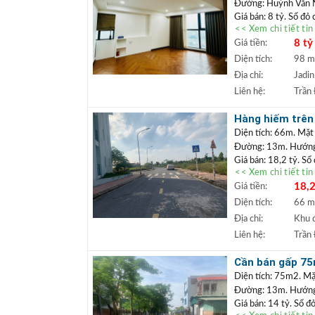
Đường: Huỳnh Văn
Giá bán: 8 tỷ. Sổ đỏ
<< Xem chi tiết ti
Căn chung cư tò
8 tỷ
Giá tiền:
tiện ích an sinh 
mua định cư lâu d
Diện tích:
98 
+++ Liên hệ xem đấ
Địa chỉ:
Jadin
TRẦN ĐỨC
+
Liên hệ:
Trần
Lâm.
+ Bất động sản
Hàng hiếm trên 
ngân hàng lãi s
hoặc làm văn p
Diện tích: 66m. Mặt
Đường: 13m. Hướng:
Giá bán: 18,2 tỷ. Sổ
<< Xem chi tiết ti
Đất đấu giá
Vị trí:
18,2
Giá tiền:
khuôn viên cây xanh,
xây tòa văn phòng hoặ
Diện tích:
66 
phong thủy, giá hấp 
Địa chỉ:
Khu đ
+++ Liên hệ xem đấ
Liên hệ:
Trần
TRẦN ĐỨC
+
Lâm.
Cần bán gấp 75m
+ Bất động sản
vỉa hè
Diện tích: 75m2. Mặ
ngân hàng lãi s
Đường: 13m. Hướng
Giá bán: 14 tỷ. Sổ đ