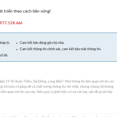
t triển theo cách bền vững!
0977.528.666
háp lý,
Cam kết bán đúng giá chủ nhà.
Cam kết thông tin chính xác, cam kết bảo mật thông tin.
sổ đỏ.
Ngõ 19 Vũ Xuân Thiều, Sài Đồng, Long Biên". Mọi thông tin liên quan tới tin rao
ng tôi luôn cố gắng để có chất lượng thông tin tốt nhất, nhưng chúng tôi không
iên quan tới tin rao này. Nếu quý vị phát hiện có sai sót hay vấn đề gì xin hãy