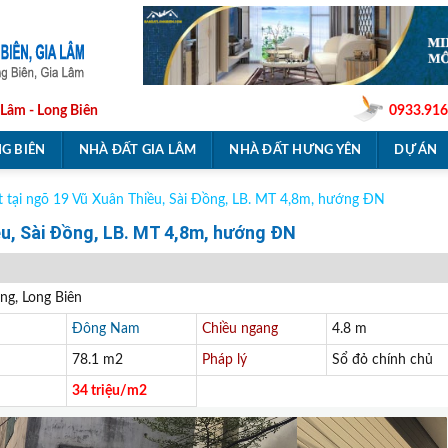
 Lâm - Long Biên
0933.916
G BIÊN
NHÀ ĐẤT GIA LÂM
NHÀ ĐẤT HƯNG YÊN
DỰ ÁN
 tại ngõ 19 Vũ Xuân Thiều, Sài Đồng, LB. MT 4,8m, hướng ĐN
ều, Sài Đồng, LB. MT 4,8m, hướng ĐN
ng, Long Biên
Đông Nam
Chiều ngang
4.8 m
78.1 m2
Pháp lý
Sổ đỏ chính chủ
34 triệu/m2