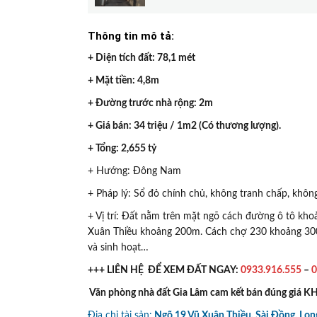
Thông tin mô tả:
+ Diện tích đất: 78,1 mét
+ Mặt tiền: 4,8m
+ Đường trước nhà rộng: 2m
+ Giá bán: 34 triệu / 1m2 (Có thương lượng).
+ Tổng: 2,655 tỷ
+ Hướng: Đông Nam
+ Pháp lý: Sổ đỏ chính chủ, không tranh chấp, khôn
+ Vị trí: Đất nằm trên mặt ngõ cách đường ô tô k
Xuân Thiều khoảng 200m. Cách chợ 230 khoảng 300
và sinh hoạt…
+++ LIÊN HỆ ĐỂ XEM ĐẤT NGAY:
0933.916.555
–
0
Văn phòng nhà đất Gia Lâm cam kết bán đúng giá 
Địa chỉ tài sản:
Ngõ 19 Vũ Xuân Thiều, Sài Đồng, Lon