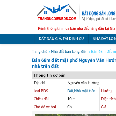
Skip
to
content
Kênh thông tin mua bán nhà đất hàng đầu tại Gia
ĐẤT ĐẤU GIÁ, TÁI ĐỊNH CƯ
NHÀ ĐẤT LON
Trang chủ
»
Nhà đất bán Long Biên
»
Bán 68m đất mặ
Bán 68m đất mặt phố Nguyễn Văn Hưởng
nhà trên đất
Thông tin cơ bản
Địa chỉ
Nguyễn Văn Hưởng
Loại BĐS
Đất
,
Nhà mặt tiền
Hướng
Chiều dài
10 m
Diện tích
Chỗ để xe hơi
Có
Giá