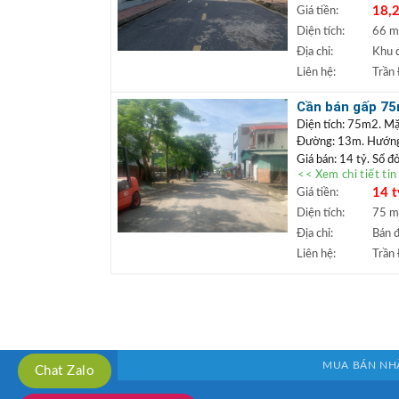
18,2
Giá tiền:
khuôn viên cây xanh,
xây tòa văn phòng hoặ
Diện tích:
66 
phong thủy, giá hấp 
Địa chỉ:
Khu đ
+++ Liên hệ xem đấ
Liên hệ:
Trần
TRẦN ĐỨC
+
Lâm.
Cần bán gấp 75m
+ Bất động sản
vỉa hè
Diện tích: 75m2. Mặ
ngân hàng lãi s
Đường: 13m. Hướng
Giá bán: 14 tỷ. Sổ đ
<< Xem chi tiết ti
Vị trí:
Bán lô đất khu
14 t
Giá tiền:
50m. Xung quanh dân 
gần dự án hồ Bộ Đội 
Diện tích:
75 
hoặc định cư lâu dài
Địa chỉ:
Bán đ
+++ Liên hệ xem đấ
Liên hệ:
Trần
TRẦN ĐỨC
+
Lâm.
+ Bất động sản
ngân hàng lãi s
MUA BÁN NH
Chat Zalo