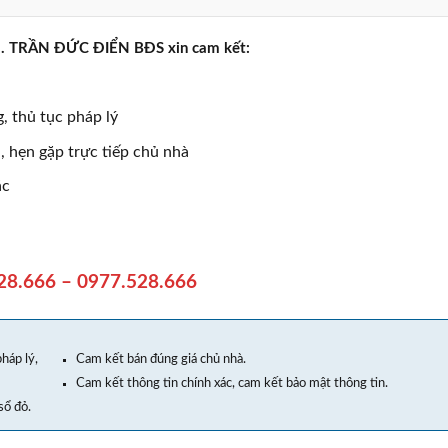
rực . TRẦN ĐỨC ĐIỂN BĐS xin cam kết:
, thủ tục pháp lý
 hẹn gặp trực tiếp chủ nhà
ác
28.666
–
0977.528.666
háp lý,
Cam kết bán đúng giá chủ nhà.
Cam kết thông tin chính xác, cam kết bảo mật thông tin.
sổ đỏ.