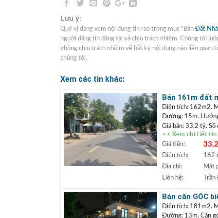
Lưu ý:
Quý vị đang xem nội dung tin rao trong mục "Bán
Đất
,
Nhà
người đăng tin đăng tải và chịu trách nhiệm. Chúng tôi lu
không chịu trách nhiệm về bất kỳ nội dung nào liên quan tớ
chúng tôi.
Xem các tin khác:
Bán 161m đất mặ
doanh
Diện tích: 162m2. M
Đường: 15m. Hướn
Giá bán: 33,2 tỷ. Sổ
<< Xem chi tiết ti
Vị trí: Lô
đất nằm m
33,2
Giá tiền:
mặt tiền rộng, có th
thoáng, gần hồ điều h
Diện tích:
162
+++ Liên hệ xem đấ
Địa chỉ:
Mặt 
TRẦN ĐỨC
+
Liên hệ:
Trần
Lâm.
+ Bất động sản
Bán căn GÓC biệ
ngân hàng lãi s
khai thác kinh 
Diện tích: 181m2. 
Đường: 13m. Căn góc 