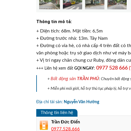
Thông tin mô tả:
+ Diện tích: 68m. Mặt tiền: 6,5m
+ Đường trước nhà: 13m. Tây Nam
+ Đường có vỉa hè, có nhà cấp 4 trên đất có th
văn phòng hoặc trụ sở giao dịch như vé máy ba
+ Vị trí ngay chân chung cư Ruby, đông dân cư
0977 528 666
(
+++ Liên hệ xem đất
GỌI NGAY
:
Bất động sản
TRẦN PHÚ
:
+
Chuyên bất động sả
+ Miễn phí môi giới, hỗ trợ thủ tục pháp lý, hỗ trợ
Địa chỉ tài sản:
Nguyễn Văn Hưởng
Thông tin liên hệ
Trần Đức Điển
0977.528.666