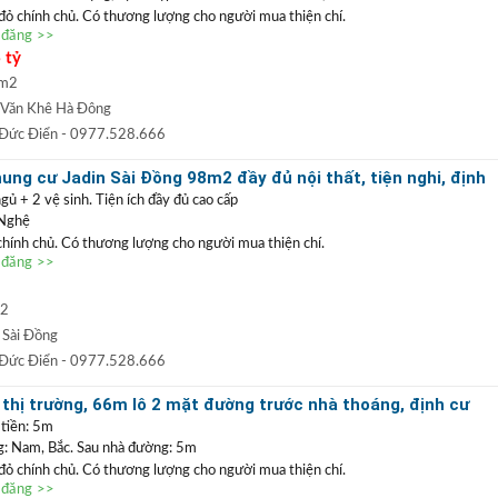
 đỏ chính chủ. Có thương lượng cho người mua thiện chí.
n đăng >>
 nằm trong khu đô thị Văn Khê
Hà Đông. Khu vực kinh doanh sầm
 tỷ
thác làm trụ sở công ty hoặc vừa ở vừa kinh doanh. Không gian xanh,
ơng mại Aeomall, viện 103, hạ tầng đã đồng bộ, kết nối giao thông
 m2
Văn Khê Hà Đông
0977 528 666
(
)
TRẦN ĐỨC ĐIỂN BĐS
t
GỌI NGAY
:
 Đức Điển
- 0977.528.666
 ĐIỂN
:
Chuyên bất động sản
VỊ TRÍ ĐẸP
+
GIÁ TỐT
hàng đầu Long Biên, Gia
ng cư Jadin Sài Đồng 98m2 đầy đủ nội thất, tiện nghi, định
 TRẦN PHÚ: Nhận mua bán ký gửi nhà đất, hỗ trợ thủ tục pháp lý, vay vốn
gủ + 2 vệ sinh. Tiện ích đầy đủ cao cấp
uất thấp.
 Nghệ
 chính chủ. Có thương lượng cho người mua thiện chí.
n đăng >>
a G1 Jadin Sài Đồng,
căn góc nên thoáng các phòng. Xung quanh
đầy đủ, trường học song ngữ, chợ bán kính chỉ 200m. Rất phù hợp
ài hoặc cho thuê dòng tiền hàng tháng.
m2
0977 528 666
(
)
TRẦN ĐỨC ĐIỂN BĐS
t
GỌI NGAY
:
 Sài Đồng
 ĐIỂN
:
Chuyên bất động sản
VỊ TRÍ ĐẸP
+
GIÁ TỐT
hàng đầu Long Biên, Gia
 Đức Điển
- 0977.528.666
 TRẦN PHÚ: Nhận mua bán ký gửi nhà đất, hỗ trợ thủ tục pháp lý, vay vốn
thị trường, 66m lô 2 mặt đường trước nhà thoáng, định cư
uất thấp.
hòng rất đẹp
 tiền: 5m
 Nam, Bắc. Sau nhà đường: 5m
 đỏ chính chủ. Có thương lượng cho người mua thiện chí.
n đăng >>
 Cự Khối
, khu phân lô, gần hồ Bộ Đội 30ha đang triển khai. Dư địa gần hồ,