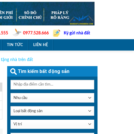
.555
0977.528.666
Ký gửi nhà đất
TIN TỨC
LIÊN HỆ
tặng nhà trên đất
Tìm kiếm bất động sản