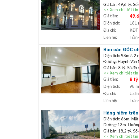
Giá bán: 49,6 tỷ. Sổ
<< Xem chi tiết ti
Căn biệt thự góc
49,6
Giá tiền:
uất, có thể khai 
gần trung tâm thư
Diện tích:
181
tốt.
Địa chỉ:
KĐT 
+++ Liên hệ xem đấ
Liên hệ:
Trần
TRẦN ĐỨC
+
Lâm.
Bán căn GÓC chu
+ Bất động sản
cư được ngay
Diện tích: 98m2. 2 n
ngân hàng lãi s
Đường: Huỳnh Văn
Giá bán: 8 tỷ. Sổ đỏ
<< Xem chi tiết ti
Căn chung cư tò
8 tỷ
Giá tiền:
tiện ích an sinh 
mua định cư lâu d
Diện tích:
98 
+++ Liên hệ xem đấ
Địa chỉ:
Jadin
TRẦN ĐỨC
+
Liên hệ:
Trần
Lâm.
+ Bất động sản
Hàng hiếm trên 
ngân hàng lãi s
hoặc làm văn p
Diện tích: 66m. Mặt
Đường: 13m. Hướng:
Giá bán: 18,2 tỷ. Sổ
<< Xem chi tiết ti
Đất đấu giá
Vị trí: