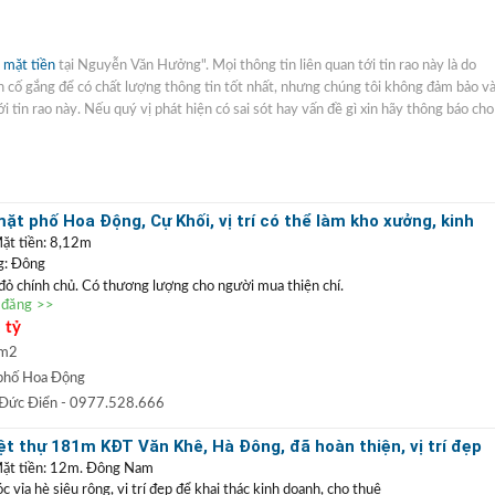
 mặt tiền
tại Nguyễn Văn Hưởng". Mọi thông tin liên quan tới tin rao này là do
ôn cố gắng để có chất lượng thông tin tốt nhất, nhưng chúng tôi không đảm bảo v
i tin rao này. Nếu quý vị phát hiện có sai sót hay vấn đề gì xin hãy thông báo cho
t phố Hoa Động, Cự Khối, vị trí có thể làm kho xưởng, kinh
ặt tiền: 8,12m
g: Đông
 đỏ chính chủ. Có thương lượng cho người mua thiện chí.
n đăng >>
ặt phố Hoa Động
, vị trí kinh doanh buôn bán tốt hoặc có thể làm kho xưởng. Với
 tỷ
ể phân lô tách thửa, làm nhà vườn. Xung quanh dân cư yên tĩnh, đường thông
òa đang thi công, gần trường, chợ rất thuận tiện cho sinh hoạt, định cư lâu dài.
 m2
0977 528 666
(
)
TRẦN ĐỨC ĐIỂN BĐS
t
GỌI NGAY
:
phố Hoa Động
 ĐIỂN
:
Chuyên bất động sản
VỊ TRÍ ĐẸP
+
GIÁ TỐT
hàng đầu Long Biên, Gia
 Đức Điển
- 0977.528.666
 TRẦN PHÚ: Nhận mua bán ký gửi nhà đất, hỗ trợ thủ tục pháp lý, vay vốn
t thự 181m KĐT Văn Khê, Hà Đông, đã hoàn thiện, vị trí đẹp
uất thấp.
doanh
Mặt tiền: 12m. Đông Nam
vỉa hè siêu rộng, vị trí đẹp để khai thác kinh doanh, cho thuê