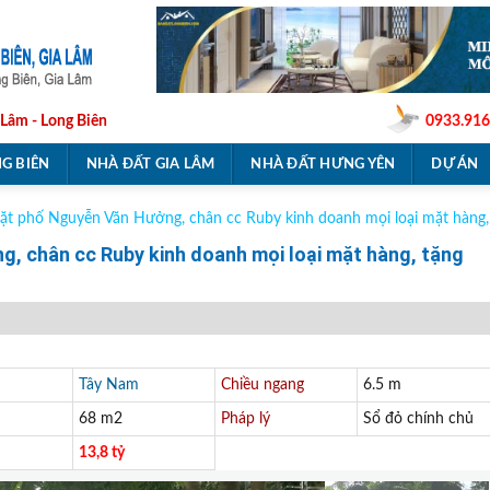
 Lâm - Long Biên
0933.916
G BIÊN
NHÀ ĐẤT GIA LÂM
NHÀ ĐẤT HƯNG YÊN
DỰ ÁN
t phố Nguyễn Văn Hưởng, chân cc Ruby kinh doanh mọi loại mặt hàng, 
, chân cc Ruby kinh doanh mọi loại mặt hàng, tặng
Tây Nam
Chiều ngang
6.5 m
68 m2
Pháp lý
Sổ đỏ chính chủ
13,8 tỷ