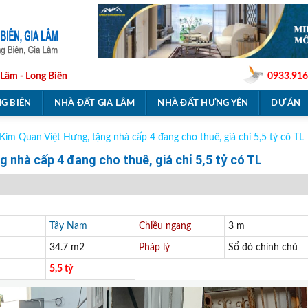
 Lâm - Long Biên
0933.916
G BIÊN
NHÀ ĐẤT GIA LÂM
NHÀ ĐẤT HƯNG YÊN
DỰ ÁN
Kim Quan Việt Hưng, tặng nhà cấp 4 đang cho thuê, giá chỉ 5,5 tỷ có TL
 nhà cấp 4 đang cho thuê, giá chỉ 5,5 tỷ có TL
Tây Nam
Chiều ngang
3 m
34.7 m2
Pháp lý
Sổ đỏ chính chủ
5,5 tỷ