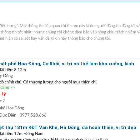
Việt Hưng". Mọi thông tin liên quan tới tin rao này là do người đăng tin đăng tải v
g thông tin tốt nhất, nhưng chúng tôi không đảm bảo và không chịu trách nhiệm v
hát hiện có sai sót hay vấn đề gì xin hãy thông báo cho chúng tôi.
t phố Hoa Động, Cự Khối, vị trí có thể làm kho xưởng, kinh
ặt tiền: 8,12m
g: Đông
 đỏ chính chủ. Có thương lượng cho người mua thiện chí.
n đăng >>
ặt phố Hoa Động
, vị trí kinh doanh buôn bán tốt hoặc có thể làm kho xưởng. Với
 tỷ
ể phân lô tách thửa, làm nhà vườn. Xung quanh dân cư yên tĩnh, đường thông
òa đang thi công, gần trường, chợ rất thuận tiện cho sinh hoạt, định cư lâu dài.
 m2
0977 528 666
(
)
TRẦN ĐỨC ĐIỂN BĐS
t
GỌI NGAY
:
phố Hoa Động
 ĐIỂN
:
Chuyên bất động sản
VỊ TRÍ ĐẸP
+
GIÁ TỐT
hàng đầu Long Biên, Gia
 Đức Điển
- 0977.528.666
 TRẦN PHÚ: Nhận mua bán ký gửi nhà đất, hỗ trợ thủ tục pháp lý, vay vốn
t thự 181m KĐT Văn Khê, Hà Đông, đã hoàn thiện, vị trí đẹp
uất thấp.
doanh
Mặt tiền: 12m. Đông Nam
vỉa hè siêu rộng, vị trí đẹp để khai thác kinh doanh, cho thuê