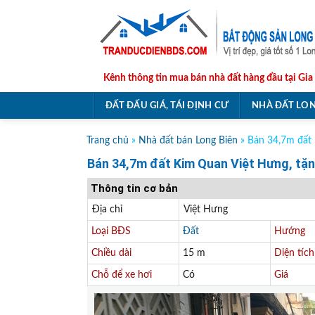
Skip
to
content
Kênh thông tin mua bán nhà đất hàng đầu tại Gia
ĐẤT ĐẤU GIÁ, TÁI ĐỊNH CƯ
NHÀ ĐẤT LON
Trang chủ
»
Nhà đất bán Long Biên
»
Bán 34,7m đất 
Bán 34,7m đất Kim Quan Việt Hưng, tặng
Thông tin cơ bản
Địa chỉ
Việt Hưng
Loại BĐS
Đất
Hướng
Chiều dài
15 m
Diện tích
Chỗ để xe hơi
Có
Giá