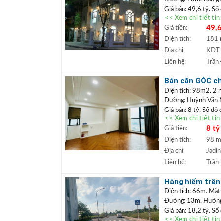
Giá bán: 49,6 tỷ. Sổ
<< Xem chi tiết ti
Căn biệt thự góc
49,6
Giá tiền:
uất, có thể khai 
gần trung tâm thư
Diện tích:
181
tốt.
Địa chỉ:
KĐT 
+++ Liên hệ xem đấ
Liên hệ:
Trần
TRẦN ĐỨC
+
Lâm.
Bán căn GÓC chu
+ Bất động sản
cư được ngay
Diện tích: 98m2. 2 n
ngân hàng lãi s
Đường: Huỳnh Văn
Giá bán: 8 tỷ. Sổ đỏ
<< Xem chi tiết ti
Căn chung cư tò
8 tỷ
Giá tiền:
tiện ích an sinh 
mua định cư lâu d
Diện tích:
98 
+++ Liên hệ xem đấ
Địa chỉ:
Jadin
TRẦN ĐỨC
+
Liên hệ:
Trần
Lâm.
+ Bất động sản
Hàng hiếm trên 
ngân hàng lãi s
hoặc làm văn p
Diện tích: 66m. Mặt
Đường: 13m. Hướng:
Giá bán: 18,2 tỷ. Sổ
<< Xem chi tiết ti
Đất đấu giá