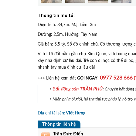
Thông tin mô tả:
Diện tích: 34,7m. Mặt tiền: 3m
Đường: 2,5m. Hướng: Tây Nam
Giá bán: 5,5 tỷ. Sổ đỏ chính chủ. Có thương lượng c
Vị trí: Lô đất nằm gần chợ Kim Quan, vị trí xung q
xây nhà định cư lâu dài. Trẻ con đi học có thể đi b
nhanh tay mua định cư lâu dài
0977 528 666
(
+++ Liên hệ xem đất
GỌI NGAY
:
Bất động sản
TRẦN PHÚ
:
+
Chuyên bất động sả
+ Miễn phí môi giới, hỗ trợ thủ tục pháp lý, hỗ trợ
Địa chỉ tài sản:
Việt Hưng
Thông tin liên hệ
Trần Đức Điển