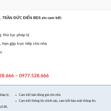
rực . TRẦN ĐỨC ĐIỂN BĐS xin cam kết:
, thủ tục pháp lý
 hẹn gặp trực tiếp chủ nhà
ác
28.666
–
0977.528.666
háp lý,
Cam kết bán đúng giá chủ nhà.
Cam kết thông tin chính xác, cam kết bảo mật thông tin.
sổ đỏ.