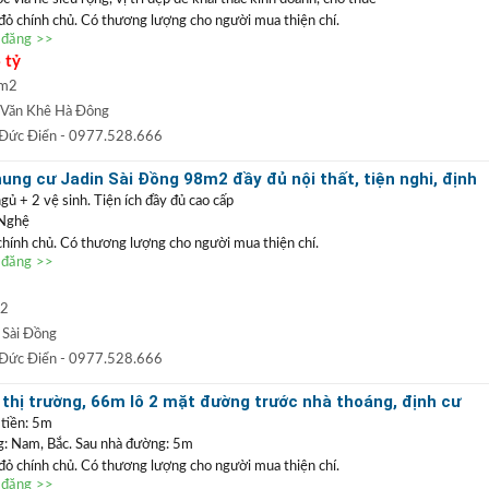
 đỏ chính chủ. Có thương lượng cho người mua thiện chí.
n đăng >>
 nằm trong khu đô thị Văn Khê
Hà Đông. Khu vực kinh doanh sầm
 tỷ
thác làm trụ sở công ty hoặc vừa ở vừa kinh doanh. Không gian xanh,
ơng mại Aeomall, viện 103, hạ tầng đã đồng bộ, kết nối giao thông
 m2
Văn Khê Hà Đông
0977 528 666
(
)
TRẦN ĐỨC ĐIỂN BĐS
t
GỌI NGAY
:
 Đức Điển
- 0977.528.666
 ĐIỂN
:
Chuyên bất động sản
VỊ TRÍ ĐẸP
+
GIÁ TỐT
hàng đầu Long Biên, Gia
ng cư Jadin Sài Đồng 98m2 đầy đủ nội thất, tiện nghi, định
 TRẦN PHÚ: Nhận mua bán ký gửi nhà đất, hỗ trợ thủ tục pháp lý, vay vốn
gủ + 2 vệ sinh. Tiện ích đầy đủ cao cấp
uất thấp.
 Nghệ
 chính chủ. Có thương lượng cho người mua thiện chí.
n đăng >>
a G1 Jadin Sài Đồng,
căn góc nên thoáng các phòng. Xung quanh
đầy đủ, trường học song ngữ, chợ bán kính chỉ 200m. Rất phù hợp
ài hoặc cho thuê dòng tiền hàng tháng.
m2
0977 528 666
(
)
TRẦN ĐỨC ĐIỂN BĐS
t
GỌI NGAY
:
 Sài Đồng
 ĐIỂN
:
Chuyên bất động sản
VỊ TRÍ ĐẸP
+
GIÁ TỐT
hàng đầu Long Biên, Gia
 Đức Điển
- 0977.528.666
 TRẦN PHÚ: Nhận mua bán ký gửi nhà đất, hỗ trợ thủ tục pháp lý, vay vốn
thị trường, 66m lô 2 mặt đường trước nhà thoáng, định cư
uất thấp.
hòng rất đẹp
 tiền: 5m
 Nam, Bắc. Sau nhà đường: 5m
 đỏ chính chủ. Có thương lượng cho người mua thiện chí.
n đăng >>
 Cự Khối