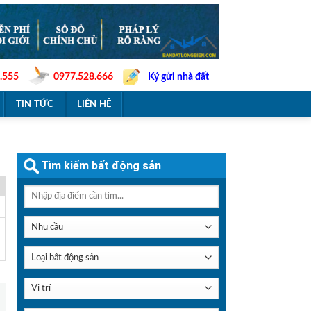
.555
0977.528.666
Ký gửi nhà đất
TIN TỨC
LIÊN HỆ
Tìm kiếm bất động sản