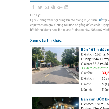
Lưu ý:
Quý vị đang xem nội dung tin rao trong mục "Bán
Đất
tại 
chịu trách nhiệm. Chúng tôi luôn cố gắng để có chất lượn
bất kỳ nội dung nào liên quan tới tin rao này. Nếu quý vị p
Xem các tin khác:
Bán 161m đất mặ
doanh
Diện tích: 162m2. M
Đường: 15m. Hướn
Giá bán: 33,2 tỷ. Sổ
<< Xem chi tiết ti
Vị trí: Lô
đất nằm m
33,2
Giá tiền:
mặt tiền rộng, có th
thoáng, gần hồ điều h
Diện tích:
162
+++ Liên hệ xem đấ
Địa chỉ:
Mặt 
TRẦN ĐỨC
+
Liên hệ:
Trần
Lâm.
+ Bất động sản
Bán căn GÓC biệ
ngân hàng lãi s
khai thác kinh 
Diện tích: 181m2. 
Đường: 13m. Căn góc 