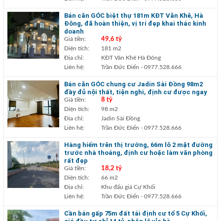
Bán căn GÓC biệt thự 181m KĐT Văn Khê, Hà
Đông, đã hoàn thiện, vị trí đẹp khai thác kinh
doanh
Giá tiền:
49,6 tỷ
Diện tích:
181 m2
Địa chỉ:
KĐT Văn Khê Hà Đông
Liên hệ:
Trần Đức Điển
- 0977.528.666
Bán căn GÓC chung cư Jadin Sài Đồng 98m2
đầy đủ nội thất, tiện nghi, định cư được ngay
Giá tiền:
8 tỷ
Diện tích:
98 m2
Địa chỉ:
Jadin Sài Đồng
Liên hệ:
Trần Đức Điển
- 0977.528.666
Hàng hiếm trên thị trường, 66m lô 2 mặt đường
trước nhà thoáng, định cư hoặc làm văn phòng
rất đẹp
Giá tiền:
18,2 tỷ
Diện tích:
66 m2
Địa chỉ:
Khu đấu giá Cự Khối
Liên hệ:
Trần Đức Điển
- 0977.528.666
Cần bán gấp 75m đất tái định cư tổ 5 Cự Khối,