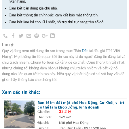
ngân hàng.
Cam kết bán đúng giá chủ nhà.
Cam kết thông tin chính xác, cam kết bảo mật thông tin.
Cam kết làm lợi cho KH nhất, hỗ trợ thủ tục sang tên sổ đỏ.
Lưu ý:
Quý vị đang xem nội dung tin rao trong mục "Bán
Đất
tại đấu giá TT4 Việt
Hưng". Mọi thông tin liên quan tới tin rao này là do người đăng tin đăng tải và
chịu trách nhiệm. Chúng tôi luôn cố gắng để có chất lượng thông tin tốt nhất,
nhưng chúng tôi không đảm bảo và không chịu trách nhiệm về bất kỳ nội
dung nào liên quan tới tin rao này. Nếu quý vị phát hiện có sai sót hay vấn đề
gì xin hãy thông báo cho chúng tôi.
Xem các tin khác:
Bán 161m đất mặt phố Hoa Động, Cự Khối, vị trí
có thể làm kho xưởng, kinh doanh
Giá tiền:
33,2 tỷ
Diện tích:
162 m2
Địa chỉ:
Mặt phố Hoa Động
Liên hệ:
Trần Đức Điển
- 0977.528.666