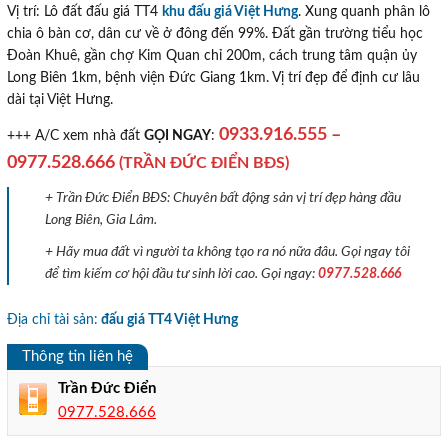
Vị trí: Lô đất đấu giá TT4
khu đấu giá Việt Hưng
. Xung quanh phân lô
chia ô bàn cơ, dân cư về ở đông đến 99%. Đất gần trường tiểu học
Đoàn Khuê, gần chợ Kim Quan chỉ 200m, cách trung tâm quận ủy
Long Biên 1km, bệnh viện Đức Giang 1km. Vị trí đẹp để định cư lâu
dài tại Việt Hưng.
0933.916.555
–
+++ A/C xem nhà đất
GỌI NGAY
:
0977.528.666
(TRẦN ĐỨC ĐIỂN BĐS)
+ Trần Đức Điển BĐS: Chuyên bất động sản vị trí đẹp hàng đầu
Long Biên, Gia Lâm.
+ Hãy mua đất vì người ta không tạo ra nó nữa đâu. Gọi ngay tôi
để tìm kiếm cơ hội đầu tư sinh lời cao. Gọi ngay:
0977.528.666
Địa chỉ tài sản:
đấu giá TT4 Việt Hưng
Thông tin liên hệ
Trần Đức Điển
0977.528.666